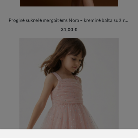
Proginė suknelė mergaitėms Nora – kreminė balta su žirneliais
31,00 €