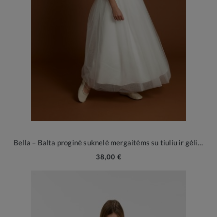
Bella – Balta proginė suknelė mergaitėms su tiuliu ir gėlių aplikacijomis
38,00 €