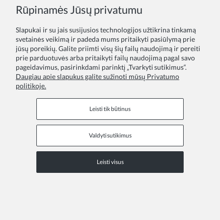
Rūpinamės Jūsų privatumu
Slapukai ir su jais susijusios technologijos užtikrina tinkamą
svetainės veikimą ir padeda mums pritaikyti pasiūlymą prie
jūsų poreikių. Galite priimti visų šių failų naudojimą ir pereiti
prie parduotuvės arba pritaikyti failų naudojimą pagal savo
pageidavimus, pasirinkdami parinktį „Tvarkyti sutikimus“.
Daugiau apie slapukus galite sužinoti mūsų Privatumo
politikoje.
Proginė suknelė mergaitėms Rina – rožinė elegancija su kaspinais
Leisti tik būtinus
38,00 €
Valdyti sutikimus
Leisti visus