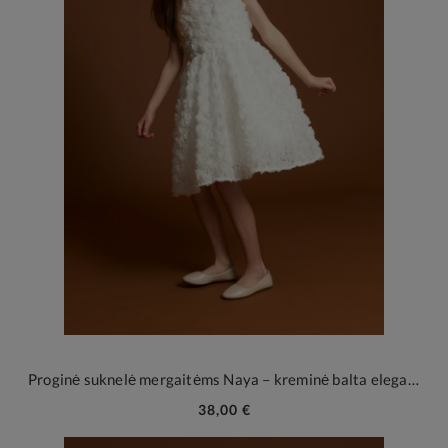
Proginė suknelė mergaitėms Naya – kreminė balta elegancija su 3D gėlėmis
38,00 €