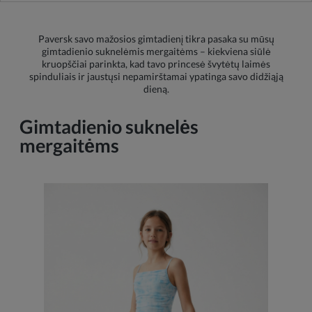
Paversk savo mažosios gimtadienį tikra pasaka su mūsų
gimtadienio suknelėmis mergaitėms – kiekviena siūlė
kruopščiai parinkta, kad tavo princesė švytėtų laimės
spinduliais ir jaustųsi nepamirštamai ypatinga savo didžiąją
dieną.
Gimtadienio suknelės
mergaitėms