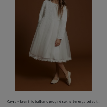
Kayra – kreminio baltumo proginė suknelė mergaitei su tiuliu ir nėriniais