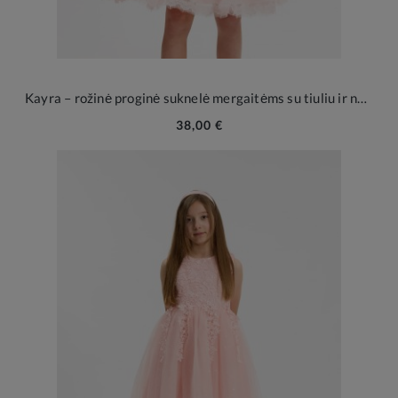
Kayra – rožinė proginė suknelė mergaitėms su tiuliu ir nėriniais
38,00 €