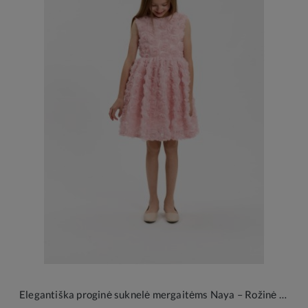
Elegantiška proginė suknelė mergaitėms Naya – Rožinė svajonė su 3D gėlėmis