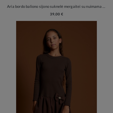
Aria bordo baliono sijono suknelė mergaitei su nuimama broša
39,00 €