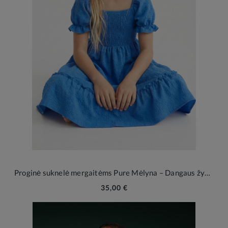
Proginė suknelė mergaitėms Pure Mėlyna – Dangaus žydrumo elegancija ypatingoms akimirkoms
35,00 €