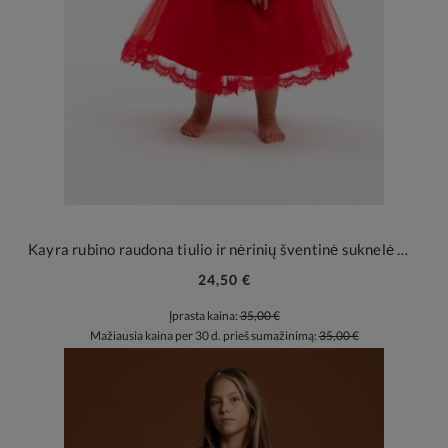
Kayra rubino raudona tiulio ir nėrinių šventinė suknelė mergaitei
24,50 €
Įprasta kaina:
35,00 €
Mažiausia kaina per 30 d. prieš sumažinimą:
35,00 €