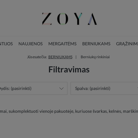
TIJOS
NAUJIENOS
MERGAITĖMS
BERNIUKAMS
GRĄŽINIM
Jūs esate čia:
BERNIUKAMS
Berniukų rinkiniai
LOOKBOOK
KALĖDŲ KOLEKCIJA
Filtravimas
ydis: (pasirinkti)
Spalva: (pasirinkti)
mai, sukomplektuoti vienoje pakuotėje, kuriuose švarkas, kelnės, marškinia