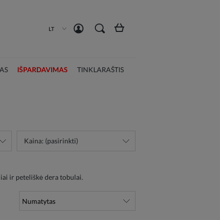
Susikurti paskyrą
Prisijungti
LT
AS
IŠPARDAVIMAS
TINKLARAŠTIS
Kaina: (pasirinkti)
i ir peteliškė dera tobulai.