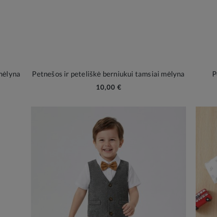
 mėlyna
Petnešos ir peteliškė berniukui tamsiai mėlyna
P
10,00 €