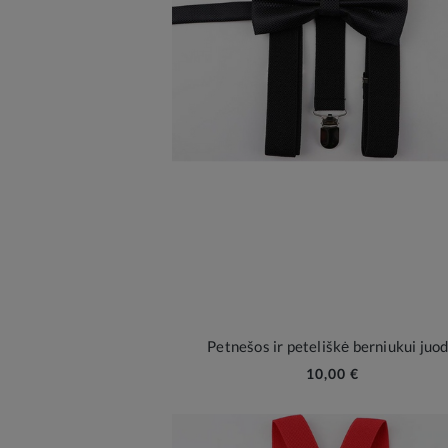
Petnešos ir peteliškė berniukui juo
10,00 €