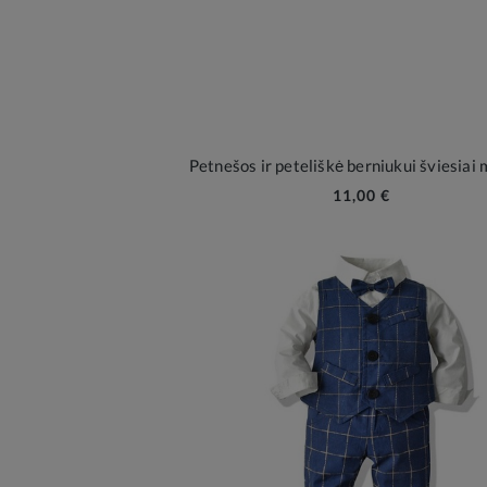
Petnešos ir peteliškė berniukui šviesiai
11,00 €