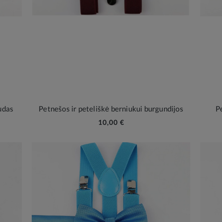
udas
Petnešos ir peteliškė berniukui burgundijos
Pe
10,00 €