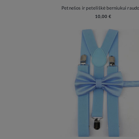
Petnešos ir peteliškė berniukui raud
10,00 €