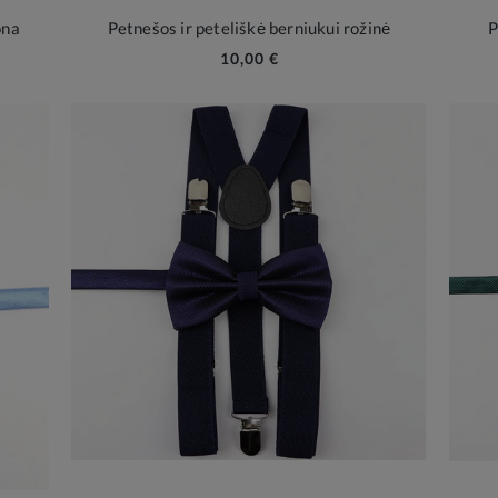
ona
Petnešos ir peteliškė berniukui rožinė
P
10,00 €