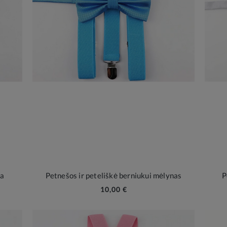
da
Petnešos ir peteliškė berniukui mėlynas
P
10,00 €