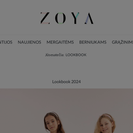
TIJOS
NAUJIENOS
MERGAITĖMS
BERNIUKAMS
GRĄŽINIM
Jūs esate čia:
LOOKBOOK
LOOKBOOK
KALĖDŲ KOLEKCIJA
Lookbook 2024