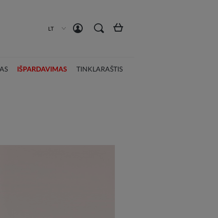
Susikurti paskyrą
Prisijungti
LT
AS
IŠPARDAVIMAS
TINKLARAŠTIS