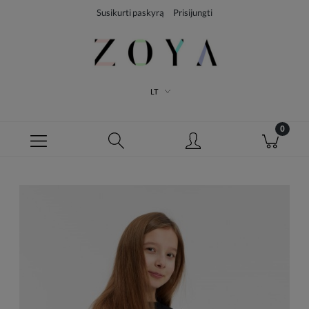
Susikurti paskyrą
Prisijungti
LT