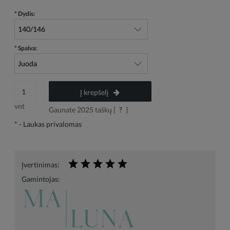
*
Dydis:
*
Spalva:
Į krepšelį
vnt
Gaunate
2025
taškų [
?
]
*
- Laukas privalomas
Įvertinimas:
Gamintojas: