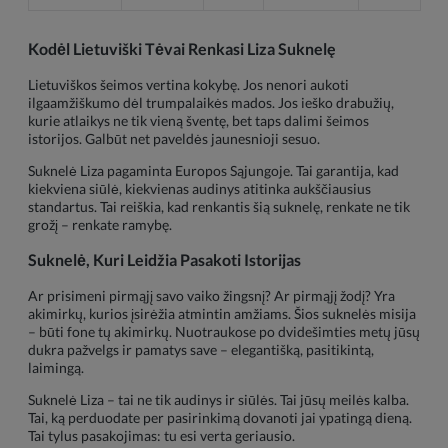
Kodėl Lietuviški Tėvai Renkasi Liza Suknelę
Lietuviškos šeimos vertina kokybę. Jos nenori aukoti
ilgaamžiškumo dėl trumpalaikės mados. Jos ieško drabužių,
kurie atlaikys ne tik vieną šventę, bet taps dalimi šeimos
istorijos. Galbūt net paveldės jaunesnioji sesuo.
Suknelė Liza pagaminta Europos Sąjungoje. Tai garantija, kad
kiekviena siūlė, kiekvienas audinys atitinka aukščiausius
standartus. Tai reiškia, kad renkantis šią suknelę, renkate ne tik
grožį – renkate ramybę.
Suknelė, Kuri Leidžia Pasakoti Istorijas
Ar prisimeni pirmąjį savo vaiko žingsnį? Ar pirmąjį žodį? Yra
akimirkų, kurios įsirėžia atmintin amžiams. Šios suknelės misija
– būti fone tų akimirkų. Nuotraukose po dvidešimties metų jūsų
dukra pažvelgs ir pamatys save – elegantišką, pasitikintą,
laimingą.
Suknelė Liza – tai ne tik audinys ir siūlės. Tai jūsų meilės kalba.
Tai, ką perduodate per pasirinkimą dovanoti jai ypatingą dieną.
Tai tylus pasakojimas: tu esi verta geriausio.