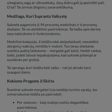
užsegiamų sagų ar užtrauktukų. Jūsų dukra gali ją apsivilkti pati.
O tai? Tai pirmas žingsnis į savarankiškumą.
Medžiaga, Kuri Supranta Vaikystę
Suknelė pagaminta iš 94 procentų medvilnės ir 6 procentų
elastano. Tai ne atsitiktinis pasirinkimas. Tai kalba apie dermę
tarp natūralumo ir funkcionalumo.
Medvilnė kvėpuoja. Ji leidžia odai atsipalaiduoti, nesuteikia
alerginių reakcijų, minkšta ir maloni. Tuo tarpu elastanas
suteikia audinį lankstumo – mergaitė gali žaisti, lienkti rankas,
šokti, judėti laisvai nepabojodama, kad suknelė įsitempš ar
susidėvės per greitai.
Tai apranga, kuri leidžia būti vaiku – net jei atrodo tarsi
suaugusi dama.
Kokioms Progoms Ji Skirta
Šventinė suknelė mergaitei Liza nesibijo turinio sąrašų. Jos
universalumas leidžia jai pasirodyti:
Per vestuves – kaip mažojo svečio elegantiškas
pasirinkimas