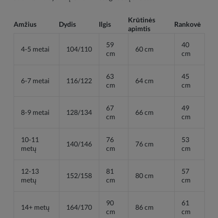
Krūtinės
Amžius
Dydis
Ilgis
Rankovė
apimtis
59
40
4-5 metai
104/110
60 cm
cm
cm
63
45
6-7 metai
116/122
64 cm
cm
cm
67
49
8-9 metai
128/134
66 cm
cm
cm
10-11
76
53
140/146
76 cm
metų
cm
cm
12-13
81
57
152/158
80 cm
metų
cm
cm
90
61
14+ metų
164/170
86 cm
cm
cm