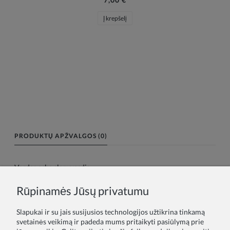
Į krepšelį
PRODUKTŲ APŽVALGOS (0)
Vardas arba slapyvardis:
Rūpinamės Jūsų privatumu
Tavo atsiliepimas:
Slapukai ir su jais susijusios technologijos užtikrina tinkamą
svetainės veikimą ir padeda mums pritaikyti pasiūlymą prie