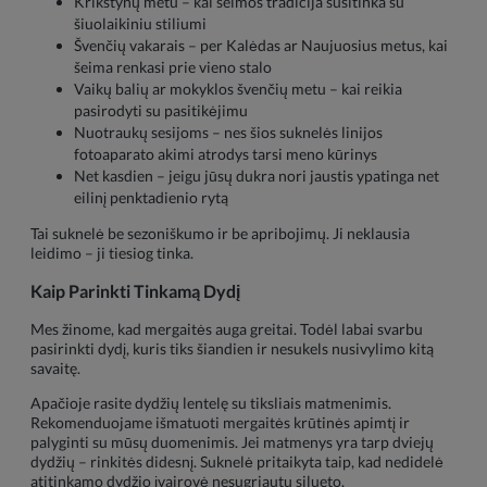
Krikštynų metu – kai šeimos tradicija susitinka su
šiuolaikiniu stiliumi
Švenčių vakarais – per Kalėdas ar Naujuosius metus, kai
šeima renkasi prie vieno stalo
Vaikų balių ar mokyklos švenčių metu – kai reikia
pasirodyti su pasitikėjimu
Nuotraukų sesijoms – nes šios suknelės linijos
fotoaparato akimi atrodys tarsi meno kūrinys
Net kasdien – jeigu jūsų dukra nori jaustis ypatinga net
eilinį penktadienio rytą
Tai suknelė be sezoniškumo ir be apribojimų. Ji neklausia
leidimo – ji tiesiog tinka.
Kaip Parinkti Tinkamą Dydį
Mes žinome, kad mergaitės auga greitai. Todėl labai svarbu
pasirinkti dydį, kuris tiks šiandien ir nesukels nusivylimo kitą
savaitę.
Apačioje rasite dydžių lentelę su tiksliais matmenimis.
Rekomenduojame išmatuoti mergaitės krūtinės apimtį ir
palyginti su mūsų duomenimis. Jei matmenys yra tarp dviejų
dydžių – rinkitės didesnį. Suknelė pritaikyta taip, kad nedidelė
atitinkamo dydžio įvairovė nesugriautų silueto.