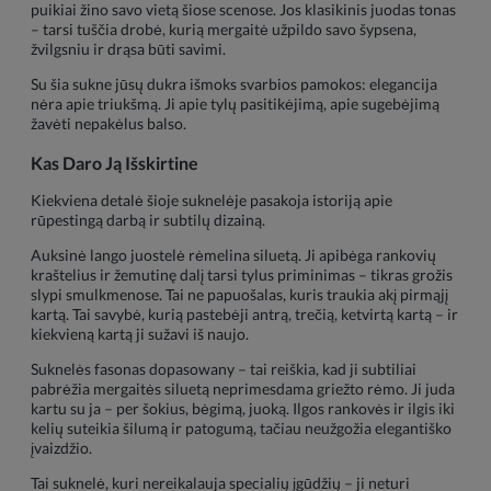
puikiai žino savo vietą šiose scenose. Jos klasikinis juodas tonas
– tarsi tuščia drobė, kurią mergaitė užpildo savo šypsena,
žvilgsniu ir drąsa būti savimi.
Su šia sukne jūsų dukra išmoks svarbios pamokos: elegancija
nėra apie triukšmą. Ji apie tylų pasitikėjimą, apie sugebėjimą
žavėti nepakėlus balso.
Kas Daro Ją Išskirtine
Kiekviena detalė šioje suknelėje pasakoja istoriją apie
rūpestingą darbą ir subtilų dizainą.
Auksinė lango juostelė rėmelina siluetą. Ji apibėga rankovių
kraštelius ir žemutinę dalį tarsi tylus priminimas – tikras grožis
slypi smulkmenose. Tai ne papuošalas, kuris traukia akį pirmąjį
kartą. Tai savybė, kurią pastebėji antrą, trečią, ketvirtą kartą – ir
kiekvieną kartą ji sužavi iš naujo.
Suknelės fasonas dopasowany – tai reiškia, kad ji subtiliai
pabrėžia mergaitės siluetą neprimesdama griežto rėmo. Ji juda
kartu su ja – per šokius, bėgimą, juoką. Ilgos rankovės ir ilgis iki
kelių suteikia šilumą ir patogumą, tačiau neužgožia elegantiško
įvaizdžio.
Tai suknelė, kuri nereikalauja specialių įgūdžių – ji neturi