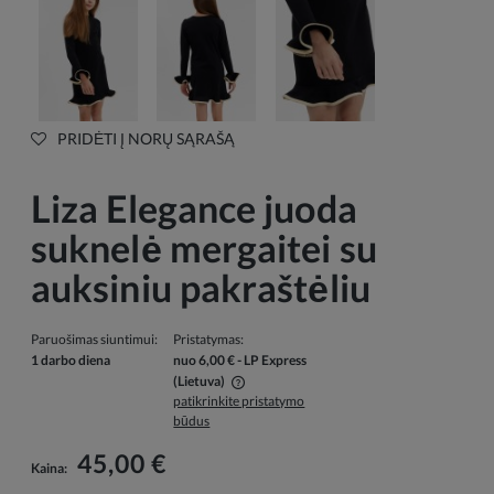
PRIDĖTI Į NORŲ SĄRAŠĄ
Liza Elegance juoda
suknelė mergaitei su
auksiniu pakraštėliu
Paruošimas siuntimui:
Pristatymas:
1 darbo diena
nuo 6,00 €
- LP Express
(Lietuva)
patikrinkite pristatymo
Į kainą neįskaičiuotos galimos mokėjimo išlaidos
būdus
45,00 €
Kaina: