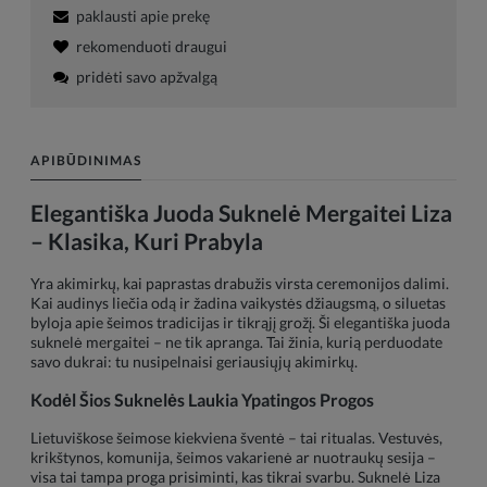
paklausti apie prekę
rekomenduoti draugui
pridėti savo apžvalgą
APIBŪDINIMAS
Elegantiška Juoda Suknelė Mergaitei Liza
– Klasika, Kuri Prabyla
Yra akimirkų, kai paprastas drabužis virsta ceremonijos dalimi.
Kai audinys liečia odą ir žadina vaikystės džiaugsmą, o siluetas
byloja apie šeimos tradicijas ir tikrąjį grožį. Ši elegantiška juoda
suknelė mergaitei – ne tik apranga. Tai žinia, kurią perduodate
savo dukrai: tu nusipelnaisi geriausiųjų akimirkų.
Kodėl Šios Suknelės Laukia Ypatingos Progos
Lietuviškose šeimose kiekviena šventė – tai ritualas. Vestuvės,
krikštynos, komunija, šeimos vakarienė ar nuotraukų sesija –
visa tai tampa proga prisiminti, kas tikrai svarbu. Suknelė Liza