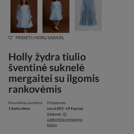
PRIDĖTI Į NORŲ SĄRAŠĄ
Holly žydra tiulio
šventinė suknelė
mergaitei su ilgomis
rankovėmis
Paruošimas siuntimui:
Pristatymas:
1 darbo diena
nuo 6,00 €
- LP Express
(Lietuva)
patikrinkite pristatymo
Į kainą neįskaičiuotos galimos mokėjimo išlaidos
būdus