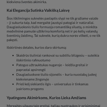
kiekviena šventės akimirka.
Kai Elegancija Sutinka Vaikišką Laisvę
Šios iškilmingos suknelės paslaptis slypi ne tik gražiame vaizde
– ji sukurta taip, kad mergaitė jaustųsi patogiai ir natūraliai.
Daugiasluoksnis tiulis formuoja romantišką siluetą, o minkšta
medvilninė pamušė užtikrina komfortą net ir po kelių valandų
šventinių žaidimų. Tai suknelė, kurią dukra norės vilkėti, o ne tik
pakęsti.
Išskirtinės detalės, kurios daro skirtumą:
Skaidrūs tiuliniai rankovai su subtiliu blizgesiu – suteikia
išskirtinio rafinuotumo
Patogus užtrauktukas nugaroje – leidžia greitai ir
paprastai apsirengti
Daugiasluoksnė tiulio sijonėlis – kuria nuostabų judesį
kiekviename žingsnyje
Prieš kelį siekiantis ilgis – universalus ir tinkamas
įvairioms progoms
Ypatingoms Akimirkoms, Kurios Lieka Amžiams
Mergaitės užauga taip greitai, tačiau nuotraukos ir prisiminimai