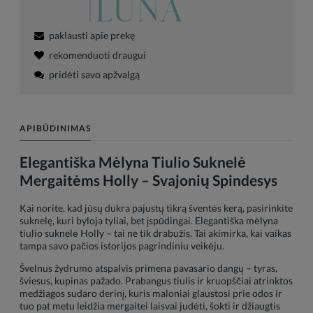
paklausti apie prekę
rekomenduoti draugui
pridėti savo apžvalgą
APIBŪDINIMAS
Elegantiška Mėlyna Tiulio Suknelė
Mergaitėms Holly – Svajonių Spindesys
Kai norite, kad jūsų dukra pajustų tikrą šventės kerą, pasirinkite
suknelę, kuri byloja tyliai, bet įspūdingai. Elegantiška mėlyna
tiulio suknelė Holly – tai ne tik drabužis. Tai akimirka, kai vaikas
tampa savo pačios istorijos pagrindiniu veikėju.
Švelnus žydrumo atspalvis primena pavasario dangų – tyras,
šviesus, kupinas pažado. Prabangus tiulis ir kruopščiai atrinktos
medžiagos sudaro derinį, kuris maloniai glaustosi prie odos ir
tuo pat metu leidžia mergaitei laisvai judėti, šokti ir džiaugtis