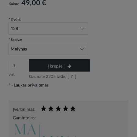
49,00 €
Kaina:
*
Dydis:
*
Spalva:
Į krepšelį
vnt
Gaunate
2205
taškų [
?
]
*
- Laukas privalomas
Įvertinimas:
Gamintojas: