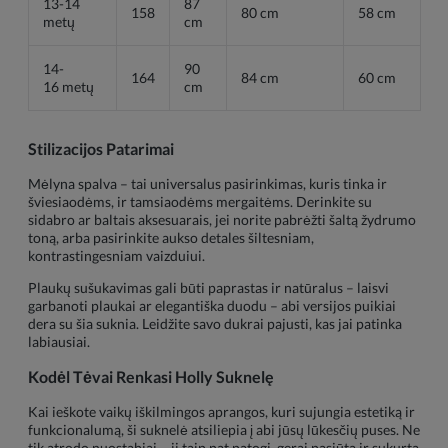
13-14
87
158
80 cm
58 cm
metų
cm
14-
90
164
84 cm
60 cm
16 metų
cm
Stilizacijos Patarimai
Mėlyna spalva – tai universalus pasirinkimas, kuris tinka ir
šviesiaodėms, ir tamsiaodėms mergaitėms. Derinkite su
sidabro ar baltais aksesuarais, jei norite pabrėžti šaltą žydrumo
toną, arba pasirinkite aukso detales šiltesniam,
kontrastingesniam vaizduiui.
Plaukų sušukavimas gali būti paprastas ir natūralus – laisvi
garbanoti plaukai ar elegantiška duodu – abi versijos puikiai
dera su šia suknia. Leidžite savo dukrai pajusti, kas jai patinka
labiausiai.
Kodėl Tėvai Renkasi Holly Suknelę
Kai ieškote vaikų iškilmingos aprangos, kuri sujungia estetiką ir
funkcionalumą, ši suknelė atsiliepia į abi jūsų lūkesčių puses. Ne
tik atrodo nuostabiai – ji taip pat patogi, gerai pasiūta ir sukurta