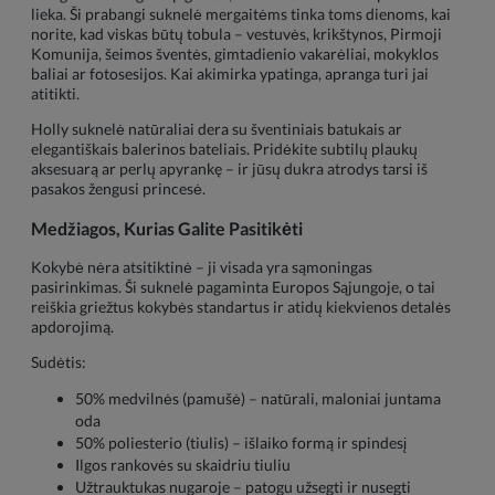
lieka. Ši prabangi suknelė mergaitėms tinka toms dienoms, kai
norite, kad viskas būtų tobula – vestuvės, krikštynos, Pirmoji
Komunija, šeimos šventės, gimtadienio vakarėliai, mokyklos
baliai ar fotosesijos. Kai akimirka ypatinga, apranga turi jai
atitikti.
Holly suknelė natūraliai dera su šventiniais batukais ar
elegantiškais balerinos bateliais. Pridėkite subtilų plaukų
aksesuarą ar perlų apyrankę – ir jūsų dukra atrodys tarsi iš
pasakos žengusi princesė.
Medžiagos, Kurias Galite Pasitikėti
Kokybė nėra atsitiktinė – ji visada yra sąmoningas
pasirinkimas. Ši suknelė pagaminta Europos Sąjungoje, o tai
reiškia griežtus kokybės standartus ir atidų kiekvienos detalės
apdorojimą.
Sudėtis:
50% medvilnės (pamušė) – natūrali, maloniai juntama
oda
50% poliesterio (tiulis) – išlaiko formą ir spindesį
Ilgos rankovės su skaidriu tiuliu
Užtrauktukas nugaroje – patogu užsegti ir nusegti