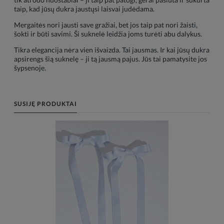
taip, kad jūsų dukra jaustųsi laisvai judėdama.
Mergaitės nori jausti save gražiai, bet jos taip pat nori žaisti,
šokti ir būti savimi. Ši suknelė leidžia joms turėti abu dalykus.
Tikra elegancija nėra vien išvaizda. Tai jausmas. Ir kai jūsų dukra
apsirengs šią suknelę – ji tą jausmą pajus. Jūs tai pamatysite jos
šypsenoje.
SUSIJĘ PRODUKTAI