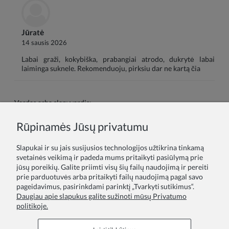
Jūratė
14 sausis 2026
Labai graži, kokybiška, prabangiai atrodo, dukrytė labai
laiminga suknele. Rekomenduoju, pirksiu dar ne kartą čia
Vardas arba slapyvardis:
Rūpinamės Jūsų privatumu
Tavo atsiliepimas:
Slapukai ir su jais susijusios technologijos užtikrina tinkamą
svetainės veikimą ir padeda mums pritaikyti pasiūlymą prie
jūsų poreikių. Galite priimti visų šių failų naudojimą ir pereiti
prie parduotuvės arba pritaikyti failų naudojimą pagal savo
pageidavimus, pasirinkdami parinktį „Tvarkyti sutikimus“.
Daugiau apie slapukus galite sužinoti mūsų Privatumo
politikoje.
Siųsti