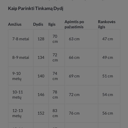
Kaip Parinkti Tinkamą Dydį
Apimtis po
Rankovės
Amžius
Dydis
Ilgis
pažastimis
ilgis
70
7-8 metai
128
63 cm
47 cm
cm
72
8-9 metai
134
66 cm
49 cm
cm
9-10
74
140
69 cm
51 cm
metų
cm
10-11
78
146
72 cm
54 cm
metų
cm
12-13
83
152
76 cm
56 cm
metų
cm