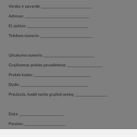
Vardas ir pavardė: _________________________________
Adresas: __________________________________________
El. paštas: ________________________________________
Telefono numeris: __________________________________
Užsakymo numeris: _________________________________
Grąžinamos prekės pavadinimas: _______________________
Prekės kodas: _____________________________________
Dydis: ____________________________________________
Priežastis, kodėl norite grąžinti prekę: _____________________
Data: _____________________________
Parašas: ___________________________