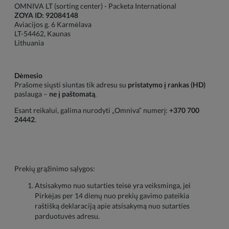
OMNIVA LT (sorting center) - Packeta International
ZOYA ID: 92084148
Aviacijos g. 6 Karmėlava
LT-54462, Kaunas
Lithuania
Dėmesio
Prašome siųsti siuntas tik adresu su
pristatymo į rankas (HD)
paslauga –
ne į paštomatą
.
Esant reikalui, galima nurodyti „Omniva“ numerį:
+370 700
24442
.
Prekių grąžinimo sąlygos:
Atsisakymo nuo sutarties teisė yra veiksminga, jei
Pirkėjas per 14 dienų nuo prekių gavimo pateikia
raštišką deklaraciją apie atsisakymą nuo sutarties
parduotuvės adresu.