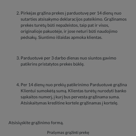
Pirkėjas grąžina prekes į parduotuvę per 14 dienų nuo
sutarties atsisakymo deklaracijos pateikimo. Grąžinamos
prekės turėtų būti nepažeistos, taip pat ir visos,
originalioje pakuotėje, ir jose neturi būti naudojimo
pėdsakų. Siuntimo išlaidas apmoka klientas.
Parduotuvė per 3 darbo dienas nuo siuntos gavimo
patikrins pristatytos prekės būklę.
Per 14 dienų nuo prekių patikrinimo Parduotuvė grąžina
Klientui sumokėtą sumą. Klientas turėtų nurodyti banko
sąskaitos numerį, į kurį bus pervesta grąžinama suma.
Atsiskaitymas kreditine kortele grąžinamas į kortelę.
Atsisiųskite grąžinimo formą.
Prašymas grąžinti prekę