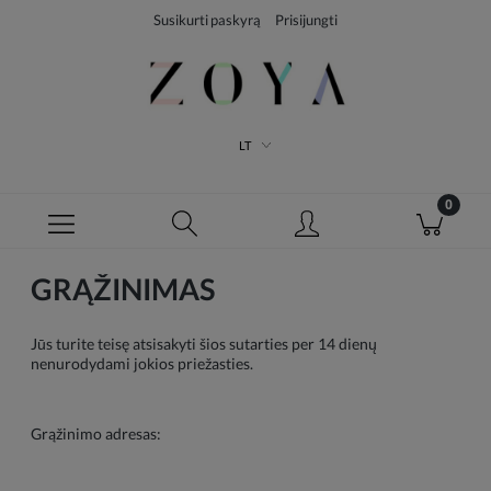
Susikurti paskyrą
Prisijungti
LT
GRĄŽINIMAS
Jūs turite teisę atsisakyti šios sutarties per 14 dienų
nenurodydami jokios priežasties.
Grąžinimo adresas: