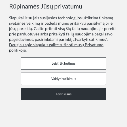
Rūpinamės Jūsų privatumu
Jei turite klausimų ar rūpesčių, susisiekite su mumis per
Slapukai ir su jais susijusios technologijos užtikrina tinkamą
kontaktinę formą adresu
info@zoyafashion.lt
svetainės veikimą ir padeda mums pritaikyti pasiūlymą prie
jūsų poreikių. Galite priimti visų šių failų naudojimą ir pereiti
Parduotuvės įgula
prie parduotuvės arba pritaikyti failų naudojimą pagal savo
pageidavimus, pasirinkdami parinktį „Tvarkyti sutikimus“.
ZOYA Fashion - proginės suknelės mergaitėms, puosnios
Daugiau apie slapukus galite sužinoti mūsų Privatumo
sukneles mergaitems, princesiu sukneles mergaitems,
politikoje.
komunijos suknelės, sukneles krikstynoms.
Leisti tik būtinus
Valdyti sutikimus
Informaciniai puslapiai
Leisti visus
COPYRIGHT © 2026 ZOYA GROUP
Peržiūrėkite visą svetainės versiją
Sklep internetowy Shoper Premium