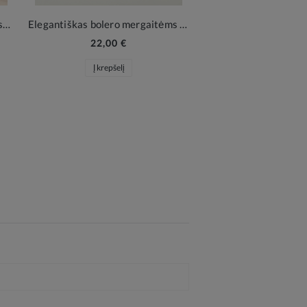
Proginė suknelė mergaitėms Tess balta – elegancija Pirmajai Komunijai ir šeimos šventėms
Elegantiškas bolero mergaitėms Malena – kreminio baltumo švelnumas
22,00 €
Į krepšelį