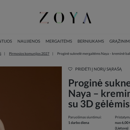
TIJOS
NAUJIENOS
MERGAITĖMS
BERNIUKAMS
GRĄŽINIM
S
Pirmosios komunijos 2027
Proginė suknelė mergaitėms Naya – kreminė balt
LOOKBOOK
KALĖDŲ KOLEKCIJA
PRIDĖTI Į NORŲ SĄRAŠĄ
Proginė sukn
Naya – kremin
su 3D gėlėmis
Paruošimas siuntimui:
Pristatym
1 darbo diena
nuo 6,00 
(Lietuva)