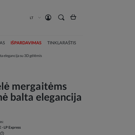
Susikurti paskyrą
Prisijungti
LT
AS
IŠPARDAVIMAS
TINKLARAŠTIS
a elegancija su 3D gėlėmis
elė mergaitėms
ė balta elegancija
as:
€
- LP Express