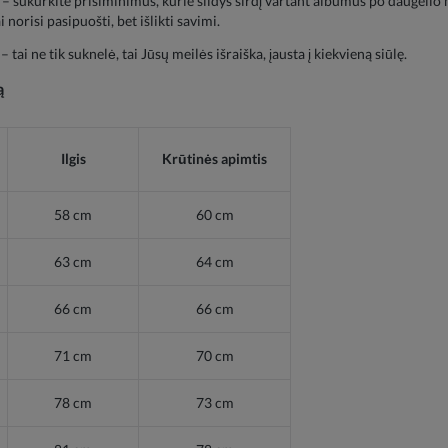
– sukurkite prisiminimus, kurie šildys širdį vartant albumus po daugelio 
norisi pasipuošti, bet išlikti savimi.
 tai ne tik suknelė, tai Jūsų meilės išraiška, įausta į kiekvieną siūlę.
ą
Ilgis
Krūtinės apimtis
58 cm
60 cm
63 cm
64 cm
66 cm
66 cm
71 cm
70 cm
78 cm
73 cm