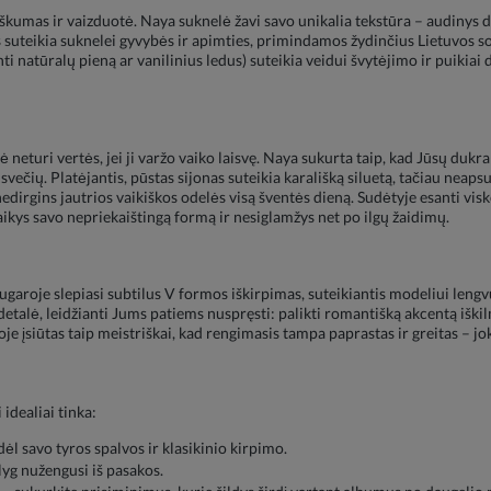
riškumas ir vaizduotė. Naya suknelė žavi savo unikalia tekstūra – audinys de
os suteikia suknelei gyvybės ir apimties, primindamos žydinčius Lietuvos 
ti natūralų pieną ar vanilinius ledus) suteikia veidui švytėjimo ir puikiai d
ė neturi vertės, jei ji varžo vaiko laisvę. Naya sukurta taip, kad Jūsų dukr
ti svečių. Platėjantis, pūstas sijonas suteikia karališką siluetą, tačiau nea
edirgins jautrios vaikiškos odelės visą šventės dieną. Sudėtyje esanti visk
laikys savo nepriekaištingą formą ir nesiglamžys net po ilgų žaidimų.
ugaroje slepiasi subtilus V formos iškirpimas, suteikiantis modeliui le
detalė, leidžianti Jums patiems nuspręsti: palikti romantišką akcentą iškil
je įsiūtas taip meistriškai, kad rengimasis tampa paprastas ir greitas – jo
idealiai tinka:
l savo tyros spalvos ir klasikinio kirpimo.
yg nužengusi iš pasakos.