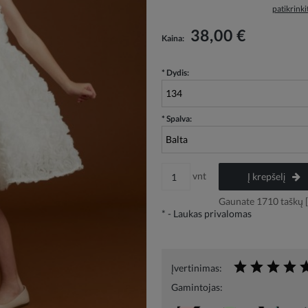
patikrink
Į kainą neįskaičiuotos galimos mokėjimo
38,00 €
Kaina:
išlaidos
*
Dydis:
*
Spalva:
vnt
Į krepšelį
Gaunate
1710
taškų [
*
- Laukas privalomas
Įvertinimas:
Gamintojas: