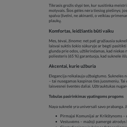
Tikrasis grožis slypi ten, kur susitinka meist
motyvais. Šios gėlės nėra tiesiog piešinys; j
spalva (švelni, ne akinanti, o veikiau primenan
plaukų.
Komfortas, leidžiantis būti vaiku
Mes, tėvai, žinome: net pati gražiausia suknel
laisvai suktis šokio sūkuryje ar bėgti pasitik
glunda prie odos, užtikrindamas, kad niekas n
poliesteris (65 %) garantuoja, kad suknelė iš
Akcentai, kurie užburia
Elegancija reikalauja užbaigtumo. Suknelės n
– tai nusegamas kaspinas ties juosmeniu. Tai 
laisvesnei šventės daliai. Užtrauktukas nugaro
Tobulas pasirinkimas ypatingoms progoms
Naya suknelė yra universali savo prabanga. Ji 
Pirmajai Komunijai ar Krikštynoms – dė
Vestuvėms – mažoji pamergė atrodys l