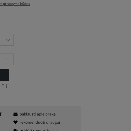
ite pristatymo būdus
?
]
paklausti apie prekę
rekomenduoti draugui
pridėti savo apžvalgą