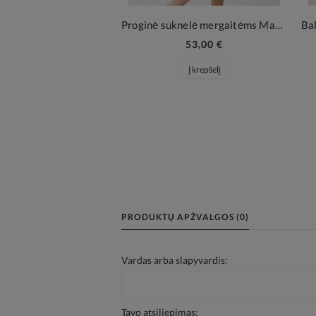
Proginė suknelė mergaitėms Mavy – Kreminė Balta
53,00 €
Į krepšelį
PRODUKTŲ APŽVALGOS (0)
Vardas arba slapyvardis:
Tavo atsiliepimas: