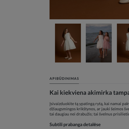
APIBŪDINIMAS
Kai kiekviena akimirka tampa
Įsivaizduokite tą ypatingą rytą, kai namai pak
džiaugsmingos krikštynos, ar jauki šeimos šven
tai daugiau nei drabužis; tai švelnus prisilie
Subtili prabanga detalėse