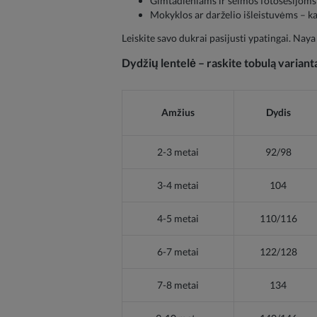
Gimtadieniams ir šeimos fotosesijoms 
Mokyklos ar darželio išleistuvėms – kai 
Leiskite savo dukrai pasijusti ypatingai. Naya –
Dydžių lentelė – raskite tobulą variant
Amžius
Dydis
2-3 metai
92/98
3-4 metai
104
4-5 metai
110/116
6-7 metai
122/128
7-8 metai
134