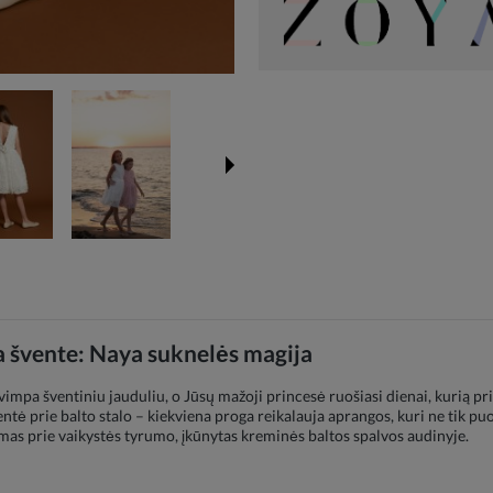
 švente: Naya suknelės magija
vimpa šventiniu jauduliu, o Jūsų mažoji princesė ruošiasi dienai, kurią pri
tė prie balto stalo – kiekviena proga reikalauja aprangos, kuri ne tik puoš
timas prie vaikystės tyrumo, įkūnytas kreminės baltos spalvos audinyje.