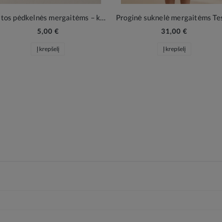
Baltos pėdkelnės mergaitėms – klasikinė elegancija šventėms ir kasdienai
5,00 €
31,00 €
Į krepšelį
Į krepšelį