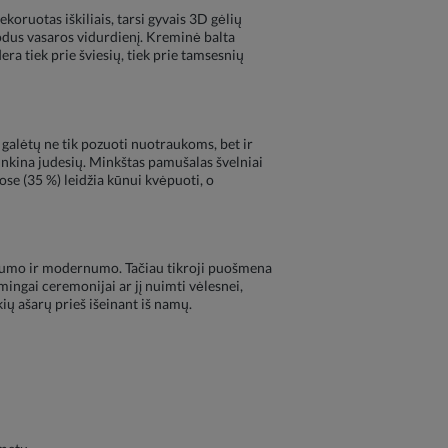
koruotas iškiliais, tarsi gyvais 3D gėlių
sodus vasaros vidurdienį. Kreminė balta
era tiek prie šviesių, tiek prie tamsesnių
a galėtų ne tik pozuoti nuotraukoms, bet ir
psunkina judesių. Minkštas pamušalas švelniai
ose (35 %) leidžia kūnui kvėpuoti, o
ngvumo ir modernumo. Tačiau tikroji puošmena
mingai ceremonijai ar jį nuimti vėlesnei,
kių ašarų prieš išeinant iš namų.