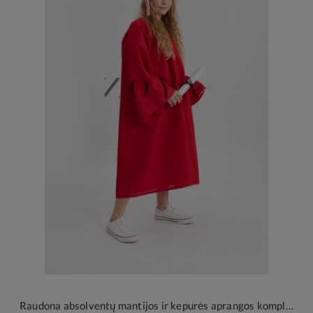
Raudona absolventų mantijos ir kepurės aprangos komplektas