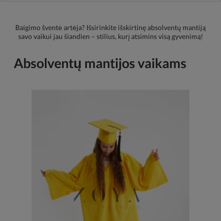
Baigimo šventė artėja? Išsirinkite išskirtinę absolventų mantiją
savo vaikui jau šiandien – stilius, kurį atsimins visą gyvenimą!
Absolventų mantijos vaikams