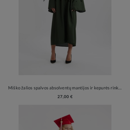
Miško žalios spalvos absolventų mantijos ir kepurės rinkinys
27,00 €