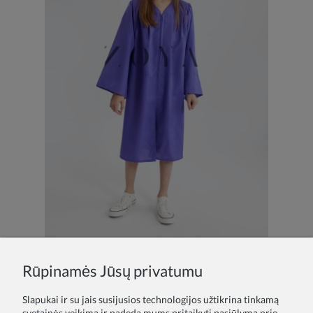
Rūpinamės Jūsų privatumu
Violetinė absolventų mantija su kepure
27,00 €
Slapukai ir su jais susijusios technologijos užtikrina tinkamą
svetainės veikimą ir padeda mums pritaikyti pasiūlymą prie