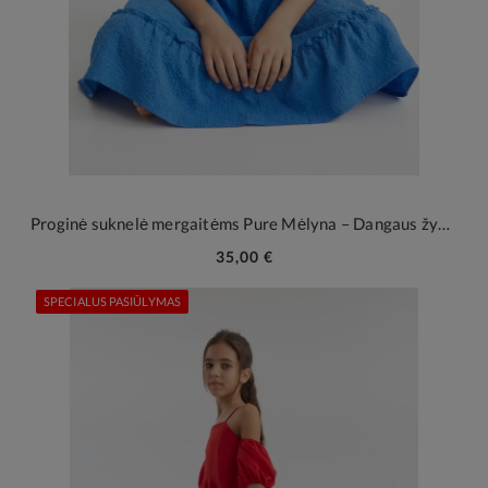
Proginė suknelė mergaitėms Pure Mėlyna – Dangaus žydrumo elegancija ypatingoms akimirkoms
35,00 €
SPECIALUS PASIŪLYMAS