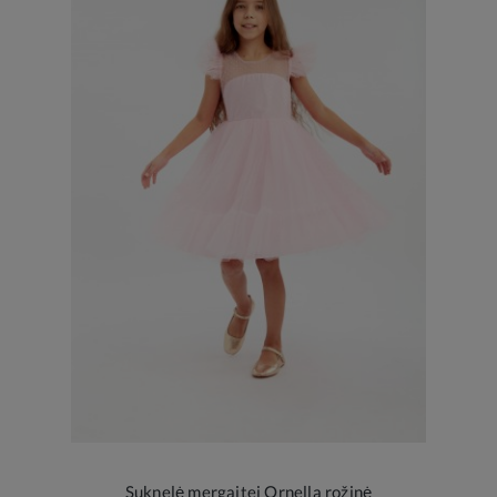
Suknelė mergaitei Ornella rožinė