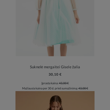
Suknelė mergaitei Gisele žalia
30,10 €
Įprasta kaina:
43,00 €
Mažiausia kaina per 30 d. prieš sumažinimą:
43,00 €