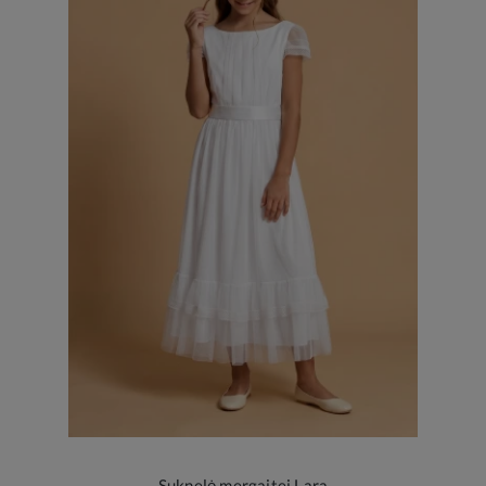
Suknelė mergaitei Lara