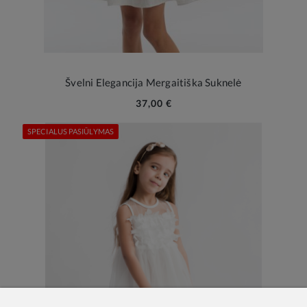
Švelni Elegancija Mergaitiška Suknelė
37,00 €
SPECIALUS PASIŪLYMAS