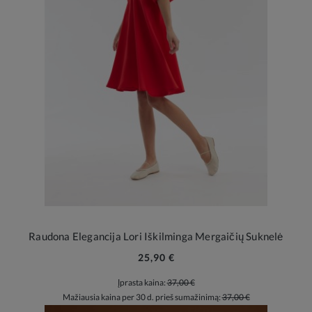
Raudona Elegancija Lori Iškilminga Mergaičių Suknelė
25,90 €
Įprasta kaina:
37,00 €
Mažiausia kaina per 30 d. prieš sumažinimą:
37,00 €