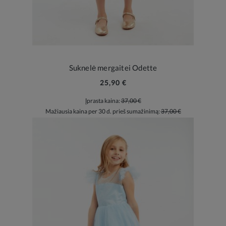
Suknelė mergaitei Odette
25,90 €
Įprasta kaina:
37,00 €
Mažiausia kaina per 30 d. prieš sumažinimą:
37,00 €