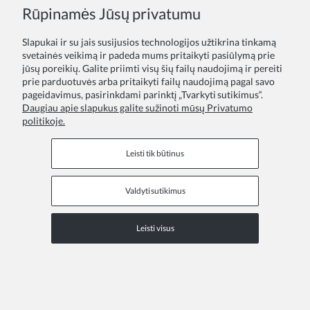
Rūpinamės Jūsų privatumu
Slapukai ir su jais susijusios technologijos užtikrina tinkamą
svetainės veikimą ir padeda mums pritaikyti pasiūlymą prie
jūsų poreikių. Galite priimti visų šių failų naudojimą ir pereiti
prie parduotuvės arba pritaikyti failų naudojimą pagal savo
pageidavimus, pasirinkdami parinktį „Tvarkyti sutikimus“.
Daugiau apie slapukus galite sužinoti mūsų Privatumo
politikoje.
Leisti tik būtinus
Mergaičių Suknelė Estelle Balta
Valdyti sutikimus
21,00 €
Įprasta kaina:
30,00 €
Leisti visus
Mažiausia kaina per 30 d. prieš sumažinimą:
30,00 €