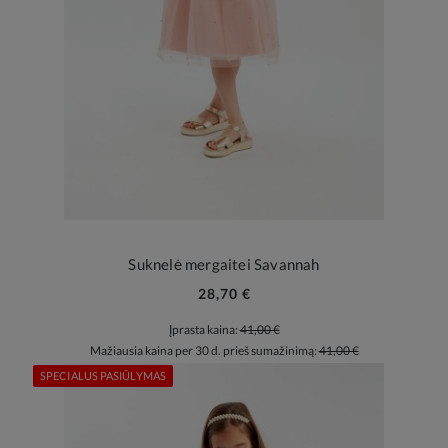
Suknelė mergaitei Savannah
28,70 €
Įprasta kaina:
41,00 €
Mažiausia kaina per 30 d. prieš sumažinimą:
41,00 €
SPECIALUS PASIŪLYMAS