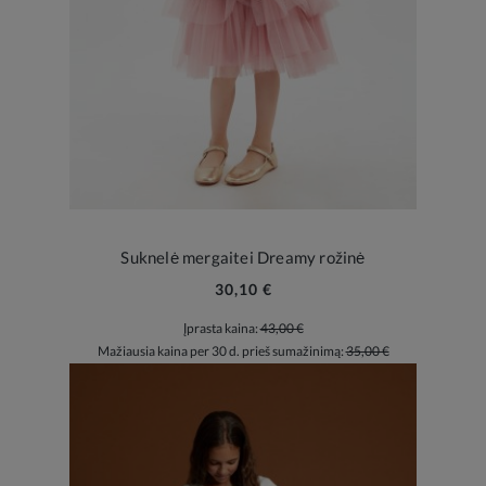
Suknelė mergaitei Dreamy rožinė
30,10 €
Įprasta kaina:
43,00 €
Mažiausia kaina per 30 d. prieš sumažinimą:
35,00 €