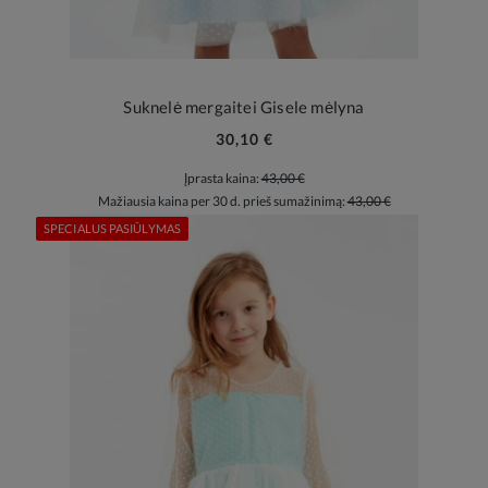
Suknelė mergaitei Gisele mėlyna
30,10 €
Įprasta kaina:
43,00 €
Mažiausia kaina per 30 d. prieš sumažinimą:
43,00 €
SPECIALUS PASIŪLYMAS