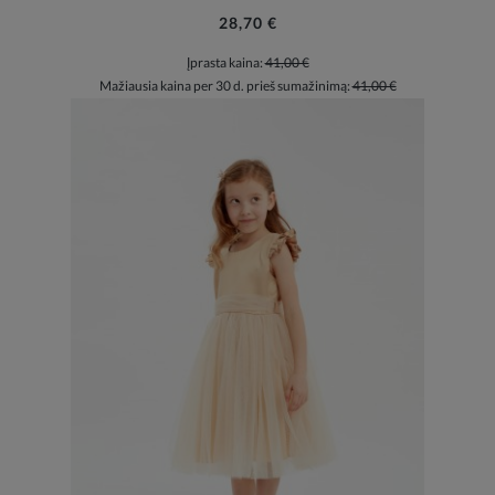
28,70 €
Įprasta kaina:
41,00 €
Mažiausia kaina per 30 d. prieš sumažinimą:
41,00 €