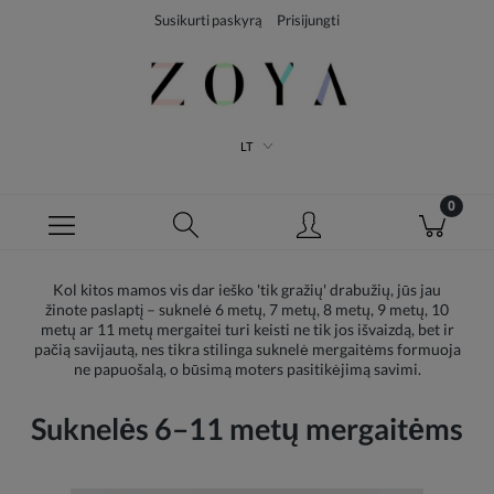
Susikurti paskyrą
Prisijungti
LT
Kol kitos mamos vis dar ieško 'tik gražių' drabužių, jūs jau
žinote paslaptį – suknelė 6 metų, 7 metų, 8 metų, 9 metų, 10
metų ar 11 metų mergaitei turi keisti ne tik jos išvaizdą, bet ir
pačią savijautą, nes tikra stilinga suknelė mergaitėms formuoja
ne papuošalą, o būsimą moters pasitikėjimą savimi.
Suknelės 6–11 metų mergaitėms