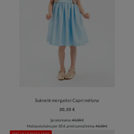
Suknelė mergaitei Capri mėlyna
30,10 €
Įprasta kaina:
43,00 €
Mažiausia kaina per 30 d. prieš sumažinimą:
43,00 €
SPECIALUS PASIŪLYMAS