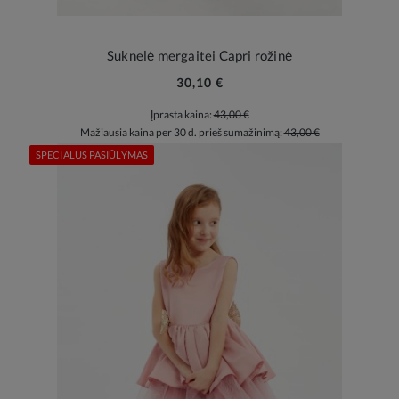
Suknelė mergaitei Capri rožinė
30,10 €
Įprasta kaina:
43,00 €
Mažiausia kaina per 30 d. prieš sumažinimą:
43,00 €
SPECIALUS PASIŪLYMAS