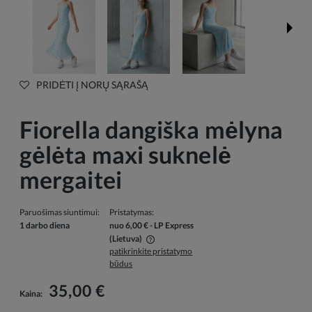
PRIDĖTI Į NORŲ SĄRAŠĄ
Fiorella dangiška mėlyna
gėlėta maxi suknelė
mergaitei
Paruošimas siuntimui:
Pristatymas:
1 darbo diena
nuo 6,00 €
- LP Express
(Lietuva)
patikrinkite pristatymo
Į kainą neįskaičiuotos galimos mokėjimo išlaidos
būdus
35,00 €
Kaina: