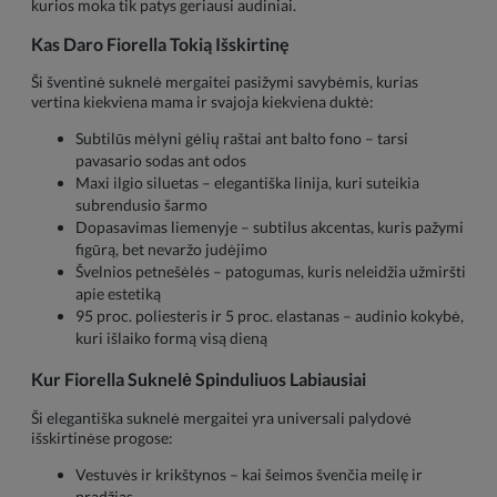
kurios moka tik patys geriausi audiniai.
Kas Daro Fiorella Tokią Išskirtinę
Ši šventinė suknelė mergaitei pasižymi savybėmis, kurias
vertina kiekviena mama ir svajoja kiekviena duktė:
Subtilūs mėlyni gėlių raštai ant balto fono – tarsi
pavasario sodas ant odos
Maxi ilgio siluetas – elegantiška linija, kuri suteikia
subrendusio šarmo
Dopasavimas liemenyje – subtilus akcentas, kuris pažymi
figūrą, bet nevaržo judėjimo
Švelnios petnešėlės – patogumas, kuris neleidžia užmiršti
apie estetiką
95 proc. poliesteris ir 5 proc. elastanas – audinio kokybė,
kuri išlaiko formą visą dieną
Kur Fiorella Suknelė Spinduliuos Labiausiai
Ši elegantiška suknelė mergaitei yra universali palydovė
išskirtinėse progose:
Vestuvės ir krikštynos – kai šeimos švenčia meilę ir
pradžias