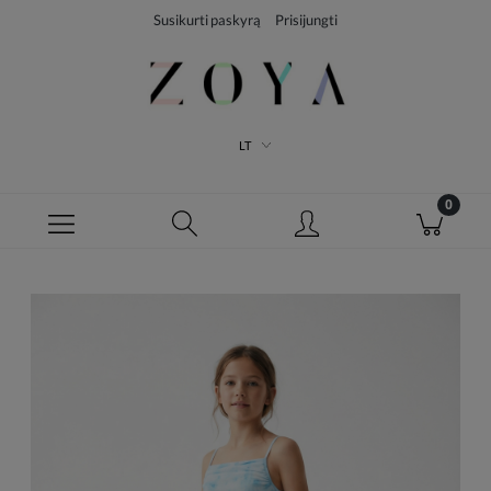
Susikurti paskyrą
Prisijungti
LT