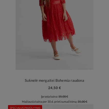
Suknelė mergaitei Bohemia raudona
24,50 €
Įprasta kaina:
35,00 €
Mažiausia kaina per 30 d. prieš sumažinimą:
35,00 €
SPECIALUS PASIŪLYMAS