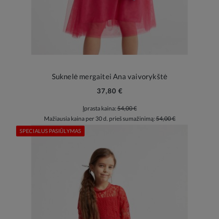
Suknelė mergaitei Ana vaivorykštė
37,80 €
Įprasta kaina:
54,00 €
Mažiausia kaina per 30 d. prieš sumažinimą:
54,00 €
SPECIALUS PASIŪLYMAS