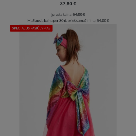
37,80 €
Įprasta kaina:
54,00 €
Mažiausia kaina per 30 d. prieš sumažinimą:
54,00 €
SPECIALUS PASIŪLYMAS