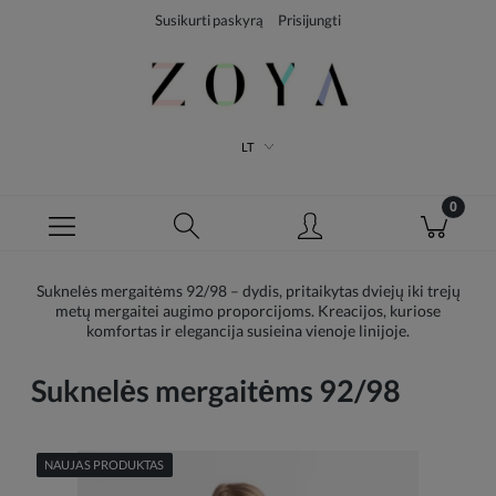
Susikurti paskyrą
Prisijungti
LT
Suknelės mergaitėms 92/98 – dydis, pritaikytas dviejų iki trejų
metų mergaitei augimo proporcijoms. Kreacijos, kuriose
komfortas ir elegancija susieina vienoje linijoje.
Suknelės mergaitėms 92/98
NAUJAS PRODUKTAS