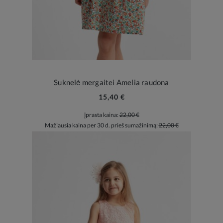
Suknelė mergaitei Amelia raudona
15,40 €
Įprasta kaina:
22,00 €
Mažiausia kaina per 30 d. prieš sumažinimą:
22,00 €