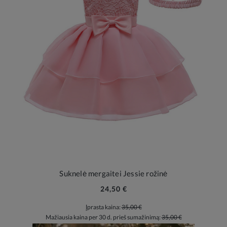
Suknelė mergaitei Jessie rožinė
24,50 €
Įprasta kaina:
35,00 €
Mažiausia kaina per 30 d. prieš sumažinimą:
35,00 €