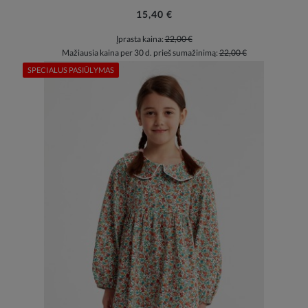
15,40 €
Įprasta kaina:
22,00 €
Mažiausia kaina per 30 d. prieš sumažinimą:
22,00 €
SPECIALUS PASIŪLYMAS