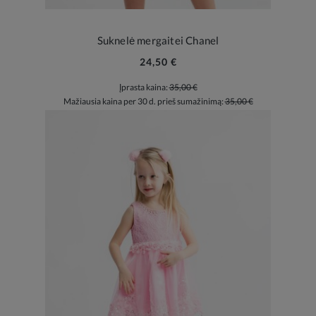
Suknelė mergaitei Chanel
24,50 €
Įprasta kaina:
35,00 €
Mažiausia kaina per 30 d. prieš sumažinimą:
35,00 €