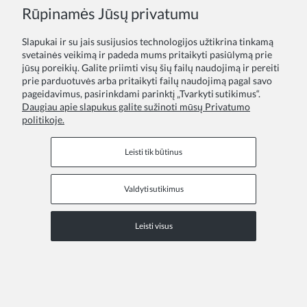
Rūpinamės Jūsų privatumu
Suknelė mergaitei Rosie abrikosų
35,00 €
Slapukai ir su jais susijusios technologijos užtikrina tinkamą
svetainės veikimą ir padeda mums pritaikyti pasiūlymą prie
jūsų poreikių. Galite priimti visų šių failų naudojimą ir pereiti
prie parduotuvės arba pritaikyti failų naudojimą pagal savo
pageidavimus, pasirinkdami parinktį „Tvarkyti sutikimus“.
Daugiau apie slapukus galite sužinoti mūsų Privatumo
politikoje.
Leisti tik būtinus
Valdyti sutikimus
Leisti visus