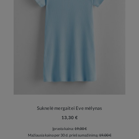
Suknelė mergaitei Eve mėlynas
13,30 €
Įprasta kaina:
19,00 €
Mažiausia kaina per 30 d. prieš sumažinimą:
19,00 €