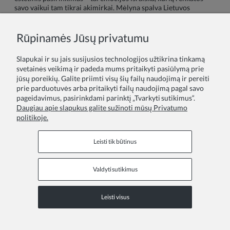
savo vaikui tam tikrai akimirkai. Mėlyna spalva Lietuvos
kultūroje asocijuojasi su dangumi virš Nemuno, jūros akimirka
Palangoje ir vyskupo tradicine liturgine mantija – tai spalva,
kuri kvėpuoja ramybe, pasitikėjimu ir kuklumu. Ji tinka
Rūpinamės Jūsų privatumu
mergaitėms, kurios yra drąsios, bet nesiekiančios dėmesio
centro. ZOYA Fashion kolekcijoje mėlynos suknelės
Slapukai ir su jais susijusios technologijos užtikrina tinkamą
mergaitėms kuriamos kaip subtilus balansas tarp spalvos
svetainės veikimą ir padeda mums pritaikyti pasiūlymą prie
dramaturgijos ir vaiko komforto: kiekvienas modelis yra
jūsų poreikių. Galite priimti visų šių failų naudojimą ir pereiti
patikrintas ilgai dėvėjimo požiūriu, o spalvinis pigmentas
prie parduotuvės arba pritaikyti failų naudojimą pagal savo
parinktas taip, kad atlaikytų ir natūralų apšvietimą, ir lempų
pageidavimus, pasirinkdami parinktį „Tvarkyti sutikimus“.
šviesą nuotraukose.
Daugiau apie slapukus galite sužinoti mūsų Privatumo
politikoje.
Skaityti daugiau
Leisti tik būtinus
Valdyti sutikimus
Informaciniai puslapiai
Leisti visus
COPYRIGHT © 2026 ZOYA GROUP