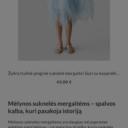
Žydra tiulinė proginė suknelė mergaitei Suzi su kaspinėliais ir blizgučių raštu
43,00 €
Mėlynos suknelės mergaitėms – spalvos
kalba, kuri pasakoja istoriją
Mėlynos suknelės mergaitėms yra daugiau nei paprastas
estetinis pasirinkimas – tai emocijos išraiška, kurią renkatės