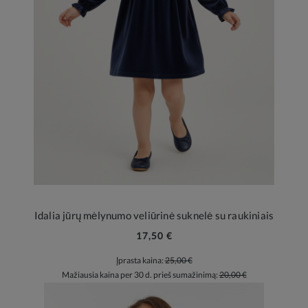
Idalia jūrų mėlynumo veliūrinė suknelė su raukiniais
17,50 €
Įprasta kaina:
25,00 €
Mažiausia kaina per 30 d. prieš sumažinimą:
20,00 €