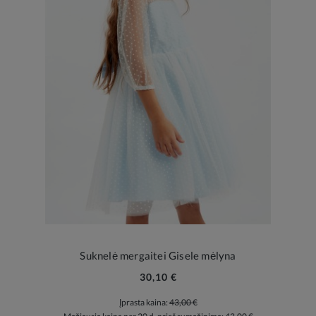
Suknelė mergaitei Gisele mėlyna
30,10 €
Įprasta kaina:
43,00 €