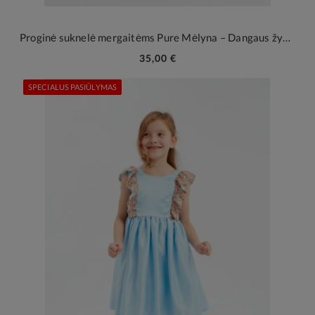
Proginė suknelė mergaitėms Pure Mėlyna – Dangaus žydrumo elegancija ypatingoms akimirkoms
35,00 €
SPECIALUS PASIŪLYMAS