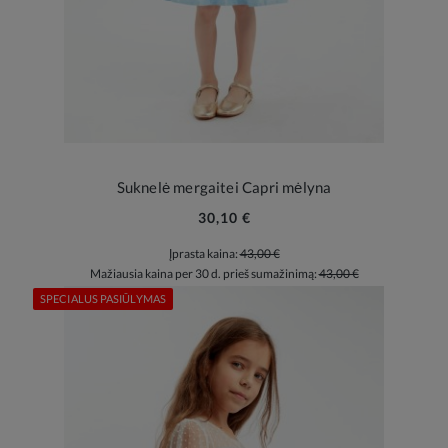
Suknelė mergaitei Capri mėlyna
30,10 €
Įprasta kaina:
43,00 €
Mažiausia kaina per 30 d. prieš sumažinimą:
43,00 €
SPECIALUS PASIŪLYMAS