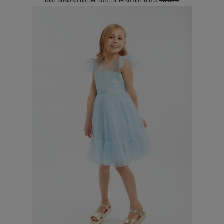
Mažiausia kaina per 30 d. prieš sumažinimą:
43,00 €