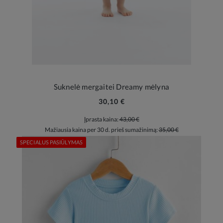
Suknelė mergaitei Dreamy mėlyna
30,10 €
Įprasta kaina:
43,00 €
Mažiausia kaina per 30 d. prieš sumažinimą:
35,00 €
SPECIALUS PASIŪLYMAS