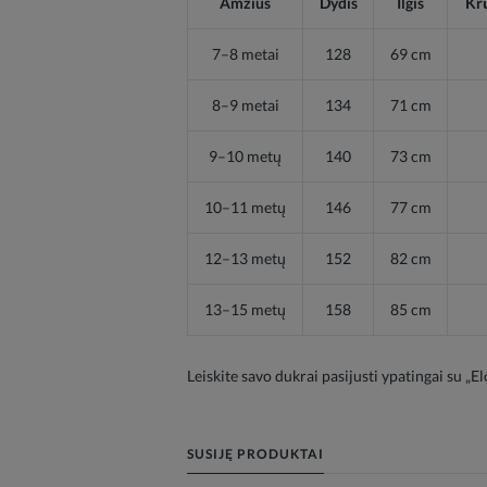
Amžius
Dydis
Ilgis
Krū
7–8 metai
128
69 cm
8–9 metai
134
71 cm
9–10 metų
140
73 cm
10–11 metų
146
77 cm
12–13 metų
152
82 cm
13–15 metų
158
85 cm
Leiskite savo dukrai pasijusti ypatingai su „
SUSIJĘ PRODUKTAI