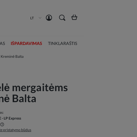
Susikurti paskyrą
Prisijungti
LT
AS
IŠPARDAVIMAS
TINKLARAŠTIS
 Kreminė Balta
elė mergaitėms
nė Balta
as:
€
- LP Express
ite pristatymo būdus