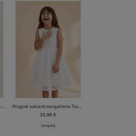
Lygios smėlio spalvos pėdkelnės mergaitėms – subtili elegancija kiekvienai šventei
Proginė suknelė mergaitėms Tess balta – elegancija Pirmajai Komunijai ir šeimos šventėms
31,00 €
22,00 €
Į krepšelį
Į krepšelį