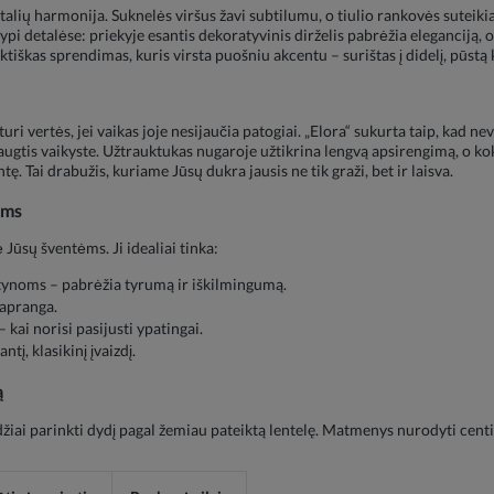
 detalių harmonija. Suknelės viršus žavi subtilumu, o tiulio rankovės sute
ypi detalėse: priekyje esantis dekoratyvinis dirželis pabrėžia eleganciją, o
raktiškas sprendimas, kuris virsta puošniu akcentu – surištas į didelį, pūstą 
ri vertės, jei vaikas joje nesijaučia patogiai. „Elora“ sukurta taip, kad nev
 džiaugtis vaikyste. Užtrauktukas nugaroje užtikrina lengvą apsirengimą, o 
ę. Tai drabužis, kuriame Jūsų dukra jausis ne tik graži, bet ir laisva.
oms
Jūsų šventėms. Ji idealiai tinka:
tynoms – pabrėžia tyrumą ir iškilmingumą.
apranga.
ai norisi pasijusti ypatingai.
į, klasikinį įvaizdį.
ą
žiai parinkti dydį pagal žemiau pateiktą lentelę. Matmenys nurodyti cent