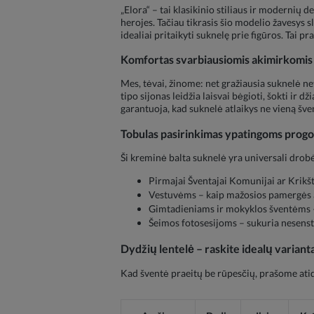
„Elora“ – tai klasikinio stiliaus ir modernių
herojes. Tačiau tikrasis šio modelio žavesys sl
idealiai pritaikyti suknelę prie figūros. Tai p
Komfortas svarbiausiomis akimirkomis
Mes, tėvai, žinome: net gražiausia suknelė netu
tipo sijonas leidžia laisvai bėgioti, šokti ir
garantuoja, kad suknelė atlaikys ne vieną švent
Tobulas pasirinkimas ypatingoms prog
Ši kreminė balta suknelė yra universali drobė 
Pirmajai Šventajai Komunijai ar Krikš
Vestuvėms – kaip mažosios pamergės 
Gimtadieniams ir mokyklos šventėms – k
Šeimos fotosesijoms – sukuria nesenstant
Dydžių lentelė – raskite idealų variant
Kad šventė praeitų be rūpesčių, prašome atid