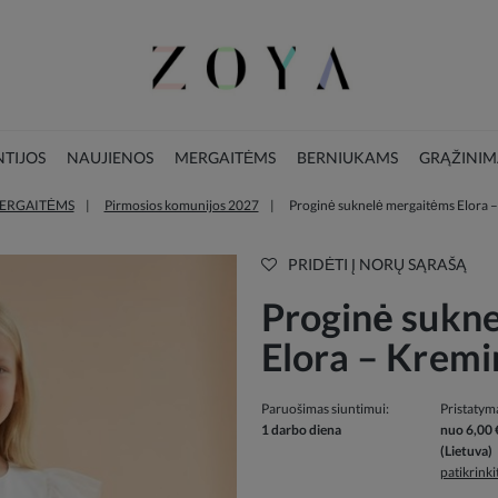
TIJOS
NAUJIENOS
MERGAITĖMS
BERNIUKAMS
GRĄŽINIM
ERGAITĖMS
Pirmosios komunijos 2027
Proginė suknelė mergaitėms Elora –
LOOKBOOK
KALĖDŲ KOLEKCIJA
PRIDĖTI Į NORŲ SĄRAŠĄ
Proginė sukn
Elora – Kremi
Paruošimas siuntimui:
Pristatym
1 darbo diena
nuo 6,00 
(Lietuva)
patikrink