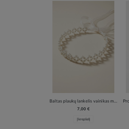
Baltas plaukų lankelis vainikas mergaitei su perlais ir organzos kaspinais – Elegancija šventėms
7,00 €
Į krepšelį