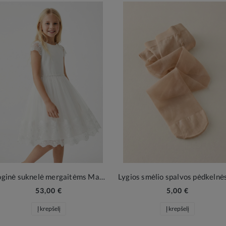
Proginė suknelė mergaitėms Mavy – Kreminė Balta
53,00 €
5,00 €
Į krepšelį
Į krepšelį