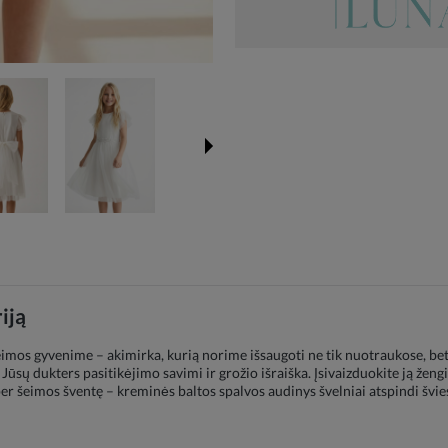
iją
imos gyvenime – akimirka, kurią norime išsaugoti ne tik nuotraukose, bet 
 Jūsų dukters pasitikėjimo savimi ir grožio išraiška. Įsivaizduokite ją žen
r šeimos šventę – kreminės baltos spalvos audinys švelniai atspindi švie