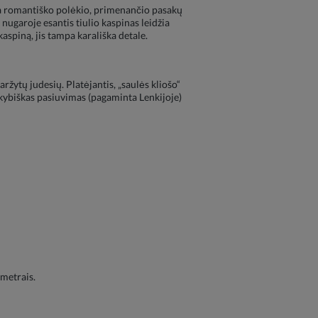
ikia romantiško polėkio, primenančio pasakų
 nugaroje esantis tiulio kaspinas leidžia
kaspiną, jis tampa karališka detale.
aržytų judesių. Platėjantis, „saulės kliošo“
kokybiškas pasiuvimas (pagaminta Lenkijoje)
imetrais.