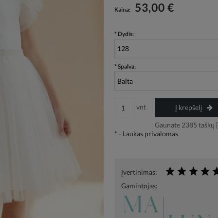
Į kainą neįskaičiuotos galimos mokėjimo
53,00 €
Kaina:
išlaidos
*
Dydis:
*
Spalva:
vnt
Į krepšelį
Gaunate
2385
taškų [
*
- Laukas privalomas
Įvertinimas:
Gamintojas: