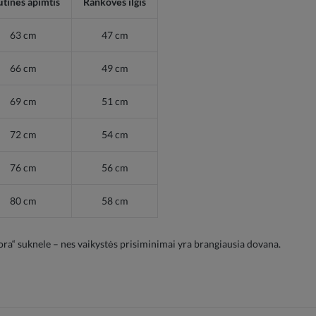
tinės apimtis
Rankovės ilgis
63 cm
47 cm
66 cm
49 cm
69 cm
51 cm
72 cm
54 cm
76 cm
56 cm
80 cm
58 cm
Elora“ suknele – nes vaikystės prisiminimai yra brangiausia dovana.