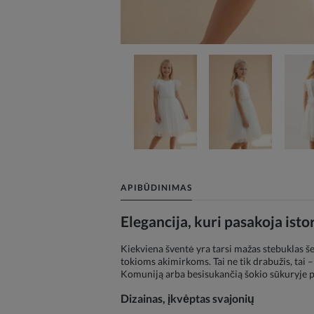
APIBŪDINIMAS
Elegancija, kuri pasakoja istor
Kiekviena šventė yra tarsi mažas stebuklas še
tokioms akimirkoms. Tai ne tik drabužis, tai –
Komuniją arba besisukančią šokio sūkuryje pe
Dizainas, įkvėptas svajonių