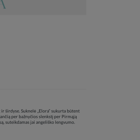
ir širdyse. Suknelė „Elora“ sukurta būtent
giančią per bažnyčios slenkstį per Pirmąją
są, suteikdamas jai angeliško lengvumo.