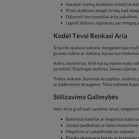
Naudoti švelnų skalbimo miltelį be b
Prieš skalbiant atsegti brošą, kad ne
Džiovinti horizontaliai arba pakabinti 
Lyginti šildomu lygintuvu per drėgną a
Kodėl Tėvai Renkasi Aria
Ši bordo spalvos suknelė mergaitei tapo mylima 
įprasta rožinė ar mėlyna, kurias turi kiekvien
Antra, komfortas. Kiek kartų esame matę vaiku
ją nešioti. Elastingas audinys, laisvas sijonas, 
Trečia, kokybė. Siuvimas kruopštus, audinio pa
ar padovanoti draugėms. Tokia suknelė kupina
Stilizavimo Galimybės
Nors Aria graži pati savaime, tėvai, mėgstan
Baletiniai bateliai ar elegantūs batai 
Juodos pėdkelnės ar balta medvilninė 
Megztinis ar palaidinukė po suknele – k
Plaukų aksesuarai bordo ar kreminės s