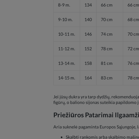
8-9 m.
134
66 cm
66 c
9-10 m.
140
70 cm
68 c
10-11 m.
146
74 cm
70 c
11-12 m.
152
78 cm
72 c
13-14 m.
158
81 cm
76 c
14-15 m.
164
83 cm
78 c
Jei jūsų dukra yra tarp dydžių, rekomenduojam
figūrų, o baliono sijonas suteikia papildomo
Priežiūros Patarimai Ilgaam
Aria suknelė pagaminta Europos Sąjungoje, lai
Skalbti rankomis arba skalbimo mašin