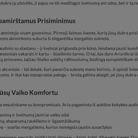
 dukra ją užsivilks, ji pajus ne tik medžiagos švelnumą ant odos, bet ir tą
pamirštamus Prisiminimus
atmintyje visam gyvenimui. Pirmoji šeimos šventė, kurią jūsų dukra prisim
okioms akimirkoms sukurta ši elegantiška mergaitės suknelė.
audinio su elastanu – ji švelniai priglunda prie kūno, leisdama jausti kom
sesniais vakarais ir kartu – klasikinio šarmo. O tai, kas daro Aria tikrai iš
ų princeses, tačiau išlaiko subtilų rafinuotumą, būdingą europietiškam di
s akcentais – tai detalė, kuri paverčia suknelę meno kūriniu. Ji spindi švie
mo. Ir štai kas nepaprastai patogu – brošą galima atsegti, jei jūsų dukra n
Jūsų Vaiko Komfortu
da nesutinkame su kompromisais. Aria pagaminta iš aukštos kokybės audin
vimą ir švelnumą jautriai vaiko odai
rmą, atsparumą raukšlėms ir ilgaamžiškumą
vę – svarbu mergaitėms, kurios nemėgsta jaustis suvaržytos
i neriogso, nevaržo, leidžia būti aktyviai – žaisti, šokti, džiaugtis švente. 