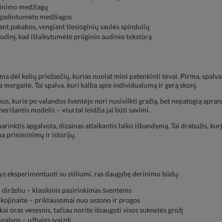
alinimo medžiagų
apgadintumėte medžiagos
ant pakabos, vengiant tiesioginių saulės spindulių
udinį, kad išlaikytumėte prūginio audinio tekstūrą
dėl kelių priežasčių, kurias nuolat mini patenkinti tėvai. Pirma, spalva – ji
a mergaitė. Tai spalva, kuri kalba apie individualumą ir gerą skonį.
s, kurie po valandos šventėje nori nusivilkti gražią, bet nepatogią apran
nerišantis modelis – visa tai leidžia jai būti savimi.
rinktis apgalvota, dizainas atlaikantis laiko išbandymą. Tai drabužis, kurį
 prisiminimų ir istorijų.
tys eksperimentuoti su stiliumi, ras daugybę derinimo būdų:
su dirželiu – klasikinis pasirinkimas šventėms
kojinaitė – priklausomai nuo sezono ir progos
ai oras vėsesnis, tačiau norite išsaugoti visos suknelės grožį
palvos – užbaigs įvaizdį