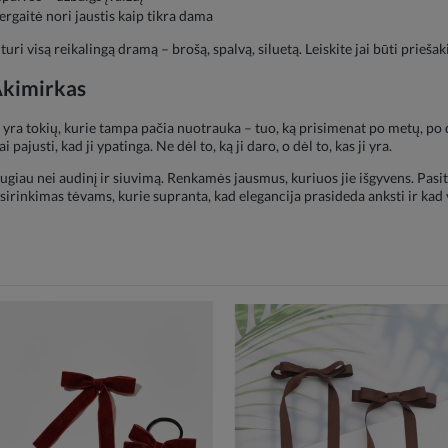
ergaitė nori jaustis kaip tikra dama
uri visą reikalingą dramą – brošą, spalvą, siluetą. Leiskite jai būti priešak
Akimirkas
yra tokių, kurie tampa pačia nuotrauka – tuo, ką prisimenat po metų, po 
i pajusti, kad ji ypatinga. Ne dėl to, ką ji daro, o dėl to, kas ji yra.
au nei audinį ir siuvimą. Renkamės jausmus, kuriuos jie išgyvens. Pasiti
sirinkimas tėvams, kurie supranta, kad elegancija prasideda anksti ir kad