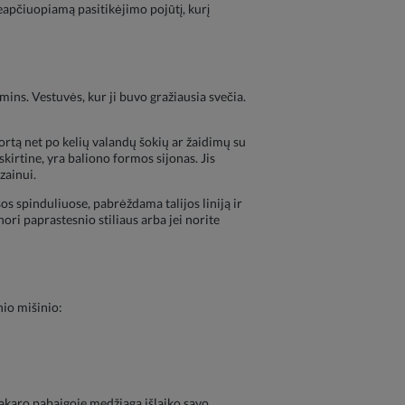
 neapčiuopiamą pasitikėjimo pojūtį, kurį
ins. Vestuvės, kur ji buvo gražiausia svečia.
fortą net po kelių valandų šokių ar žaidimų su
skirtine, yra baliono formos sijonas. Jis
zainui.
sos spinduliuose, pabrėždama talijos liniją ir
ori paprastesnio stiliaus arba jei norite
io mišinio:
O vakaro pabaigoje medžiaga išlaiko savo