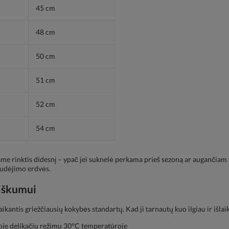
m
45 cm
m
48 cm
m
50 cm
m
51 cm
m
52 cm
m
54 cm
e rinktis didesnį – ypač jei suknelė perkama prieš sezoną ar augančiam vai
 judėjimo erdvės.
žiškumui
kantis griežčiausių kokybės standartų. Kad ji tarnautų kuo ilgiau ir išlaik
oje delikačiu režimu 30°C temperatūroje