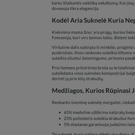
kartu išlaikantis vaikišką nekaltumą. Kai jūsų
dovanoja tikra elegancija.
Kodėl Aria Suknelė Kuria Ne
Kiekviena mama žino: yra progų, kurios lieka 
Fotosesija, kuri virs šeimos lobiu. Būtent t
Viršutinė dalis sukirpta iš minkšto, prūginio 
pusbroliais. Ilnos rankovės suteikia šiltumo vė
suteikia siluetui žaismingumo, primena pasak
Prie liemens pritvirtinta broša su kristaliniai
suteikdama visos suknelės kompozicijai baigtu
derinti ją prie kitų drabužių.
Medžiagos, Kurios Rūpinasi 
Renkantis šventinę suknelę mergaitei, nieka
65% medvilnė užtikrina natūralų kvėpa
25% poliesteris suteikia drabužiui fo
5% elastanas garantuoja judėjimo lais
Tai suknelė, kurią galima vilkėti visa diena. J