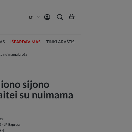
Susikurti paskyrą
Prisijungti
LT
AS
IŠPARDAVIMAS
TINKLARAŠTIS
i su nuimama broša
iono sijono
aitei su nuimama
as:
€
- LP Express