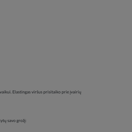
kui. Elastingas viršus prisitaiko prie įvairių
ytų savo grožį: