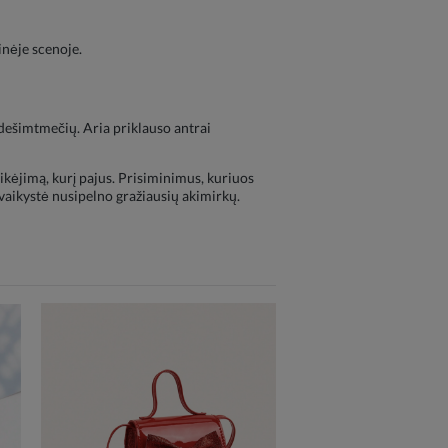
inėje scenoje.
dešimtmečių. Aria priklauso antrai
kėjimą, kurį pajus. Prisiminimus, kuriuos
 vaikystė nusipelno gražiausių akimirkų.