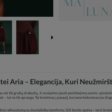
ei Aria – Elegancija, Kuri Neužmir
 nei tik gražių drabužių. Ji nusipelno jausti pasitikėjimą savimi, spinduliu
ei – tai ne tik apranga. Tai kvietimas į pasaulį, kuriame kiekvienas jos žin
ikinį rafinuotumą su šiuolaikišku komfortu. Gili bordo spalva – tarsi brand