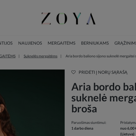
TIJOS
NAUJIENOS
MERGAITĖMS
BERNIUKAMS
GRĄŽINIM
GAITĖMS
Suknelės mergaitėms
Aria bordo baliono sijono suknelė mergaite
LOOKBOOK
KALĖDŲ KOLEKCIJA
PRIDĖTI Į NORŲ SĄRAŠĄ
Aria bordo bal
suknelė merg
broša
Paruošimas siuntimui:
Pristatym
1 darbo diena
nuo 6,00 
(Lietuva)