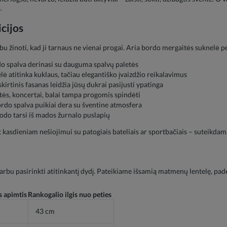
.
cijos
rbu žinoti, kad ji tarnaus ne vienai progai. Aria bordo mergaitės suknelė p
do spalva derinasi su dauguma spalvų paletės
ė atitinka kuklaus, tačiau elegantiško įvaizdžio reikalavimus
kirtinis fasanas leidžia jūsų dukrai pasijusti ypatinga
tės, koncertai, balai tampa progomis spindėti
ordo spalva puikiai dera su šventine atmosfera
rodo tarsi iš mados žurnalo puslapių
et kasdieniam nešiojimui su patogiais bateliais ar sportbačiais – suteikdam
arbu pasirinkti atitinkantį dydį. Pateikiame išsamią matmenų lentelę, pad
s apimtis
Rankogalio ilgis nuo peties
m
43 cm