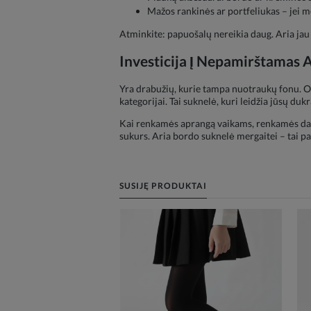
Mažos rankinės ar portfeliukas – jei m
Atminkite: papuošalų nereikia daug. Aria jau t
Investicija Į Nepamirštamas 
Yra drabužių, kurie tampa nuotraukų fonu. O 
kategorijai. Tai suknelė, kuri leidžia jūsų dukra
Kai renkamės aprangą vaikams, renkamės daugi
sukurs. Aria bordo suknelė mergaitei – tai pa
SUSIJĘ PRODUKTAI