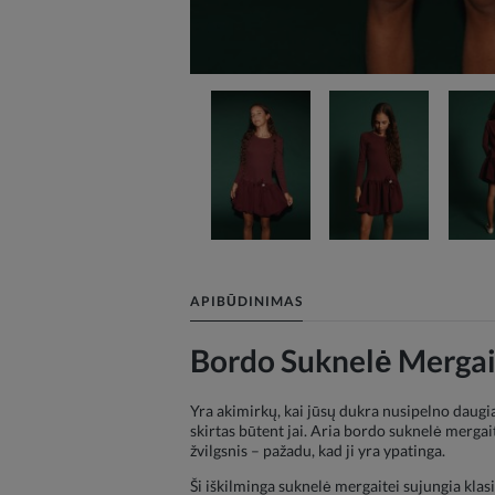
APIBŪDINIMAS
Bordo Suknelė Mergait
Yra akimirkų, kai jūsų dukra nusipelno daugiau
skirtas būtent jai. Aria bordo suknelė mergait
žvilgsnis – pažadu, kad ji yra ypatinga.
Ši iškilminga suknelė mergaitei sujungia klas