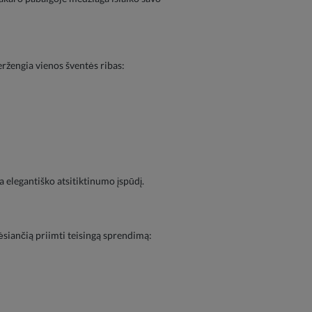
eržengia vienos šventės ribas:
a elegantiško atsitiktinumo įspūdį.
ėsiančią priimti teisingą sprendimą: