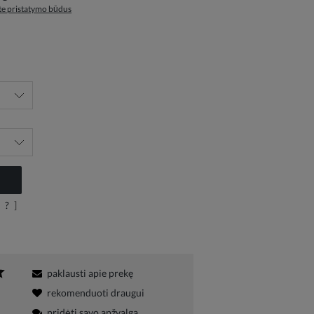
ite pristatymo būdus
?
]
paklausti apie prekę
rekomenduoti draugui
pridėti savo apžvalgą