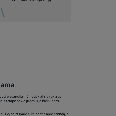
štama
oti elegancija ir žinoti, kad šis vakaras
gsnis tampa šokio judesiu, o kiekvienas
aus vyno atspalvis, kalbantis apie brandą, o