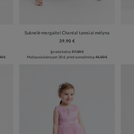
Suknelė mergaitei Chantal tamsiai mėlyna
39,90 €
Įprasta kaina:
57,00 €
00 €
Mažiausia kaina per 30 d. prieš sumažinimą:
45,00 €