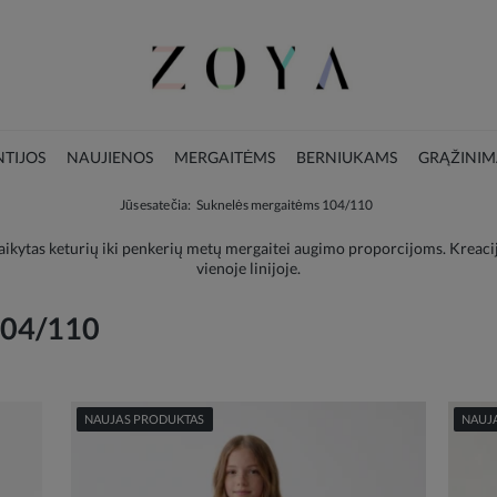
TIJOS
NAUJIENOS
MERGAITĖMS
BERNIUKAMS
GRĄŽINIM
Jūs esate čia:
Suknelės mergaitėms 104/110
LOOKBOOK
KALĖDŲ KOLEKCIJA
ikytas keturių iki penkerių metų mergaitei augimo proporcijoms. Kreacijo
vienoje linijoje.
104/110
NAUJAS PRODUKTAS
NAUJ