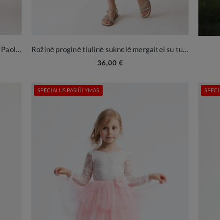
Mėtinė proginė tiulinė suknelė mergaitei Paola su plunksnomis
Rožinė proginė tiulinė suknelė mergaitei su tulpės rankovėmis
36,00 €
SPECIALUS PASIŪLYMAS
SPECI