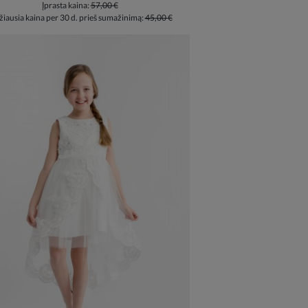
Įprasta kaina:
57,00 €
iausia kaina per 30 d. prieš sumažinimą:
45,00 €