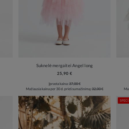
Suknelė mergaitei Angel long
25,90 €
Įprasta kaina:
37,00 €
Mažiausia kaina per 30 d. prieš sumažinimą:
32,00 €
Maž
SPECI