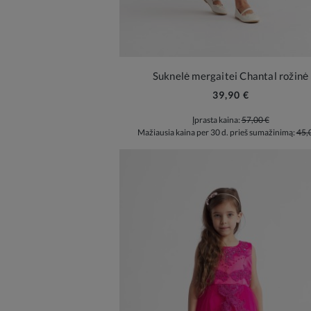
Suknelė mergaitei Chantal rožinė
39,90 €
Įprasta kaina:
57,00 €
Mažiausia kaina per 30 d. prieš sumažinimą:
45,