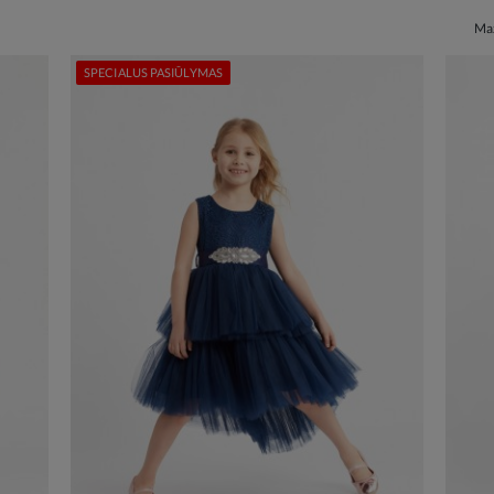
Maž
SPECIALUS PASIŪLYMAS