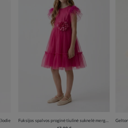
Elodie
Fuksijos spalvos proginė tiulinė suknelė mergaitei su plunksnelėmis Gabi