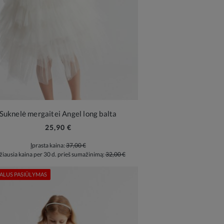
Suknelė mergaitei Angel long balta
25,90 €
Įprasta kaina:
37,00 €
iausia kaina per 30 d. prieš sumažinimą:
32,00 €
ALUS PASIŪLYMAS