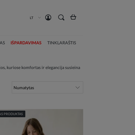
Susikurti paskyrą
Prisijungti
LT
AS
IŠPARDAVIMAS
TINKLARAŠTIS
s, kuriose komfortas ir elegancija susieina
AS PRODUKTAS