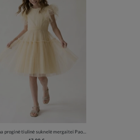
Geltona proginė tiulinė suknelė mergaitei Paola su plunksnelėmis rankovėse