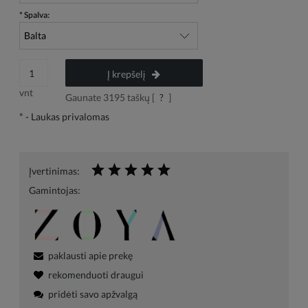
*
Spalva:
Į krepšelį
vnt
Gaunate
3195
taškų [
?
]
*
- Laukas privalomas
Įvertinimas:
Gamintojas:
paklausti apie prekę
rekomenduoti draugui
pridėti savo apžvalgą