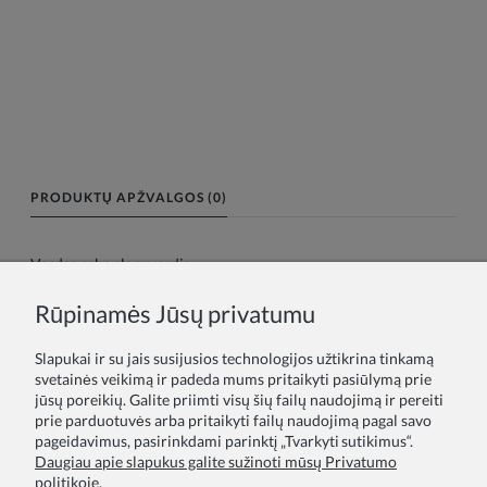
PRODUKTŲ APŽVALGOS (0)
Vardas arba slapyvardis:
Rūpinamės Jūsų privatumu
Tavo atsiliepimas:
Slapukai ir su jais susijusios technologijos užtikrina tinkamą
svetainės veikimą ir padeda mums pritaikyti pasiūlymą prie
jūsų poreikių. Galite priimti visų šių failų naudojimą ir pereiti
prie parduotuvės arba pritaikyti failų naudojimą pagal savo
pageidavimus, pasirinkdami parinktį „Tvarkyti sutikimus“.
Daugiau apie slapukus galite sužinoti mūsų Privatumo
politikoje.
Siųsti