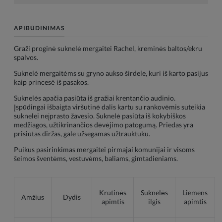
APIBŪDINIMAS
Graži proginė suknelė mergaitei Rachel, kreminės baltos/ekru
spalvos.
Suknelė mergaitėms su gryno aukso širdele, kuri iš karto pasijus
kaip princesė iš pasakos.
Suknelės apačia pasiūta iš gražiai krentančio audinio.
Įspūdingai išbaigta viršutinė dalis kartu su rankovėmis suteikia
suknelei neįprasto žavesio. Suknelė pasiūta iš kokybiškos
medžiagos, užtikrinančios dėvėjimo patogumą. Priedas yra
prisiūtas diržas, gale užsegamas užtrauktuku.
Puikus pasirinkimas mergaitei pirmajai komunijai ir visoms
šeimos šventėms, vestuvėms, baliams, gimtadieniams.
Krūtinės
Suknelės
Liemens
Amžius
Dydis
apimtis
ilgis
apimtis