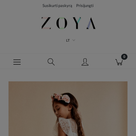
Susikurti paskyrą
Prisijungti
LT