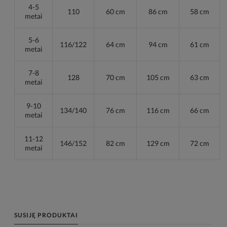
4-5
110
60 cm
86 cm
58 cm
metai
5-6
116/122
64 cm
94 cm
61 cm
metai
7-8
128
70 cm
105 cm
63 cm
metai
9-10
134/140
76 cm
116 cm
66 cm
metai
11-12
146/152
82 cm
129 cm
72 cm
metai
SUSIJĘ PRODUKTAI