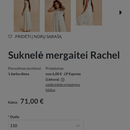
PRIDĖTI Į NORŲ SĄRAŠĄ
Suknelė mergaitei Rachel
Paruošimas siuntimui:
Pristatymas:
1 darbo diena
nuo 6,00 €
- LP Express
(Lietuva)
patikrinkite pristatymo
Į kainą neįskaičiuotos galimos mokėjimo išlaidos
būdus
71,00 €
Kaina:
*
Dydis: