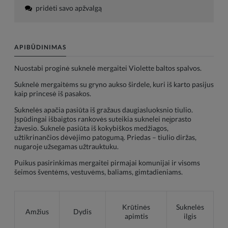
pridėti savo apžvalgą
APIBŪDINIMAS
Nuostabi proginė suknelė mergaitei Violette baltos spalvos.
Suknelė mergaitėms su gryno aukso širdele, kuri iš karto pasijus
kaip princesė iš pasakos.
Suknelės apačia pasiūta iš gražaus daugiasluoksnio tiulio.
Įspūdingai išbaigtos rankovės suteikia suknelei neįprasto
žavesio. Suknelė pasiūta iš kokybiškos medžiagos,
užtikrinančios dėvėjimo patogumą. Priedas – tiulio diržas,
nugaroje užsegamas užtrauktuku.
Puikus pasirinkimas mergaitei pirmajai komunijai ir visoms
šeimos šventėms, vestuvėms, baliams, gimtadieniams.
Krūtinės
Suknelės
Amžius
Dydis
apimtis
ilgis