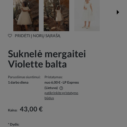
PRIDĖTI Į NORŲ SĄRAŠĄ
Suknelė mergaitei
Violette balta
Paruošimas siuntimui:
Pristatymas:
1 darbo diena
nuo 6,00 €
- LP Express
(Lietuva)
patikrinkite pristatymo
Į kainą neįskaičiuotos galimos mokėjimo išlaidos
būdus
43,00 €
Kaina:
*
Dydis: