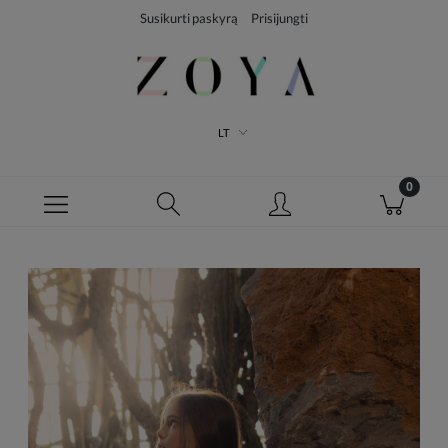
Susikurti paskyrą
Prisijungti
LT