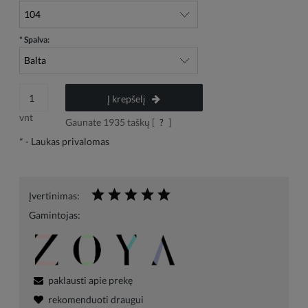
*
Spalva:
Į krepšelį
vnt
Gaunate
1935
taškų [
?
]
*
- Laukas privalomas
Įvertinimas:
Gamintojas:
paklausti apie prekę
rekomenduoti draugui