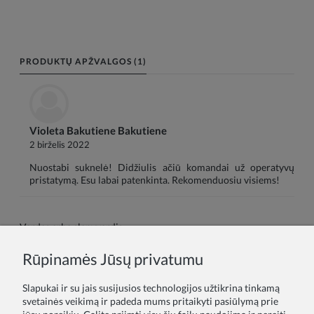
PRODUKTŲ APŽVALGOS (1)
Violeta Bakutiene Bakutiene
2 birželis 2022
Nuostabi suknelė! Didžiulis ačiū komandai už operatyvų
pristatymą. Esu labai patenkinta. Rekomenduosiu visiems!
Vardas arba slapyvardis:
Rūpinamės Jūsų privatumu
Tavo atsiliepimas:
Slapukai ir su jais susijusios technologijos užtikrina tinkamą
svetainės veikimą ir padeda mums pritaikyti pasiūlymą prie