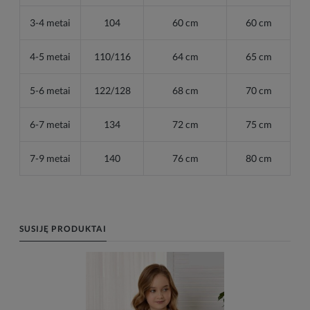
3-4 metai
104
60 cm
60 cm
4-5 metai
110/116
64 cm
65 cm
5-6 metai
122/128
68 cm
70 cm
6-7 metai
134
72 cm
75 cm
7-9 metai
140
76 cm
80 cm
SUSIJĘ PRODUKTAI