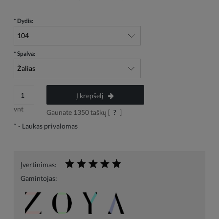
*
Dydis:
*
Spalva:
Į krepšelį
vnt
Gaunate
1350
taškų [
?
]
*
- Laukas privalomas
Įvertinimas:
Gamintojas: