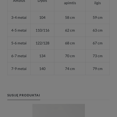
Amžius
Dydis
apimtis
ilgis
3-4 metai
104
58 cm
59 cm
4-5 metai
110/116
62 cm
63 cm
5-6 metai
122/128
68 cm
67 cm
6-7 metai
134
70 cm
73 cm
7-9 metai
140
74 cm
79 cm
SUSIJĘ PRODUKTAI