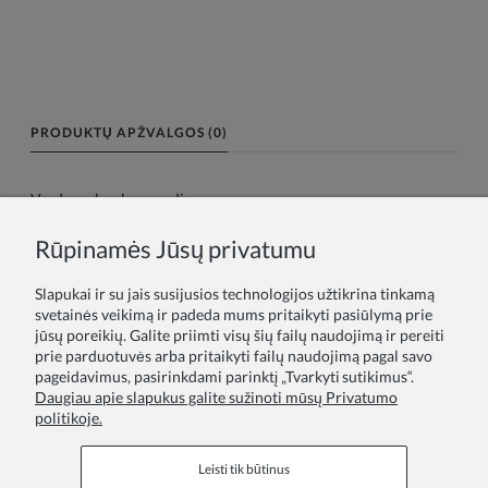
PRODUKTŲ APŽVALGOS (0)
Vardas arba slapyvardis:
Rūpinamės Jūsų privatumu
Tavo atsiliepimas:
Slapukai ir su jais susijusios technologijos užtikrina tinkamą
svetainės veikimą ir padeda mums pritaikyti pasiūlymą prie
jūsų poreikių. Galite priimti visų šių failų naudojimą ir pereiti
prie parduotuvės arba pritaikyti failų naudojimą pagal savo
pageidavimus, pasirinkdami parinktį „Tvarkyti sutikimus“.
Daugiau apie slapukus galite sužinoti mūsų Privatumo
politikoje.
Siųsti
Leisti tik būtinus