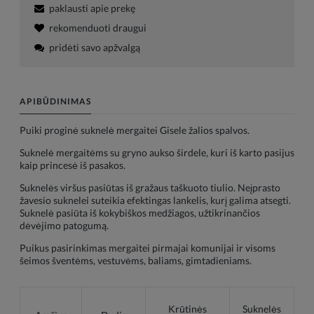
paklausti apie prekę
rekomenduoti draugui
pridėti savo apžvalgą
APIBŪDINIMAS
Puiki proginė suknelė mergaitei Gisele žalios spalvos.
Suknelė mergaitėms su gryno aukso širdele, kuri iš karto pasijus
kaip princesė iš pasakos.
Suknelės viršus pasiūtas iš gražaus taškuoto tiulio. Neįprasto
žavesio suknelei suteikia efektingas lankelis, kurį galima atsegti.
Suknelė pasiūta iš kokybiškos medžiagos, užtikrinančios
dėvėjimo patogumą.
Puikus pasirinkimas mergaitei pirmajai komunijai ir visoms
šeimos šventėms, vestuvėms, baliams, gimtadieniams.
Krūtinės
Suknelės