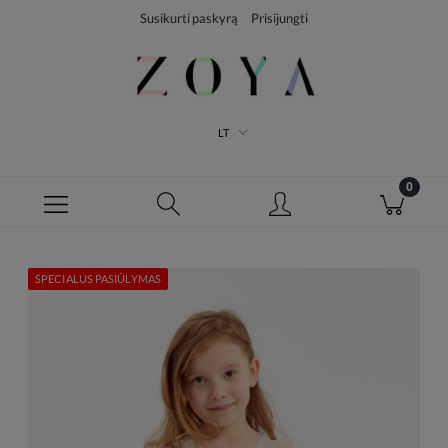
Susikurti paskyrą
Prisijungti
LT
SPECIALUS PASIŪLYMAS