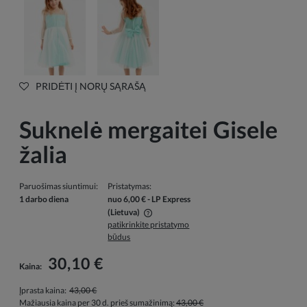
PRIDĖTI Į NORŲ SĄRAŠĄ
Suknelė mergaitei Gisele
žalia
Paruošimas siuntimui:
Pristatymas:
1 darbo diena
nuo 6,00 €
- LP Express
(Lietuva)
patikrinkite pristatymo
Į kainą neįskaičiuotos galimos mokėjimo išlaidos
būdus
30,10 €
Kaina:
Įprasta kaina:
43,00 €
Mažiausia kaina per 30 d. prieš sumažinimą:
43,00 €