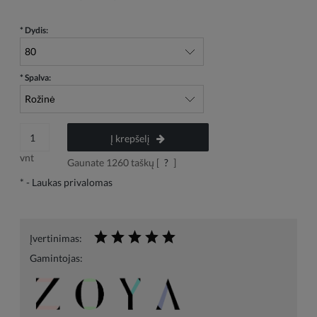
*
Dydis:
*
Spalva:
Į krepšelį
vnt
Gaunate
1260
taškų [
?
]
*
- Laukas privalomas
Įvertinimas:
Gamintojas: