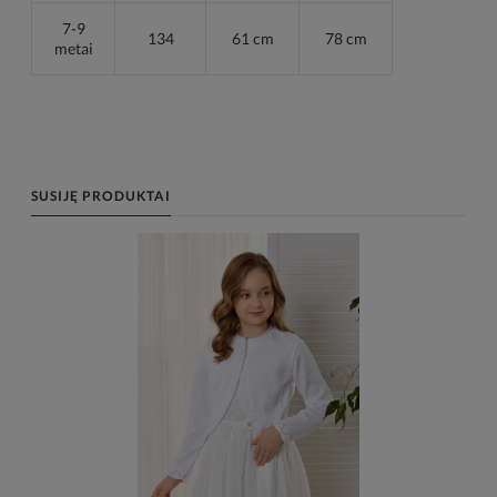
7-9
134
61 cm
78 cm
metai
SUSIJĘ PRODUKTAI