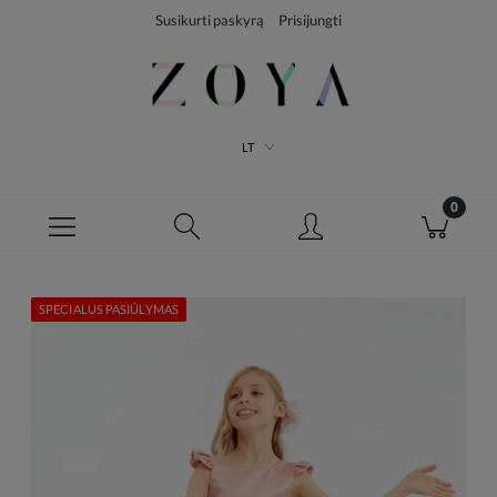
Susikurti paskyrą
Prisijungti
LT
SPECIALUS PASIŪLYMAS