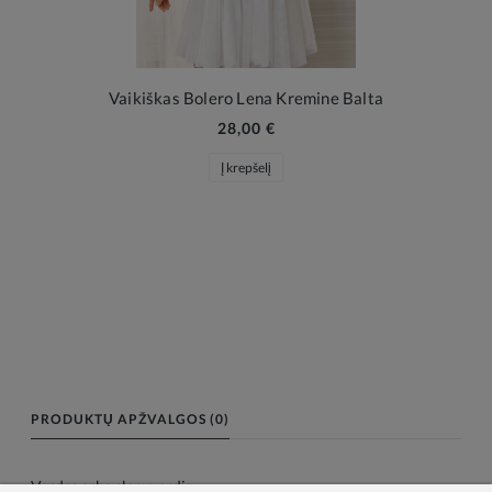
Vaikiškas Bolero Lena Kremine Balta
28,00 €
Į krepšelį
PRODUKTŲ APŽVALGOS (0)
Vardas arba slapyvardis: