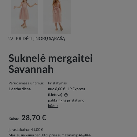
PRIDĖTI Į NORŲ SĄRAŠĄ
Suknelė mergaitei
Savannah
Paruošimas siuntimui:
Pristatymas:
1 darbo diena
nuo 6,00 €
- LP Express
(Lietuva)
patikrinkite pristatymo
Į kainą neįskaičiuotos galimos mokėjimo išlaidos
būdus
28,70 €
Kaina:
Įprasta kaina:
41,00 €
Mažiausia kaina per 30 d. prieš sumažinimą:
41,00 €