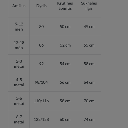
Krūtinės
Suknelės
Amžius
Dydis
apimtis
ilgis
9-12
80
50 cm
49 cm
mėn
12-18
86
52 cm
55 cm
mėn
2-3
92
54 cm
58 cm
metai
4-5
98/104
56 cm
64 cm
metai
5-6
110/116
58 cm
70 cm
metai
6-7
122/128
60 cm
74 cm
metai