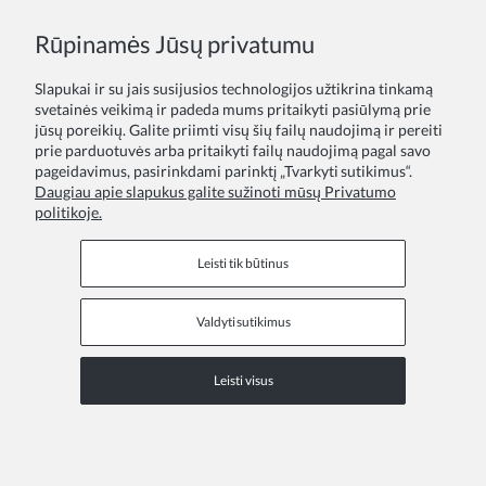
Rūpinamės Jūsų privatumu
Tavo atsiliepimas:
Slapukai ir su jais susijusios technologijos užtikrina tinkamą
svetainės veikimą ir padeda mums pritaikyti pasiūlymą prie
jūsų poreikių. Galite priimti visų šių failų naudojimą ir pereiti
prie parduotuvės arba pritaikyti failų naudojimą pagal savo
pageidavimus, pasirinkdami parinktį „Tvarkyti sutikimus“.
Daugiau apie slapukus galite sužinoti mūsų Privatumo
politikoje.
Siųsti
Leisti tik būtinus
Valdyti sutikimus
Informaciniai puslapiai
Leisti visus
COPYRIGHT © 2026 ZOYA GROUP
Peržiūrėkite visą svetainės versiją