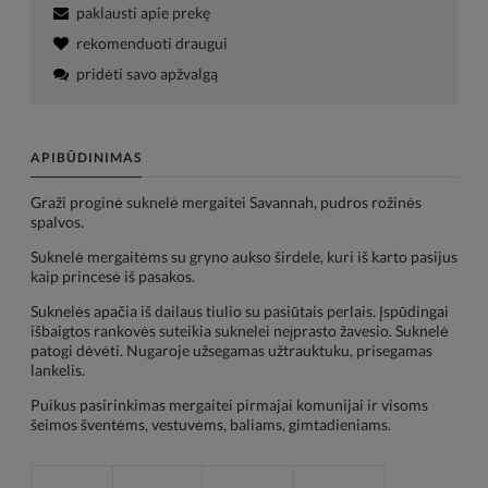
paklausti apie prekę
rekomenduoti draugui
pridėti savo apžvalgą
APIBŪDINIMAS
Graži proginė suknelė mergaitei Savannah, pudros rožinės
spalvos.
Suknelė mergaitėms su gryno aukso širdele, kuri iš karto pasijus
kaip princesė iš pasakos.
Suknelės apačia iš dailaus tiulio su pasiūtais perlais. Įspūdingai
išbaigtos rankovės suteikia suknelei neįprasto žavesio. Suknelė
patogi dėvėti. Nugaroje užsegamas užtrauktuku, prisegamas
lankelis.
Puikus pasirinkimas mergaitei pirmajai komunijai ir visoms
šeimos šventėms, vestuvėms, baliams, gimtadieniams.