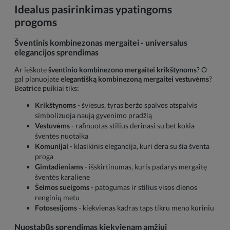
Idealus pasirinkimas ypatingoms
progoms
Šventinis kombinezonas mergaitei - universalus
elegancijos sprendimas
Ar ieškote
šventinio kombinezono mergaitei krikštynoms
? O
gal planuojate
elegantišką kombinezoną mergaitei vestuvėms
?
Beatrice puikiai tiks:
Krikštynoms
- šviesus, tyras beržo spalvos atspalvis
simbolizuoja naują gyvenimo pradžią
Vestuvėms
- rafinuotas stilius derinasi su bet kokia
šventės nuotaika
Komunijai
- klasikinis elegancija, kuri dera su šia šventa
proga
Gimtadieniams
- išskirtinumas, kuris padarys mergaitę
šventės karaliene
Šeimos sueigoms
- patogumas ir stilius visos dienos
renginių metu
Fotosesijoms
- kiekvienas kadras taps tikru meno kūriniu
Nuostabūs sprendimas kiekvienam amžiui