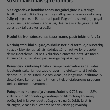
su šiuolaikiniais sprendimais
Šis
elegantiškas kombinezonas mergaitei
gimė iš aistringo
troškimo sukurti kažką ypatingą - rūbą, kuris paveiks kiekvieną
žvilgsnį ir paliks neišdildomą įspūdį. Pagamintas Lenkijoje pagal
aukščiausius kokybės standartus, Beatrice yra daugiau nei tik
apranga - tai pasakos pradžia.
Kodėl šis kombinezonas tapo mamų pasirinkimu Nr. 1?
Nėrinių stebuklai nugaroje
Subtilūs nėriniai formuoja nuostabų
vaizdą - kiekvienas raštais išpintas gėlių motyvs byloja apie
dėmesį detalėms. Tai ne tik dizaino elementas, bet tikra meno
kūrinio dalis, kuri daro jūsų mažąją nepakartojamą.
Romantiški rankovių klostės
Trumpi rankovėliai su delikatūs
klostėmis sukuria nuostabų draperinių efektą - tarsi švelnūs
debesėliai, kurie suteikia visos kreacijos lengvumo ir šilumos. Ši
detalė daro kombinezoną tinkamą tiek oficialesnėms progoms,
tiek kasdienėms šventėms.
Patogumas ir elegancija viename
Sudėtis iš 72% nailon, 22%
viskozės ir 3% spandex garantuoja ne tik malonų liečiamąjį
pojūtį, bet ir laisvę judėti. Jūsų dukra galės šokti, žaisti ir
džiaugtis, visada išlaikydama nepriekaištingą išvaizdą.