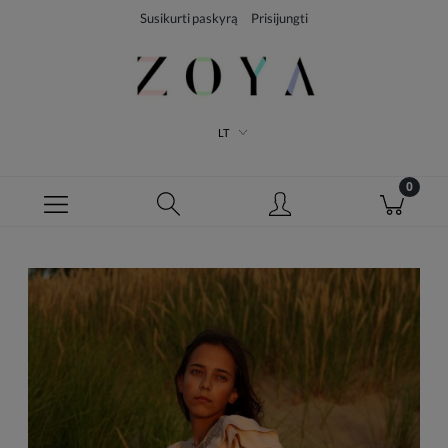
Susikurti paskyrą
Prisijungti
LT