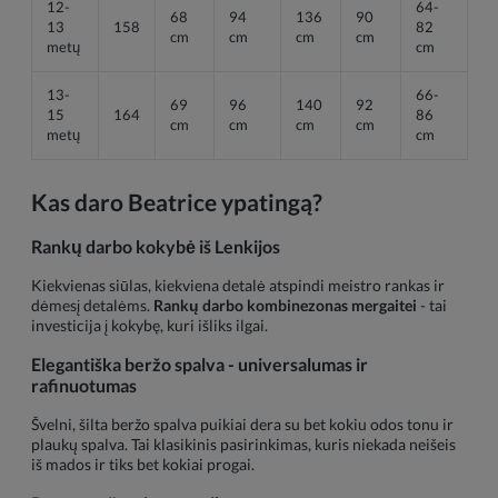
12-
64-
68 
94 
136 
90 
13 
158
82 
cm
cm
cm
cm
metų
cm
13-
66-
69 
96 
140 
92 
15 
164
86 
cm
cm
cm
cm
metų
cm
Kas daro Beatrice ypatingą?
Rankų darbo kokybė iš Lenkijos
Kiekvienas siūlas, kiekviena detalė atspindi meistro rankas ir
dėmesį detalėms.
Rankų darbo kombinezonas mergaitei
- tai
investicija į kokybę, kuri išliks ilgai.
Elegantiška beržo spalva - universalumas ir
rafinuotumas
Švelni, šilta beržo spalva puikiai dera su bet kokiu odos tonu ir
plaukų spalva. Tai klasikinis pasirinkimas, kuris niekada neišeis
iš mados ir tiks bet kokiai progai.