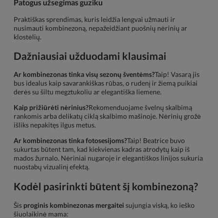
Patogus užsegimas guziku
Praktiškas sprendimas, kuris leidžia lengvai užmauti ir
nusimauti kombinezoną, nepažeidžiant puošnių nėrinių ar
klostėlių.
Dažniausiai užduodami klausimai
Ar kombinezonas tinka visų sezonų šventėms?
Taip! Vasarą jis
bus idealus kaip savarankiškas rūbas, o rudenį ir žiemą puikiai
derės su šiltu megztukoliu ar elegantiška liemene.
Kaip prižiūrėti nėrinius?
Rekomenduojame švelnų skalbimą
rankomis arba delikatų ciklą skalbimo mašinoje. Nėrinių grožė
išliks nepakitęs ilgus metus.
Ar kombinezonas tinka fotosesijoms?
Taip! Beatrice buvo
sukurtas būtent tam, kad kiekvienas kadras atrodytų kaip iš
mados žurnalo. Nėriniai nugaroje ir elegantiškos linijos sukuria
nuostabų vizualinį efektą.
Kodėl pasirinkti būtent šį kombinezoną?
Šis
proginis kombinezonas mergaitei
sujungia viską, ko ieško
šiuolaikinė mama: