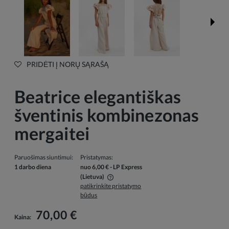
PRIDĖTI Į NORŲ SĄRAŠĄ
Beatrice elegantiškas
šventinis kombinezonas
mergaitei
Paruošimas siuntimui:
Pristatymas:
1 darbo diena
nuo 6,00 €
- LP Express
(Lietuva)
patikrinkite pristatymo
Į kainą neįskaičiuotos galimos mokėjimo išlaidos
būdus
70,00 €
Kaina: