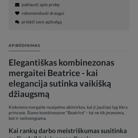
paklausti apie prekę
rekomenduoti draugui
pridėti savo apžvalgą
APIBŪDINIMAS
Elegantiškas kombinezonas
mergaitei Beatrice - kai
elegancija sutinka vaikišką
džiaugsmą
Kiekviena mergaitė nusipelno akimirkos, kai ji jaučiasi lyg tikra
princesė. Šiame kombinezone "Beatrice" - tai ne tik įmanoma,
bet ir neišvengiama.
Kai rankų darbo meistriškumas susitinka