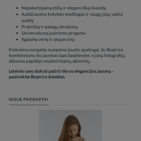
Nepakartojamą stilių ir elegancišką išvaizdą
Aukščiausios kokybės medžiagas ir saugų jūsų vaikui
sudėtį
Praktišką ir patogų dėvėjimą
Universalumą įvairioms progoms
Ilgalaikę vertę ir atsparumą
Kiekviena mergaitė nusipelno jaustis ypatingai. Su Beatrice
kombinezonu šis jausmas taps kasdienybe, o jūsų fotografijų
albumas papildys neužmirštamų akimirkų.
Leiskite savo dukrai patirti tikros elegancijos jausmą -
pasirinkite Beatrice šiandien.
SUSIJĘ PRODUKTAI