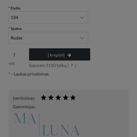
*
Dydis:
*
Spalva:
Į krepšelį
vnt
Gaunate
3150
taškų [
?
]
*
- Laukas privalomas
Įvertinimas:
Gamintojas: