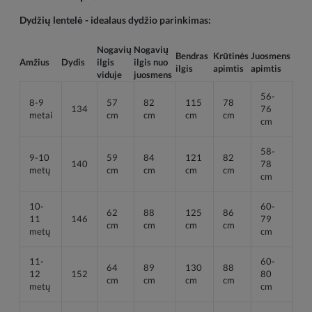
Dydžių lentelė - idealaus dydžio parinkimas:
Nogavių 
Nogavių 
Bendras 
Krūtinės 
Juosmens 
Amžius
Dydis
ilgis 
ilgis nuo 
ilgis
apimtis
apimtis
viduje
juosmens
56-
8-9 
57 
82 
115 
78 
134
76 
metai
cm
cm
cm
cm
cm
58-
9-10 
59 
84 
121 
82 
140
78 
metų
cm
cm
cm
cm
cm
10-
60-
62 
88 
125 
86 
11 
146
79 
cm
cm
cm
cm
metų
cm
11-
60-
64 
89 
130 
88 
12 
152
80 
cm
cm
cm
cm
metų
cm