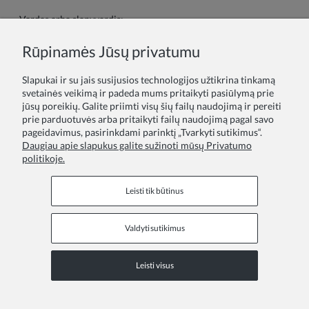
Vardas arba slapyvardis:
Rūpinamės Jūsų privatumu
Tavo atsiliepimas:
Slapukai ir su jais susijusios technologijos užtikrina tinkamą
svetainės veikimą ir padeda mums pritaikyti pasiūlymą prie
jūsų poreikių. Galite priimti visų šių failų naudojimą ir pereiti
prie parduotuvės arba pritaikyti failų naudojimą pagal savo
pageidavimus, pasirinkdami parinktį „Tvarkyti sutikimus“.
Daugiau apie slapukus galite sužinoti mūsų Privatumo
politikoje.
Siųsti
Leisti tik būtinus
Valdyti sutikimus
Informaciniai puslapiai
Leisti visus
COPYRIGHT © 2026 ZOYA GROUP