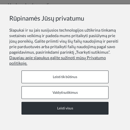
Vardas arba slapyvardis:
Rūpinamės Jūsų privatumu
Tavo atsiliepimas:
Slapukai ir su jais susijusios technologijos užtikrina tinkamą
svetainės veikimą ir padeda mums pritaikyti pasiūlymą prie
jūsų poreikių. Galite priimti visų šių failų naudojimą ir pereiti
prie parduotuvės arba pritaikyti failų naudojimą pagal savo
pageidavimus, pasirinkdami parinktį „Tvarkyti sutikimus“.
Daugiau apie slapukus galite sužinoti mūsų Privatumo
politikoje.
Siųsti
Leisti tik būtinus
Valdyti sutikimus
Informaciniai puslapiai
Leisti visus
COPYRIGHT © 2026 ZOYA GROUP
Peržiūrėkite visą svetainės versiją