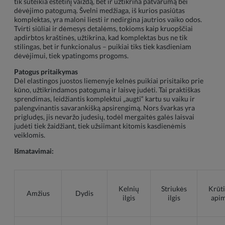
tik suteikia estetinį vaizdą, bet ir užtikrina patvarumą bei
dėvėjimo patogumą. Švelni medžiaga, iš kurios pasiūtas
komplektas, yra maloni liesti ir nedirgina jautrios vaiko odos.
Tvirti siūliai ir dėmesys detalėms, tokioms kaip kruopščiai
apdirbtos kraštinės, užtikrina, kad komplektas bus ne tik
stilingas, bet ir funkcionalus – puikiai tiks tiek kasdieniam
dėvėjimui, tiek ypatingoms progoms.
Patogus pritaikymas
Dėl elastingos juostos liemenyje kelnės puikiai prisitaiko prie
kūno, užtikrindamos patogumą ir laisvę judėti. Tai praktiškas
sprendimas, leidžiantis komplektui „augti“ kartu su vaiku ir
palengvinantis savarankišką apsirengimą. Nors švarkas yra
prigludęs, jis nevaržo judesių, todėl mergaitės galės laisvai
judėti tiek žaidžiant, tiek užsiimant kitomis kasdienėmis
veiklomis.
Išmatavimai:
Kelnių
Striukės
Krūt
Amžius
Dydis
ilgis
ilgis
apim