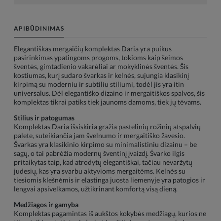
APIBŪDINIMAS
Elegantiškas mergaičių komplektas Daria yra puikus
pasirinkimas ypatingoms progoms, tokioms kaip šeimos
šventės, gimtadienio vakarėliai ar mokyklinės šventės. Šis
kostiumas, kurį sudaro švarkas ir kelnės, sujungia klasikinį
kirpimą su moderniu ir subtiliu stiliumi, todėl jis yra itin
universalus. Dėl elegantiško dizaino ir mergaitiškos spalvos, šis
komplektas tikrai patiks tiek jaunoms damoms, tiek jų tėvams.
Stilius ir patogumas
Komplektas Daria išsiskiria gražia pastelinių rožinių atspalvių
palete, suteikiančia jam švelnumo ir mergaitiško žavesio.
Švarkas yra klasikinio kirpimo su minimalistiniu dizainu – be
sagų, o tai pabrėžia modernų šventinį įvaizdį. Švarko ilgis
pritaikytas taip, kad atrodytų elegantiškai, tačiau nevaržytų
judesių, kas yra svarbu aktyvioms mergaitėms. Kelnės su
tiesiomis klešnėmis ir elastinga juosta liemenyje yra patogios ir
lengvai apsivelkamos, užtikrinant komfortą visą dieną.
Medžiagos ir gamyba
Komplektas pagamintas iš aukštos kokybės medžiagų, kurios ne