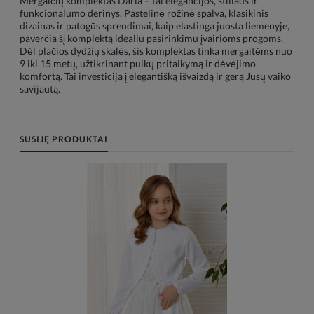
Mergaičių komplektas Daria – tai elegancijos, stiliaus ir
funkcionalumo derinys. Pastelinė rožinė spalva, klasikinis
dizainas ir patogūs sprendimai, kaip elastinga juosta liemenyje,
paverčia šį komplektą idealiu pasirinkimu įvairioms progoms.
Dėl plačios dydžių skalės, šis komplektas tinka mergaitėms nuo
9 iki 15 metų, užtikrinant puikų pritaikymą ir dėvėjimo
komfortą. Tai investicija į elegantišką išvaizdą ir gerą Jūsų vaiko
savijautą.
SUSIJĘ PRODUKTAI