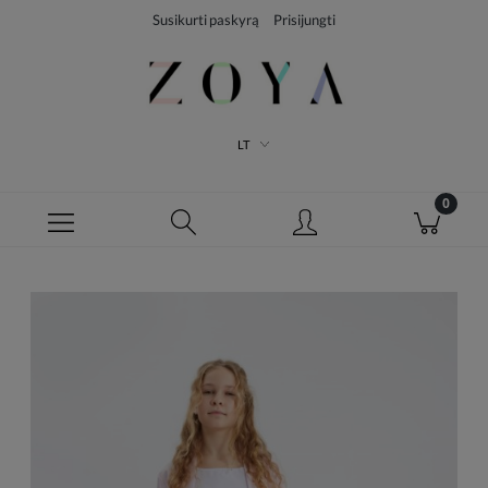
Susikurti paskyrą
Prisijungti
LT