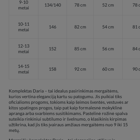
9-10
134/140
78 cm
52 cm
78 
metai
10-11
146
82 cm
54 cm
81 
metai
12-13
152
85 cm
56 cm
84 
metai
14-15
158
92 cm
60 cm
90 
metai
Komplektas Daria – tai idealus pasirinkimas mergaitėms,
kurios vertina eleganciją kartu su patogumu. Jis puikiai tiks
oficialioms progoms, tokioms kaip šeimos šventės, vestuvės ar
kitos ypatingos progos, taip pat kaip formalesnė mokyklinė
apranga arba svarbiems susitikimams. Pastelinė rožinė spalva
suteikia rinkiniui subtilumo ir švelnumo, o klasikinis kirpimas
užtikrina, kad jis tiks įvairaus amžiaus mergaitėms nuo 9 iki 15
metų.