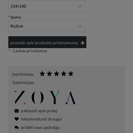
*
Spalva:
pranešti apie produkto prieinamumą
*
- Laukas privalomas
Įvertinimas:
Gamintojas:
paklausti apie prekę
rekomenduoti draugui
pridėti savo apžvalgą