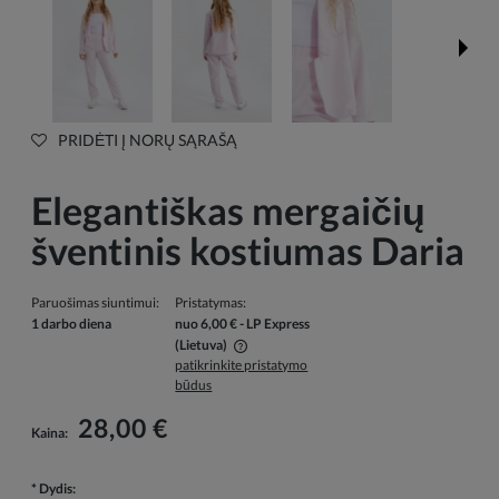
PRIDĖTI Į NORŲ SĄRAŠĄ
Elegantiškas mergaičių
šventinis kostiumas Daria
Paruošimas siuntimui:
Pristatymas:
1 darbo diena
nuo 6,00 €
- LP Express
(Lietuva)
patikrinkite pristatymo
Į kainą neįskaičiuotos galimos mokėjimo išlaidos
būdus
28,00 €
Kaina:
*
Dydis: