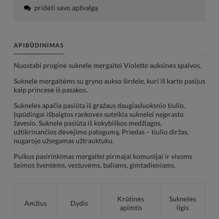
pridėti savo apžvalgą
APIBŪDINIMAS
Nuostabi proginė suknelė mergaitei Violette auksinės spalvos.
Suknelė mergaitėms su gryno aukso širdele, kuri iš karto pasijus
kaip princesė iš pasakos.
Suknelės apačia pasiūta iš gražaus daugiasluoksnio tiulio.
Įspūdingai išbaigtos rankovės suteikia suknelei neįprasto
žavesio. Suknelė pasiūta iš kokybiškos medžiagos,
užtikrinančios dėvėjimo patogumą. Priedas – tiulio diržas,
nugaroje užsegamas užtrauktuku.
Puikus pasirinkimas mergaitei pirmajai komunijai ir visoms
šeimos šventėms, vestuvėms, baliams, gimtadieniams.
Krūtinės
Suknelės
Amžius
Dydis
apimtis
ilgis