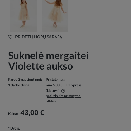
PRIDĖTI Į NORŲ SĄRAŠĄ
Suknelė mergaitei
Violette aukso
Paruošimas siuntimui:
Pristatymas:
1 darbo diena
nuo 6,00 €
- LP Express
(Lietuva)
patikrinkite pristatymo
Į kainą neįskaičiuotos galimos mokėjimo išlaidos
būdus
43,00 €
Kaina:
*
Dydis: