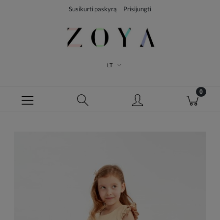
Susikurti paskyrą
Prisijungti
LT