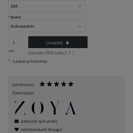
*
Spalva:
Į krepšelį
vnt
Gaunate
1935
taškų [
?
]
*
- Laukas privalomas
Įvertinimas:
Gamintojas:
paklausti apie prekę
rekomenduoti draugui