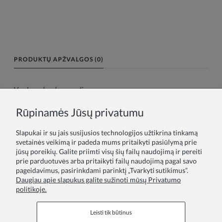
PRODUKTŲ APŽVALGOS (0)
Vardas arba slapyvardis:
Rūpinamės Jūsų privatumu
Tavo atsiliepimas:
Slapukai ir su jais susijusios technologijos užtikrina tinkamą
svetainės veikimą ir padeda mums pritaikyti pasiūlymą prie
jūsų poreikių. Galite priimti visų šių failų naudojimą ir pereiti
prie parduotuvės arba pritaikyti failų naudojimą pagal savo
pageidavimus, pasirinkdami parinktį „Tvarkyti sutikimus“.
Daugiau apie slapukus galite sužinoti mūsų Privatumo
politikoje.
Siųsti
Leisti tik būtinus