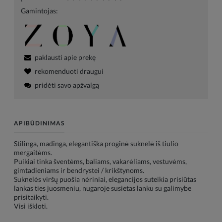
Gamintojas:
paklausti apie prekę
rekomenduoti draugui
pridėti savo apžvalgą
APIBŪDINIMAS
Stilinga, madinga, elegantiška proginė suknelė iš tiulio
mergaitėms.
Puikiai tinka šventėms, baliams, vakarėliams, vestuvėms,
gimtadieniams ir bendrystei / krikštynoms.
Suknelės viršų puošia nėriniai, elegancijos suteikia prisiūtas
lankas ties juosmeniu, nugaroje susietas lanku su galimybe
prisitaikyti.
Visi iškloti.