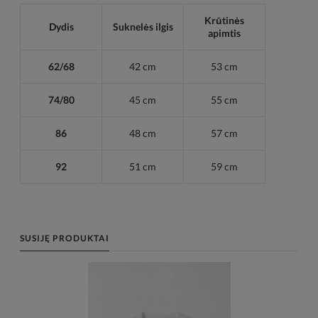
Krūtinės
Dydis
Suknelės ilgis
apimtis
62/68
42 cm
53
cm
74/80
45
cm
55
cm
86
48
cm
57
cm
92
51
cm
59
cm
SUSIJĘ PRODUKTAI