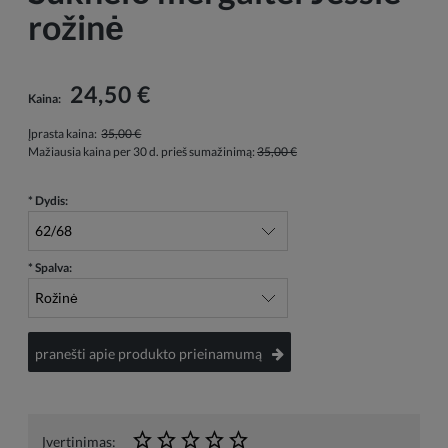
rožinė
24,50 €
Kaina:
Įprasta kaina:
35,00 €
Mažiausia kaina per 30 d. prieš sumažinimą:
35,00 €
*
Dydis:
*
Spalva:
pranešti apie produkto prieinamumą
Įvertinimas: