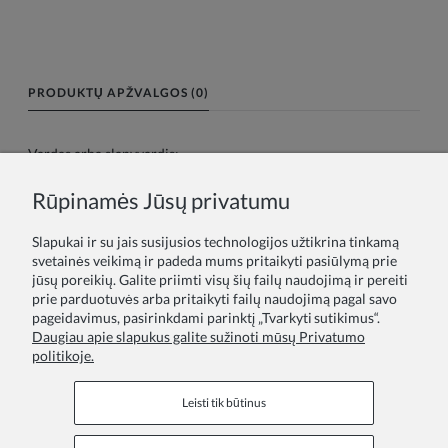
PRODUKTŲ APŽVALGOS (0)
Vardas arba slapyvardis:
Rūpinamės Jūsų privatumu
Tavo atsiliepimas:
Slapukai ir su jais susijusios technologijos užtikrina tinkamą
svetainės veikimą ir padeda mums pritaikyti pasiūlymą prie
jūsų poreikių. Galite priimti visų šių failų naudojimą ir pereiti
prie parduotuvės arba pritaikyti failų naudojimą pagal savo
pageidavimus, pasirinkdami parinktį „Tvarkyti sutikimus“.
Daugiau apie slapukus galite sužinoti mūsų Privatumo
politikoje.
Siųsti
Leisti tik būtinus