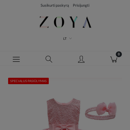
Susikurti paskyrą
Prisijungti
LT
SPECIALUS PASIŪLYMAS