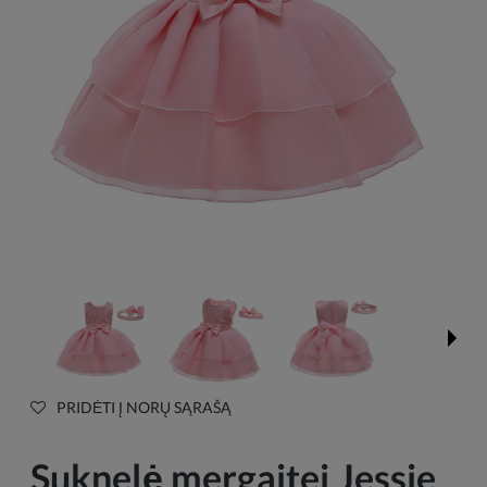
PRIDĖTI Į NORŲ SĄRAŠĄ
Suknelė mergaitei Jessie