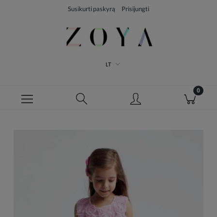
Susikurti paskyrą
Prisijungti
LT