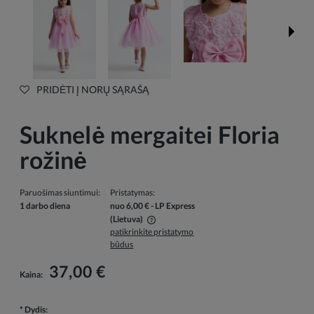
PRIDĖTI Į NORŲ SĄRAŠĄ
Suknelė mergaitei Floria
rožinė
Paruošimas siuntimui:
Pristatymas:
1 darbo diena
nuo 6,00 €
- LP Express
(Lietuva)
patikrinkite pristatymo
Į kainą neįskaičiuotos galimos mokėjimo išlaidos
būdus
37,00 €
Kaina:
*
Dydis: