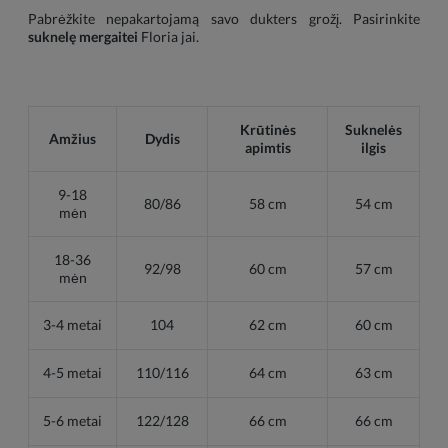
Pabrėžkite nepakartojamą savo dukters grožį. Pasirinkite
suknelę mergaitei
Floria jai.
Krūtinės
Suknelės
Amžius
Dydis
apimtis
ilgis
9-18
80/86
58 cm
54 cm
mėn
18-36
92/98
60 cm
57 cm
mėn
3-4 metai
104
62 cm
60 cm
4-5 metai
110/116
64 cm
63 cm
5-6 metai
122/128
66 cm
66 cm