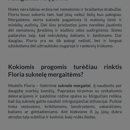
Nieko nėra labiau erzina nei nemalonūs ir braižantys drabužiai.
Floria buvo sukurta tam, kad jūsų vaikui būtų kuo patogiau.
Mergaitėms skirta suknelė pagaminta iš malonių liesti ir
minkštų audinių. Dėl šios priežasties jums nereikės jaudintis
dėl nemalonių įbrėžimų ir kūdikio odos sudirginimo. Siūlės
padarytos taip, kad netrukdytų šokiams ir žaidimams. Dar
daugiau, Floria yra ne tik patogi nešioti, bet ir lengvai
užsidedama dėl užtrauktuko nugaroje ir rankovių trūkumo.
Kokiomis progomis turėčiau rinktis
Floria suknelę mergaitėms?
Modelis Floria – išskirtinė
suknelė mergaitei
. Jį naudosite per
daugybę svarbių švenčių. Paprastas kirpimas su unikaliomis
dekoracijomis ir pasteline rožine spalva su blizgučiais reiškia,
kad šią suknelę galite naudoti intriguojančiai stilizacijai. Puikiai
tinka vestuvėms, krikštynoms, bendrystėms, vakarėliams,
baliams ar gimtadieniams. Ant kiekvieno iš jų jūsų dukra
atrodys taip subtiliai ir švelniai, kaip rožės žiedas.