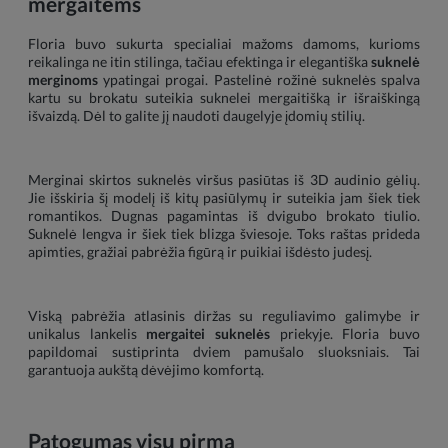
mergaitėms
Floria buvo sukurta specialiai mažoms damoms, kurioms
reikalinga ne itin stilinga, tačiau efektinga ir elegantiška
suknelė
merginoms
ypatingai progai. Pastelinė rožinė suknelės spalva
kartu su brokatu suteikia suknelei mergaitišką ir išraiškingą
išvaizdą. Dėl to galite jį naudoti daugelyje įdomių stilių.
Merginai skirtos suknelės viršus pasiūtas iš 3D audinio gėlių.
Jie išskiria šį modelį iš kitų pasiūlymų ir suteikia jam šiek tiek
romantikos. Dugnas pagamintas iš dvigubo brokato tiulio.
Suknelė lengva ir šiek tiek blizga šviesoje. Toks raštas prideda
apimties, gražiai pabrėžia figūrą ir puikiai išdėsto judesį.
Viską pabrėžia atlasinis diržas su reguliavimo galimybe ir
unikalus lankelis
mergaitei suknelės
priekyje. Floria buvo
papildomai sustiprinta dviem pamušalo sluoksniais. Tai
garantuoja aukštą dėvėjimo komfortą.
Patogumas visų pirma