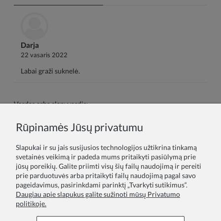
Darja
22 vasaris 2022
Labai graži suknelė.
Vardas arba slapyvardis:
Rūpinamės Jūsų privatumu
Tavo atsiliepimas:
Slapukai ir su jais susijusios technologijos užtikrina tinkamą
svetainės veikimą ir padeda mums pritaikyti pasiūlymą prie
jūsų poreikių. Galite priimti visų šių failų naudojimą ir pereiti
prie parduotuvės arba pritaikyti failų naudojimą pagal savo
pageidavimus, pasirinkdami parinktį „Tvarkyti sutikimus“.
Daugiau apie slapukus galite sužinoti mūsų Privatumo
politikoje.
Siųsti