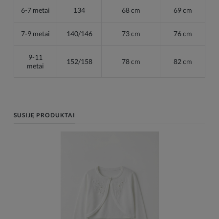
6-7 metai
134
68 cm
69 cm
7-9 metai
140/146
73 cm
76 cm
9-11
152/158
78 cm
82 cm
metai
SUSIJĘ PRODUKTAI