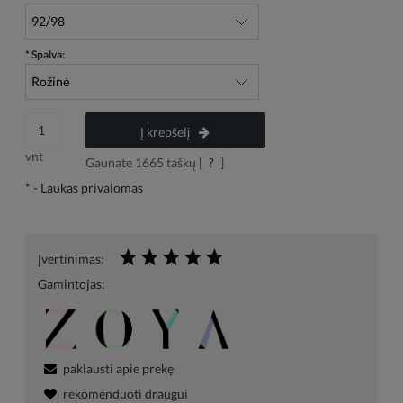
*
Spalva:
Į krepšelį
vnt
Gaunate
1665
taškų [
?
]
*
- Laukas privalomas
Įvertinimas:
Gamintojas:
paklausti apie prekę
rekomenduoti draugui