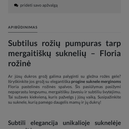
pridėti savo apžvalgą
APIBŪDINIMAS
Subtilus rožių pumpuras tarp
mergaitiškų suknelių – Floria
rožinė
Ar jūsų dukros grožį galima palyginti su gležna rožės gėle?
Išryškinkite jos grožį su elegantiška
progine suknele merginoms
Floria pastelinės rožinės spalvos. Šis pasiūlymas pasižymi
nepaprastu lengvumu, mergaitišku žavesiu ir subtiliu švytėjimu.
Tai sužavės kiekvieną, kuris pažvelgs į jūsų vaiką. Susipažinkite
su suknele, kurią pamėgo daugelis mamų ir jų dukrų!
Subtili elegancija unikalioje suknelėje