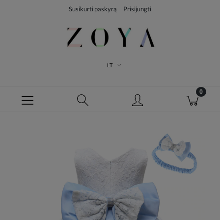
Susikurti paskyrą
Prisijungti
LT