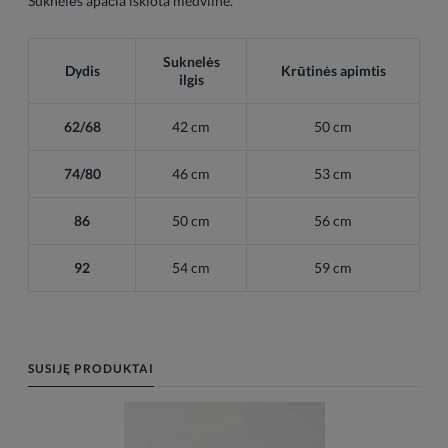
Suknelės apačia išklota medvilne.
Suknelės
Dydis
Krūtinės apimtis
ilgis
62/68
42 cm
50
cm
74/80
46
cm
53
cm
86
50
cm
56
cm
92
54
cm
59
cm
SUSIJĘ PRODUKTAI