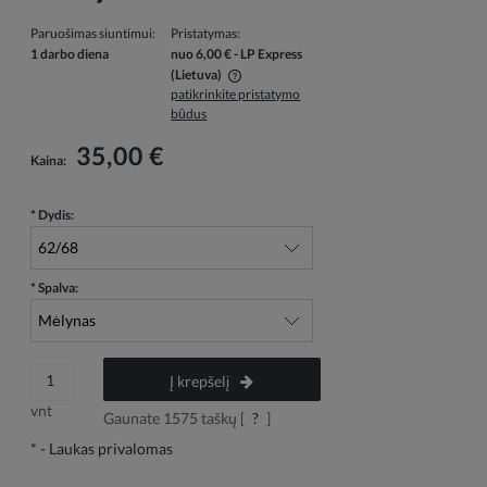
Paruošimas siuntimui:
Pristatymas:
1 darbo diena
nuo 6,00 €
- LP Express
(Lietuva)
patikrinkite pristatymo
Į kainą neįskaičiuotos galimos mokėjimo išlaidos
būdus
35,00 €
Kaina:
*
Dydis:
*
Spalva:
Į krepšelį
vnt
Gaunate
1575
taškų [
?
]
*
- Laukas privalomas