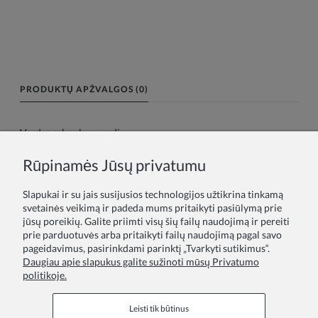
PRODUKTŲ APŽVALGOS (0)
Vardas arba slapyvardis:
Rūpinamės Jūsų privatumu
Tavo atsiliepimas:
Slapukai ir su jais susijusios technologijos užtikrina tinkamą
svetainės veikimą ir padeda mums pritaikyti pasiūlymą prie
jūsų poreikių. Galite priimti visų šių failų naudojimą ir pereiti
prie parduotuvės arba pritaikyti failų naudojimą pagal savo
pageidavimus, pasirinkdami parinktį „Tvarkyti sutikimus“.
Daugiau apie slapukus galite sužinoti mūsų Privatumo
politikoje.
Siųsti
Leisti tik būtinus