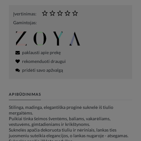
Įvertinimas:
Gamintojas:
paklausti apie prekę
rekomenduoti draugui
pridėti savo apžvalgą
APIBŪDINIMAS
Stilinga, madinga, elegantiška proginė suknelė iš tiulio
mergaitėms.
Puikiai tinka šeimos šventėms, baliams, vakarėliams,
vestuvėms, gimtadieniams ir krikštynoms.
Suknelės apačia dekoruota tiuliu ir nėriniais, lankas ties
juosmeniu suteikia elegancijos, o lankas nugaroje - atsegamas.