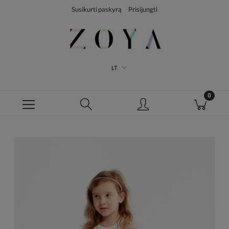
Susikurti paskyrą
Prisijungti
LT