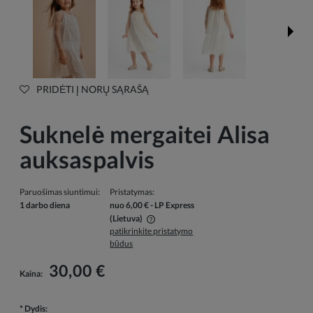
PRIDĖTI Į NORŲ SĄRAŠĄ
Suknelė mergaitei Alisa
auksaspalvis
Paruošimas siuntimui:
Pristatymas:
1 darbo diena
nuo 6,00 €
- LP Express
(Lietuva)
patikrinkite pristatymo
Į kainą neįskaičiuotos galimos mokėjimo išlaidos
būdus
30,00 €
Kaina:
*
Dydis: