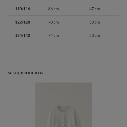
110/116
66 cm
47 cm
122/128
70 cm
50 cm
134/140
74 cm
53 cm
SUSIJĘ PRODUKTAI