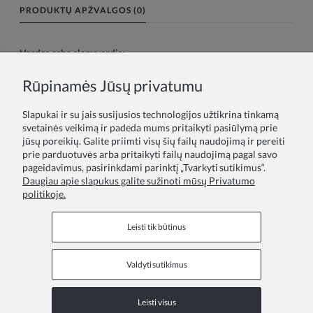
PRODUKTŲ APŽVALGOS (0)
Vardas arba slapyvardis:
Rūpinamės Jūsų privatumu
Tavo atsiliepimas:
Slapukai ir su jais susijusios technologijos užtikrina tinkamą
svetainės veikimą ir padeda mums pritaikyti pasiūlymą prie
jūsų poreikių. Galite priimti visų šių failų naudojimą ir pereiti
prie parduotuvės arba pritaikyti failų naudojimą pagal savo
pageidavimus, pasirinkdami parinktį „Tvarkyti sutikimus“.
Daugiau apie slapukus galite sužinoti mūsų Privatumo
politikoje.
Siųsti
Leisti tik būtinus
Valdyti sutikimus
Informaciniai puslapiai
Leisti visus