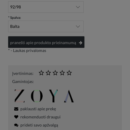
*
Spalva:
pranešti apie produkto prieinamumą
*
- Laukas privalomas
Įvertinimas:
Gamintojas:
paklausti apie prekę
rekomenduoti draugui
pridėti savo apžvalgą