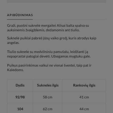
APIBŪDINIMAS
Graži, puošni suknelė mergaitei Alisai balta spalva su
auksinėmis žvaigždėmis, dedamomis ant tiulio.
Suknelė puikiai pabrėš jūsų vaiko grožį, kuris atrodys kaip
angelas.
Tiulio suknelė su medvilniniu pamušalu, leidžianti ją
nepaprastai patogiai dėvėti. Užsegamas mygtuku gale.
Puikus pasirinkimas vaikui ne vienai šventei, taip pat ir
Kalėdoms.
Dydis
Suknelės ilgis
Rankovių ilgis
92/98
58 cm
41 cm
104
62 cm
44 cm