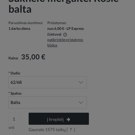
balta
Paruošimas siuntimui:
Pristatymas:
1 darbo diena
nuo 6,00 €
- LP Express
(Lietuva)
patikrinkite pristatymo
Į kainą neįskaičiuotos galimos mokėjimo išlaidos
būdus
35,00 €
Kaina:
*
Dydis:
*
Spalva:
Į krepšelį
vnt
Gaunate
1575
taškų [
?
]