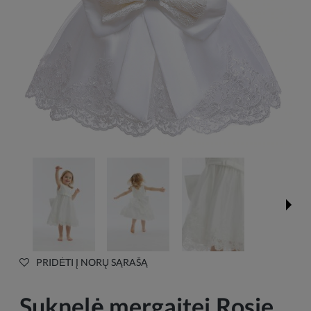
PRIDĖTI Į NORŲ SĄRAŠĄ
Suknelė mergaitei Rosie