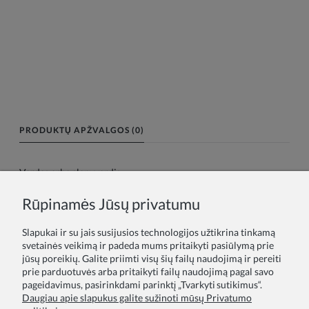
PRODUKTŲ APŽVALGOS (0)
Vardas arba slapyvardis:
Rūpinamės Jūsų privatumu
Tavo atsiliepimas:
Slapukai ir su jais susijusios technologijos užtikrina tinkamą
svetainės veikimą ir padeda mums pritaikyti pasiūlymą prie
jūsų poreikių. Galite priimti visų šių failų naudojimą ir pereiti
prie parduotuvės arba pritaikyti failų naudojimą pagal savo
pageidavimus, pasirinkdami parinktį „Tvarkyti sutikimus“.
Daugiau apie slapukus galite sužinoti mūsų Privatumo