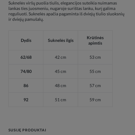
Suknelės viršų puošia tiulis, elegancijos suteikia nuimamas
lankas ties juosmeniu, nugaroje surištas lanku, kurį galima
reguliuoti. Suknelės apačia pagaminta iš dviejų tiulio sluoksnių
ir dviejų pamušalų.
Krūtinės
Dydis
Suknelės ilgis
apimtis
62/68
42 cm
53 cm
74/80
45 cm
55 cm
86
48 cm
57 cm
92
51 cm
59 cm
SUSIJĘ PRODUKTAI