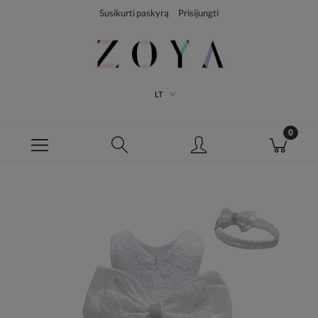
Susikurti paskyrą
Prisijungti
LT