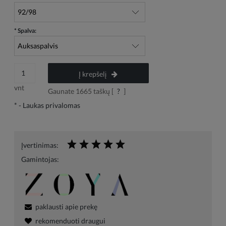
*
Spalva:
Į krepšelį
vnt
Gaunate
1665
taškų [
?
]
*
- Laukas privalomas
Įvertinimas:
Gamintojas:
paklausti apie prekę
rekomenduoti draugui