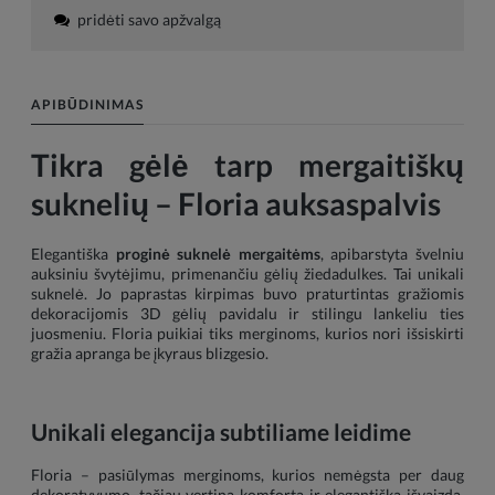
pridėti savo apžvalgą
APIBŪDINIMAS
Tikra gėlė tarp mergaitiškų
suknelių – Floria auksaspalvis
Elegantiška
proginė suknelė mergaitėms
, apibarstyta švelniu
auksiniu švytėjimu, primenančiu gėlių žiedadulkes. Tai unikali
suknelė. Jo paprastas kirpimas buvo praturtintas gražiomis
dekoracijomis 3D gėlių pavidalu ir stilingu lankeliu ties
juosmeniu. Floria puikiai tiks merginoms, kurios nori išsiskirti
gražia apranga be įkyraus blizgesio.
Unikali elegancija subtiliame leidime
Floria – pasiūlymas merginoms, kurios nemėgsta per daug
dekoratyvumo, tačiau vertina komfortą ir elegantišką išvaizdą.