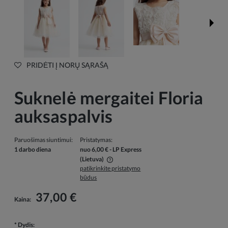
PRIDĖTI Į NORŲ SĄRAŠĄ
Suknelė mergaitei Floria
auksaspalvis
Paruošimas siuntimui:
Pristatymas:
1 darbo diena
nuo 6,00 €
- LP Express
(Lietuva)
patikrinkite pristatymo
Į kainą neįskaičiuotos galimos mokėjimo išlaidos
būdus
37,00 €
Kaina:
*
Dydis: