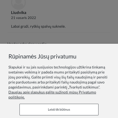
Liudvika
21 vasaris 2022
Labai graži, ryškių spalvų suknelė.
Vardas arba slapyvardis:
Rūpinamės Jūsų privatumu
Tavo atsiliepimas:
Slapukai ir su jais susijusios technologijos užtikrina tinkamą
svetainės veikimą ir padeda mums pritaikyti pasiūlymą prie
jūsų poreikių. Galite priimti visų šių failų naudojimą ir pereiti
prie parduotuvės arba pritaikyti failų naudojimą pagal savo
pageidavimus, pasirinkdami parinktį „Tvarkyti sutikimus“.
Daugiau apie slapukus galite sužinoti mūsų Privatumo
politikoje.
Siųsti
Leisti tik būtinus