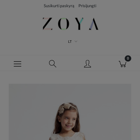
Susikurti paskyrą
Prisijungti
LT