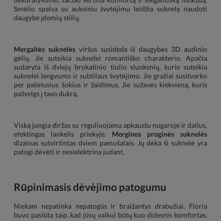
Smėlio spalva su auksiniu švytėjimu leidžia suknelę naudoti
daugybe įdomių stilių.
Mergaitės suknelės
viršus susideda iš daugybės 3D audinio
gėlių. Jie suteikia suknelei romantiško charakterio. Apačia
sudaryta iš dviejų brokatinio tiulio sluoksnių, kurie suteikia
suknelei lengvumo ir subtilaus švytėjimo. Jie gražiai susitvarko
per pašėlusius šokius ir žaidimus. Jie sužavės kiekvieną, kuris
pažvelgs į tavo dukrą.
Viską jungia diržas su reguliuojamu apkaustu nugaroje ir dailus,
efektingas lankelis priekyje.
Merginos proginės suknelės
dizainas sutvirtintas dviem pamušalais. Jų dėka ši suknelė yra
patogi dėvėti ir nesielektrina judant.
Rūpinimasis dėvėjimo patogumu
Niekam nepatinka nepatogūs ir braižantys drabužiai. Floria
buvo pasiūta taip, kad jūsų vaikui būtų kuo didesnis komfortas.