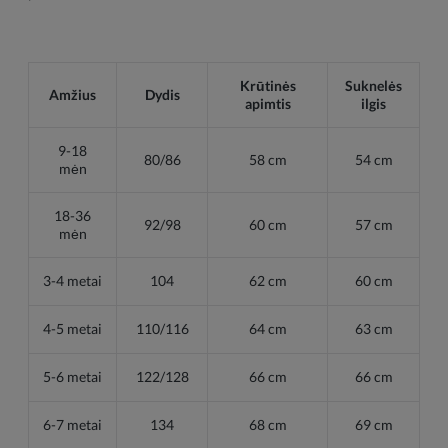
Krūtinės
Suknelės
Amžius
Dydis
apimtis
ilgis
9-18
80/86
58 cm
54 cm
mėn
18-36
92/98
60 cm
57 cm
mėn
3-4 metai
104
62 cm
60 cm
4-5 metai
110/116
64 cm
63 cm
5-6 metai
122/128
66 cm
66 cm
6-7 metai
134
68 cm
69 cm