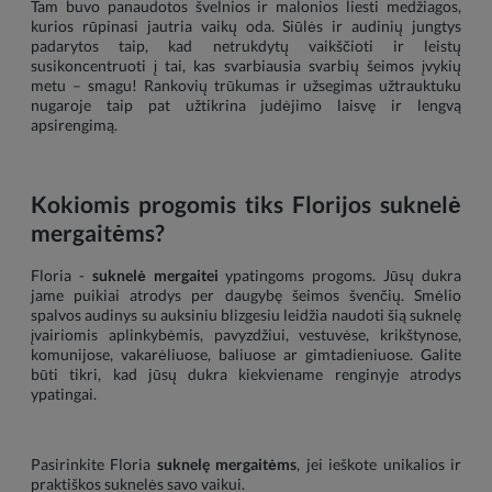
Tam buvo panaudotos švelnios ir malonios liesti medžiagos,
kurios rūpinasi jautria vaikų oda. Siūlės ir audinių jungtys
padarytos taip, kad netrukdytų vaikščioti ir leistų
susikoncentruoti į tai, kas svarbiausia svarbių šeimos įvykių
metu – smagu! Rankovių trūkumas ir užsegimas užtrauktuku
nugaroje taip pat užtikrina judėjimo laisvę ir lengvą
apsirengimą.
Kokiomis progomis tiks Florijos suknelė
mergaitėms?
Floria -
suknelė mergaitei
ypatingoms progoms. Jūsų dukra
jame puikiai atrodys per daugybę šeimos švenčių. Smėlio
spalvos audinys su auksiniu blizgesiu leidžia naudoti šią suknelę
įvairiomis aplinkybėmis, pavyzdžiui, vestuvėse, krikštynose,
komunijose, vakarėliuose, baliuose ar gimtadieniuose. Galite
būti tikri, kad jūsų dukra kiekviename renginyje atrodys
ypatingai.
Pasirinkite Floria
suknelę mergaitėms
, jei ieškote unikalios ir
praktiškos suknelės savo vaikui.