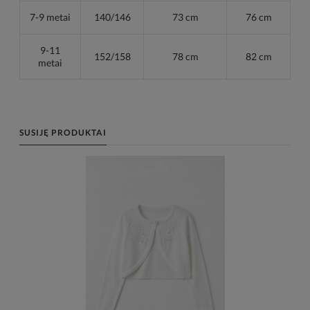
7-9 metai
140/146
73 cm
76 cm
9-11
152/158
78 cm
82 cm
metai
SUSIJĘ PRODUKTAI