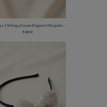
Rinkinys 2 Stilingų Cream Elegance Mergaitės Plaukų Sagtelių
9,00 €