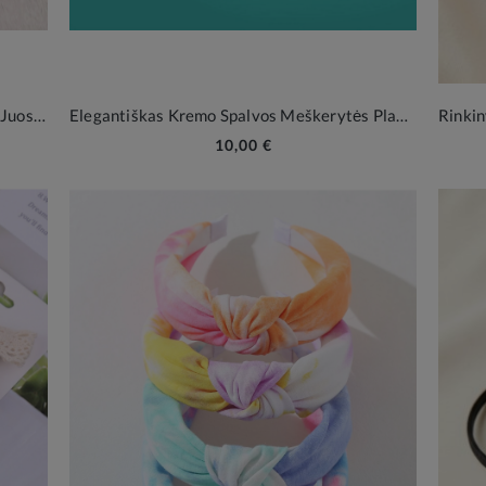
Elegantiška Rožinė Tiulio Karūna Plaukų Juostelė Mergaitėms
Elegantiškas Kremo Spalvos Meškerytės Plaukų Kaspinas Mergaitėms
10,00 €