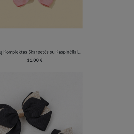
Kūdikių Komplektas Skarpetės su Kaspinėliais ir Galvos Juosta
11,00 €