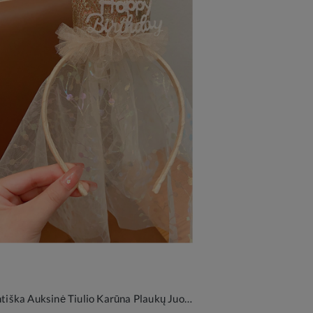
Elegantiška Auksinė Tiulio Karūna Plaukų Juostelė Mergaitėms