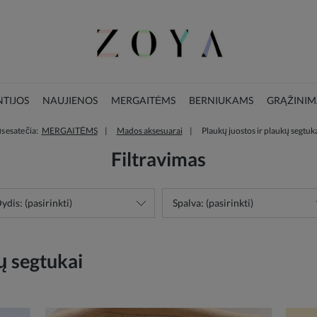
TIJOS
NAUJIENOS
MERGAITĖMS
BERNIUKAMS
GRĄŽINIM
s esate čia:
MERGAITĖMS
Mados aksesuarai
Plaukų juostos ir plaukų segtuk
LOOKBOOK
KALĖDŲ KOLEKCIJA
Filtravimas
ydis: (pasirinkti)
Spalva: (pasirinkti)
ų segtukai