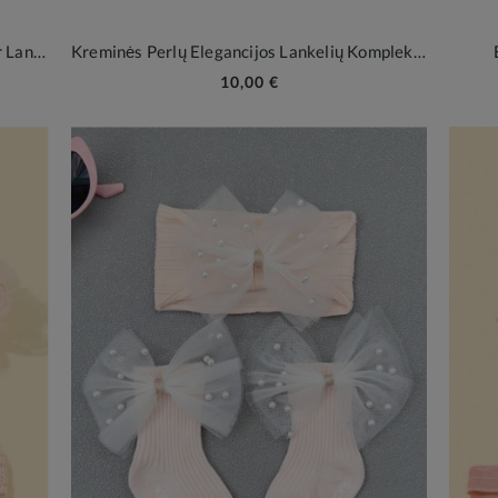
Karališkas Kūdikių Komplektas Kojinės ir Lankelis su Karūna
Kreminės Perlų Elegancijos Lankelių Komplektas Mergaitėms
10,00 €