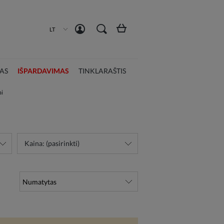
Susikurti paskyrą
Prisijungti
LT
AS
IŠPARDAVIMAS
TINKLARAŠTIS
ai
Kaina: (pasirinkti)