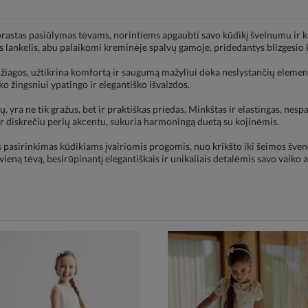
stas pasiūlymas tėvams, norintiems apgaubti savo kūdikį švelnumu ir ka
s lankelis, abu palaikomi kreminėje spalvų gamoje, pridedantys blizgesio k
iagos, užtikrina komfortą ir saugumą mažyliui dėka neslystančių elementų
o žingsniui ypatingo ir elegantiško išvaizdos.
, yra ne tik gražus, bet ir praktiškas priedas. Minkštas ir elastingas, nespa
e ir diskrečiu perlų akcentu, sukuria harmoningą duetą su kojinėmis.
asirinkimas kūdikiams įvairiomis progomis, nuo krikšto iki šeimos švenč
kvieną tėvą, besirūpinantį elegantiškais ir unikaliais detalėmis savo vaiko 