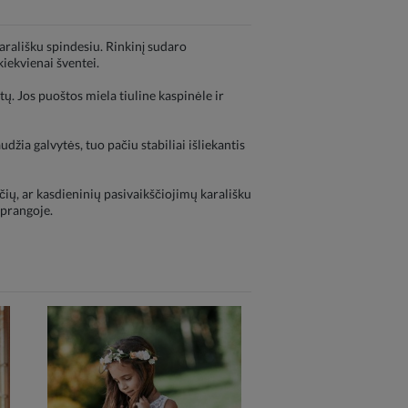
rališku spindesiu. Rinkinį sudaro
iekvienai šventei.
. Jos puoštos miela tiuline kaspinėle ir
udžia galvytės, tuo pačiu stabiliai išliekantis
ių, ar kasdieninių pasivaikščiojimų karališku
aprangoje.