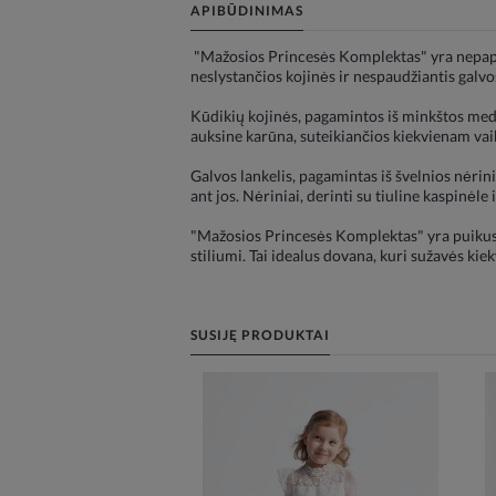
APIBŪDINIMAS
"Mažosios Princesės Komplektas" yra nepapra
neslystančios kojinės ir nespaudžiantis galvo
Kūdikių kojinės, pagamintos iš minkštos medž
auksine karūna, suteikiančios kiekvienam vaik
Galvos lankelis, pagamintas iš švelnios nėrinių
ant jos. Nėriniai, derinti su tiuline kaspinėl
"Mažosios Princesės Komplektas" yra puikus p
stiliumi. Tai idealus dovana, kuri sužavės kie
SUSIJĘ PRODUKTAI