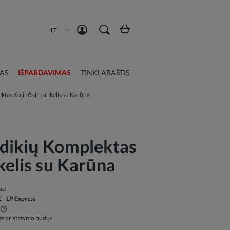
Susikurti paskyrą
Prisijungti
LT
AS
IŠPARDAVIMAS
TINKLARAŠTIS
ktas Kojinės ir Lankelis su Karūna
ūdikių Komplektas
kelis su Karūna
as:
€
- LP Express
ite pristatymo būdus