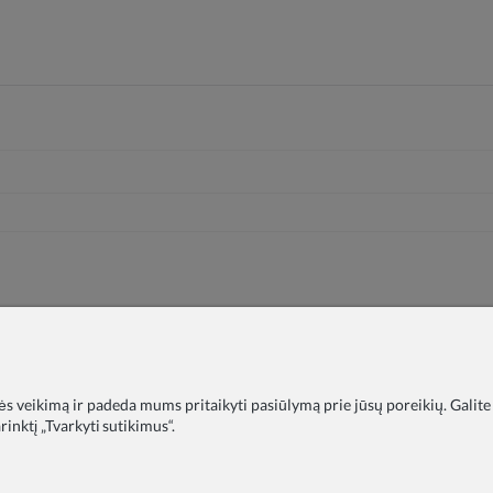
nės veikimą ir padeda mums pritaikyti pasiūlymą prie jūsų poreikių. Galite
inktį „Tvarkyti sutikimus“.
timo įstaigoms
DUK
Tinklaraštis
Apie mus
Privatumo polit