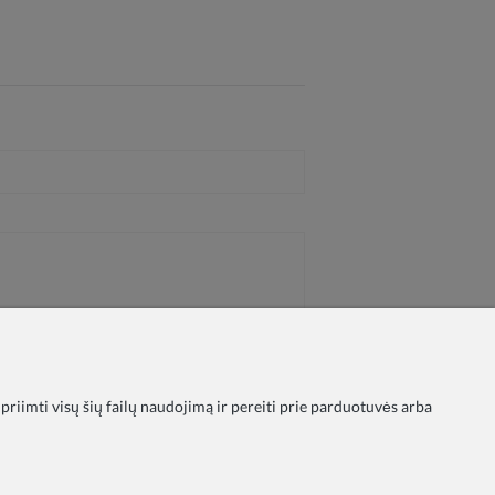
 priimti visų šių failų naudojimą ir pereiti prie parduotuvės arba
ika
Taisyklės
Apmokėjimas