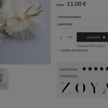
Į kainą neįskaičiuotos galimos mokėjimo
11,00 €
Kaina:
išlaidos
*
Aksesuarų spalva:
vnt
Į krepšelį
Gaunate
495
taškų [
*
- Laukas privalomas
Įvertinimas:
Gamintojas: