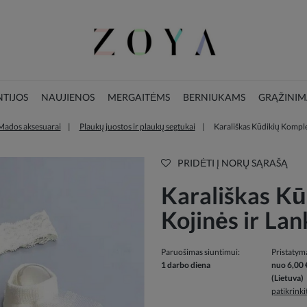
TIJOS
NAUJIENOS
MERGAITĖMS
BERNIUKAMS
GRĄŽINIM
Mados aksesuarai
Plaukų juostos ir plaukų segtukai
Karališkas Kūdikių Komple
LOOKBOOK
KALĖDŲ KOLEKCIJA
PRIDĖTI Į NORŲ SĄRAŠĄ
Karališkas K
Kojinės ir Lan
Paruošimas siuntimui:
Pristatym
1 darbo diena
nuo 6,00 
(Lietuva)
patikrink