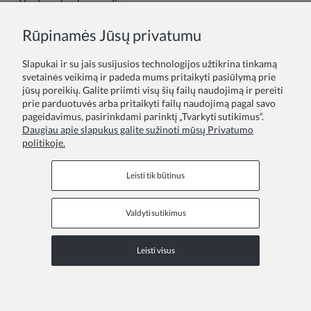
Vardas arba slapyvardis:
Rūpinamės Jūsų privatumu
Tavo atsiliepimas:
Slapukai ir su jais susijusios technologijos užtikrina tinkamą
svetainės veikimą ir padeda mums pritaikyti pasiūlymą prie
jūsų poreikių. Galite priimti visų šių failų naudojimą ir pereiti
prie parduotuvės arba pritaikyti failų naudojimą pagal savo
pageidavimus, pasirinkdami parinktį „Tvarkyti sutikimus“.
Daugiau apie slapukus galite sužinoti mūsų Privatumo
politikoje.
Siųsti
Leisti tik būtinus
Valdyti sutikimus
Informaciniai puslapiai
Leisti visus
COPYRIGHT © 2026 ZOYA GROUP
Peržiūrėkite visą svetainės versiją