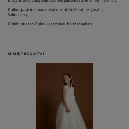
Elegantiški plaukų segtukai mergaitėms su nėriniais ir perlais.
Puikus pasirinkimas vaikui norint išryškinti originalią
šukuoseną.
Rinkinį sudaro 2 plaukų segtukai, baltos spalvos.
SUSIJĘ PRODUKTAI