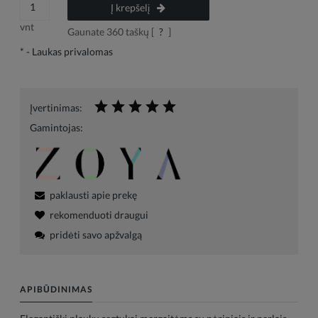
Į krepšelį
vnt
Gaunate
360
taškų [
?
]
*
- Laukas privalomas
Įvertinimas:
Gamintojas:
paklausti apie prekę
rekomenduoti draugui
pridėti savo apžvalgą
APIBŪDINIMAS