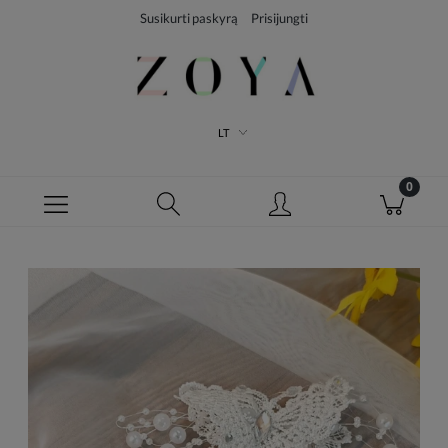
Susikurti paskyrą
Prisijungti
LT