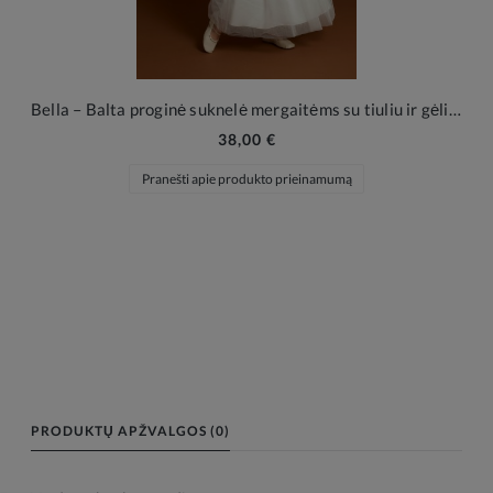
Bella – Balta proginė suknelė mergaitėms su tiuliu ir gėlių aplikacijomis
38,00 €
Pranešti apie produkto prieinamumą
PRODUKTŲ APŽVALGOS (0)