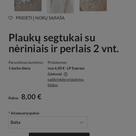
PRIDĖTI Į NORŲ SĄRAŠĄ
Plaukų segtukai su
nėriniais ir perlais 2 vnt.
Paruošimas siuntimui:
Pristatymas:
1 darbo diena
nuo 6,00 €
- LP Express
(Lietuva)
patikrinkite pristatymo
Į kainą neįskaičiuotos galimos mokėjimo išlaidos
būdus
8,00 €
Kaina:
*
Aksesuarų spalva: