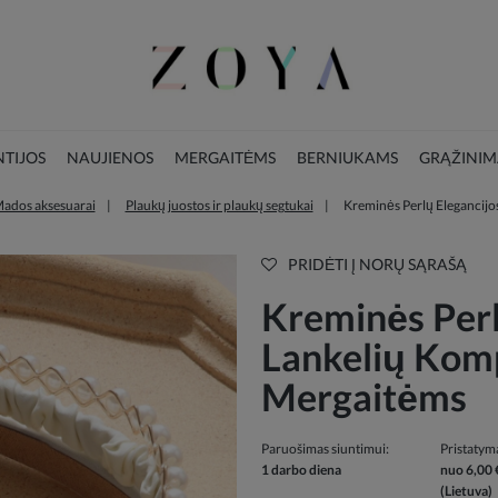
TIJOS
NAUJIENOS
MERGAITĖMS
BERNIUKAMS
GRĄŽINIM
ados aksesuarai
Plaukų juostos ir plaukų segtukai
Kreminės Perlų Elegancijo
LOOKBOOK
KALĖDŲ KOLEKCIJA
PRIDĖTI Į NORŲ SĄRAŠĄ
Kreminės Perl
Lankelių Kom
Mergaitėms
Paruošimas siuntimui:
Pristatym
1 darbo diena
nuo 6,00 
(Lietuva)