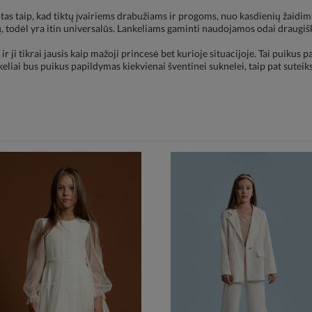
as taip, kad tiktų įvairiems drabužiams ir progoms, nuo kasdienių žaidim
, todėl yra itin universalūs. Lankeliams gaminti naudojamos odai draugi
 ir ji tikrai jausis kaip mažoji princesė bet kurioje situacijoje. Tai puikus
eliai bus puikus papildymas kiekvienai šventinei suknelei, taip pat sute