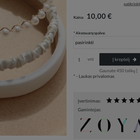
patikrink
Į kainą neįskaičiuotos galimos mokėjimo
10,00 €
Kaina:
išlaidos
*
Aksesuarų spalva:
vnt
Į krepšelį
Gaunate
450
taškų [
*
- Laukas privalomas
Įvertinimas:
Gamintojas: