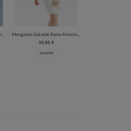
Mergaitės elegantiškas kostiumėlis Vanessa – kreminė balta
Mergaitės Suknelė Rania Kreminės Baltumo
33,00 €
Į krepšelį