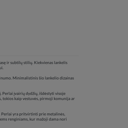
 ir subtilų stilių. Kiekvienas lankelis
i.
lnumo. Minimalistinis šio lankelio dizainas
 Perlai įvairių dydžių, išdėstyti visoje
s, tokios kaip vestuvės, pirmoji komunija ar
Perlai yra pritvirtinti prie metalinės,
giems renginiams, kur mažoji dama nori