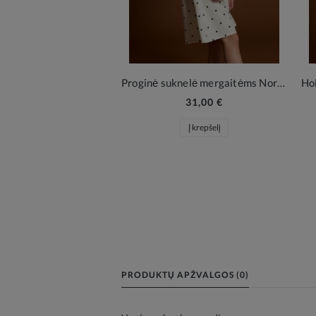
Proginė suknelė mergaitėms Nora – kreminė balta su žirneliais
31,00 €
Į krepšelį
PRODUKTŲ APŽVALGOS (0)