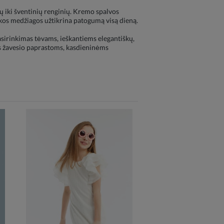
ų iki šventinių renginių. Kremo spalvos
škos medžiagos užtikrina patogumą visą dieną.
 pasirinkimas tėvams, ieškantiems elegantiškų,
iks žavesio paprastoms, kasdieninėms