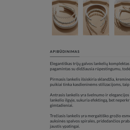
APIBŪDINIMAS
Elegantiškas trijų galvos lankelių komplekta
pagamintas su didžiausia rūpestingumu, todėl 
Pirmasis lankelis išsiskiria sklandžia, kremi
puikiai tinka kasdieninėms stilizacijoms, ta
Antrasis lankelis yra švelnumo ir elegancijos d
lankelio ilgyje, sukuria efektingą, bet neper
gimtadieniai.
Trečiasis lankelis yra mergaitiško grožio esmė
auksinės spalvos spiralės, pridedančios prab
jaustis ypatingai.