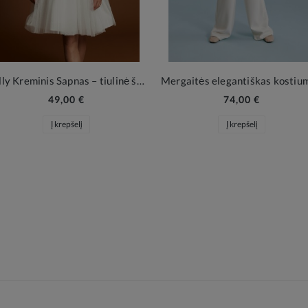
Holly Kreminis Sapnas – tiulinė šventinė suknelė mergaitei
49,00 €
74,00 €
Į krepšelį
Į krepšelį