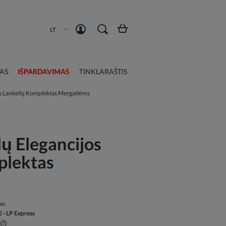
Susikurti paskyrą
Prisijungti
LT
AS
IŠPARDAVIMAS
TINKLARAŠTIS
s Lankelių Komplektas Mergaitėms
ų Elegancijos
plektas
as:
€
- LP Express