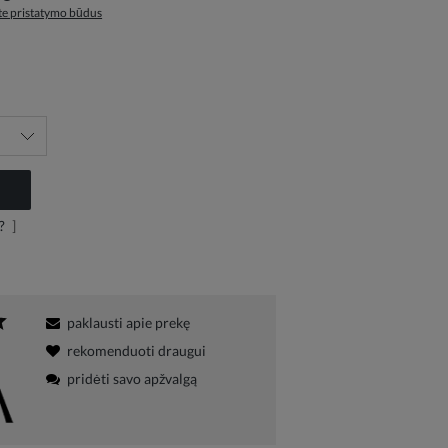
ite pristatymo būdus
?
]
paklausti apie prekę
rekomenduoti draugui
pridėti savo apžvalgą