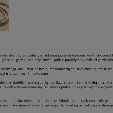
s mergaitėms yra idealus pasirinkimas jaunoms damoms, vertinančioms klasę
jie ne tik gražūs, bet ir ilgaamžiai, puikus papildymas vaikiškai garderobu
ne medžiaga, kuri užtikrina nešiojimo komfortą dėl savo elastingumo ir šve
ip pat ir prabangesnėms progoms.
erinys. Subtili, kreminių perlų medžiaga suteikia jam išskirtinį charakterį.
krautą dekoratyvinį elementą. Šis lankelis puikiai tinka ypatingoms progom
. Jis papuoštas didesniais perlais, suteikiančiais jam ryškumo ir blizgesio. 
angos ir švytėjimo kiekvienai aprangai. Tai idealus pasirinkimas iškilmin