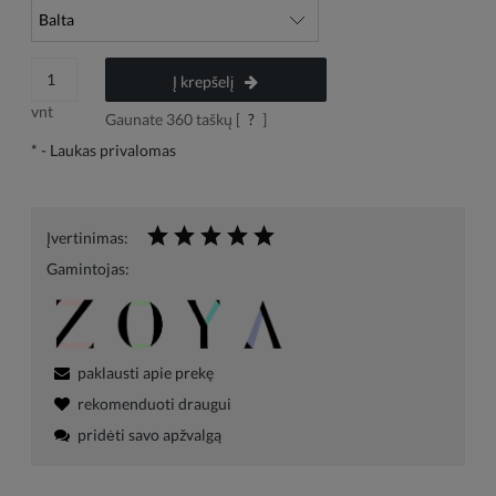
Į krepšelį
vnt
Gaunate
360
taškų [
?
]
*
- Laukas privalomas
Įvertinimas:
Gamintojas:
paklausti apie prekę
rekomenduoti draugui
pridėti savo apžvalgą