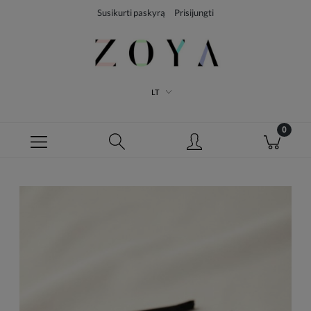
Susikurti paskyrą
Prisijungti
LT