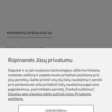
PRODUKTŲ APŽVALGOS (0)
Vardas arba slapyvardis:
Rūpinamės Jūsų privatumu
Tavo atsiliepimas:
Slapukai ir su jais susijusios technologijos užtikrina tinkamą
svetainės veikimą ir padeda mums pritaikyti pasiūlymą prie
jūsų poreikių. Galite priimti visų šių failų naudojimą ir pereiti
prie parduotuvės arba pritaikyti failų naudojimą pagal savo
pageidavimus, pasirinkdami parinktį „Tvarkyti sutikimus“.
Daugiau apie slapukus galite sužinoti mūsų Privatumo
politikoje.
Siųsti
Leisti tik būtinus