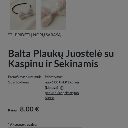
PRIDĖTI Į NORŲ SĄRAŠĄ
Balta Plaukų Juostelė su
Kaspinu ir Sekinamis
Paruošimas siuntimui:
Pristatymas:
1 darbo diena
nuo 6,00 €
- LP Express
(Lietuva)
patikrinkite pristatymo
Į kainą neįskaičiuotos galimos mokėjimo išlaidos
būdus
8,00 €
Kaina:
*
Aksesuarų spalva: