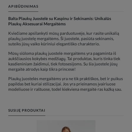
APIBŪDINIMAS
Balta Plaukų Juostelė su Kaspinu ir Sekinamis: Unikalūs
Plaukų Aksesuarai Mergaitėms
Kviečiame apsilankyti mūsų parduotuvėje, kur rasite unikalią
plaukų juostelę mergaitėms. Ši juostelė, pasiūta sekinamis,
suteiks jūsų vaiko kūriniui elegantiško charakterio.
Mūsų siūloma plaukų juostelė mergaitėms yra pagaminta iš
aukščiausios kokybės medžiagų. Tai produktas, kuris tinka tiek
kasdieniniam žaidimui, tiek fotosesijoms. Su šia juostele jūsų
mergaitė atrodys kaip tikra princesė!
Plaukų juostelės mergaitėms yra ne tik praktiškos, bet ir puikus
papildas bet kuriai stilizacijai. Jos yra prieinamos įvairiuose
modeliuose ir raštuose, todėl kiekviena mergaitė ras kažką sau.
SUSIJĘ PRODUKTAI