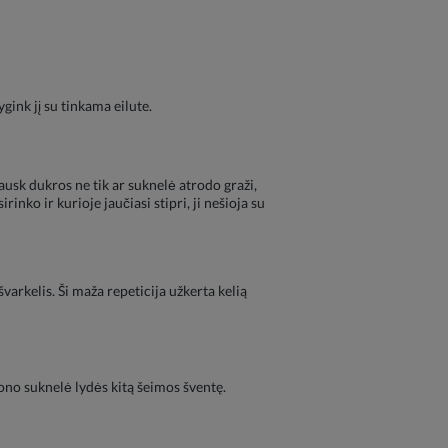
gink jį su tinkama eilute.
ausk dukros ne tik ar suknelė atrodo graži,
inko ir kurioje jaučiasi stipri, ji nešioja su
varkelis. Ši maža repeticija užkerta kelią
ono suknelė lydės kitą šeimos šventę.