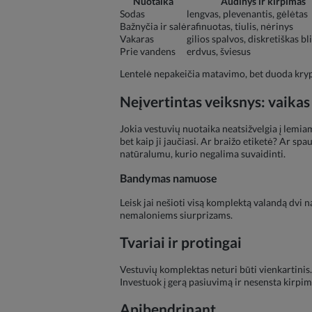
Nuotaika
Audinys ir kirpimas
Sodas
lengvas, plevenantis, gėlėtas
Bažnyčia ir salė
rafinuotas, tiulis, nėrinys
Vakaras
gilios spalvos, diskretiškas bl
Prie vandens
erdvus, šviesus
Lentelė nepakeičia matavimo, bet duoda kryp
Neįvertintas veiksnys: vaikas
Jokia vestuvių nuotaika neatsižvelgia į lemia
bet kaip ji jaučiasi. Ar braižo etiketė? Ar spa
natūralumu, kurio negalima suvaidinti.
Bandymas namuose
Leisk jai nešioti visą komplektą valandą dvi n
nemaloniems siurprizams.
Tvariai ir protingai
Vestuvių komplektas neturi būti vienkartinis.
Investuok į gerą pasiuvimą ir nesensta kirpimu
Apibendrinant