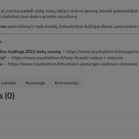
Kai į centrą padedi vietą, metų laiką ir dukros gerovę, beveik automatiška
 bateliais tavo dukra spindės visą dieną.
uves
pasirinkimą ir rask modelį, tinkantį kitai didžiajai dienai, pasiruošus
s:
i bus madinga 2022 metų sezoną
—
https://www.zoyafashion.lt/mergaici
inį?
—
https://www.zoyafashion.lt/kaip-itraukti-vaikus-i-vestuves
se
—
https://www.zoyafashion.lt/mazosios-pamerges-vaidmuo-vestuvese
 suknelė
#pamergė
#ceremonija
 (0)