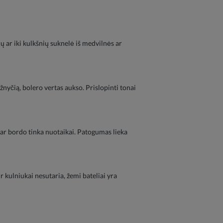
ių ar iki kulkšnių suknelė iš medvilnės ar
ažnyčią, bolero vertas aukso. Prislopinti tonai
 ar bordo tinka nuotaikai. Patogumas lieka
r kulniukai nesutaria, žemi bateliai yra