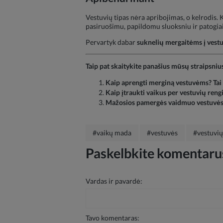
Vestuvių tipas nėra apribojimas, o kelrodis. 
pasiruošimu, papildomu sluoksniu ir patogiais
Pervartyk dabar
suknelių mergaitėms į vest
Taip pat skaitykite panašius mūsų straipsniu
Kaip aprengti merginą vestuvėms? Ta
Kaip įtraukti vaikus per vestuvių reng
Mažosios pamergės vaidmuo vestuvė
#vaikų mada
#vestuvės
#vestuvių
Paskelbkite komentarus
Vardas ir pavardė:
Tavo komentaras: