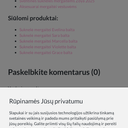
Šventinės suknelės mergaitėms Zoya 2025
Aksesuarai mergaitėi vestuvėms
Siūlomi produktai:
Suknelė mergaitei Evelina balta
Suknelė mergaitei Sara balta
Suknelė mergaitei Marcella balta
Suknelė mergaitei Violette balta
Suknelė mergaitei Grace balta
Paskelbkite komentarus (0)
Vardas ir pavardė:
Rūpinamės Jūsų privatumu
Tavo komentaras:
Slapukai ir su jais susijusios technologijos užtikrina tinkamą
svetainės veikimą ir padeda mums pritaikyti pasiūlymą prie
jūsų poreikių. Galite priimti visų šių failų naudojimą ir pereiti