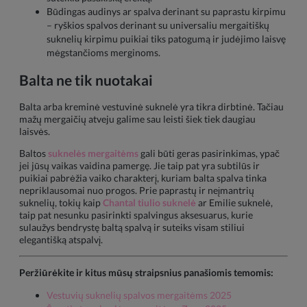
Būdingas audinys ar spalva derinant su paprastu kirpimu
– ryškios spalvos derinant su universaliu mergaitiškų
suknelių kirpimu puikiai tiks patogumą ir judėjimo laisvę
mėgstančioms merginoms.
Balta ne tik nuotakai
Balta arba kreminė vestuvinė suknelė yra tikra dirbtinė. Tačiau
mažų mergaičių atveju galime sau leisti šiek tiek daugiau
laisvės.
Baltos
suknelės mergaitėms
gali būti geras pasirinkimas, ypač
jei jūsų vaikas vaidina pamergę. Jie taip pat yra subtilūs ir
puikiai pabrėžia vaiko charakterį, kuriam balta spalva tinka
nepriklausomai nuo progos. Prie paprastų ir neįmantrių
suknelių, tokių kaip
Chantal tiulio suknelė
ar Emilie suknelė,
taip pat nesunku pasirinkti spalvingus aksesuarus, kurie
sulaužys bendrystę baltą spalvą ir suteiks visam stiliui
elegantišką atspalvį.
Peržiūrėkite ir kitus mūsų straipsnius panašiomis temomis:
Vestuvių suknelių spalvos mergaitėms 2025