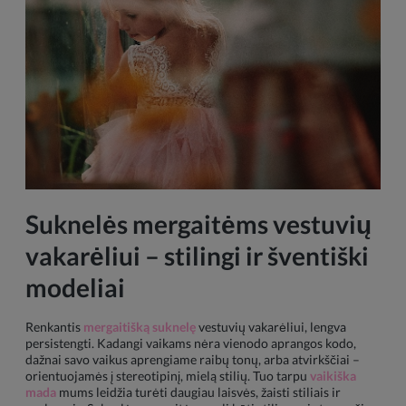
Suknelės mergaitėms vestuvių
vakarėliui – stilingi ir šventiški
modeliai
Renkantis
mergaitišką suknelę
vestuvių vakarėliui, lengva
persistengti. Kadangi vaikams nėra vienodo aprangos kodo,
dažnai savo vaikus aprengiame raibų tonų, arba atvirkščiai –
orientuojamės į stereotipinį, mielą stilių. Tuo tarpu
vaikiška
mada
mums leidžia turėti daugiau laisvės, žaisti stiliais ir