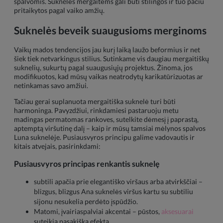
spalvomis. Suknelės mergaitėms gali būti stilingos ir tuo pačiu
pritaikytos pagal vaiko amžių.
Suknelės beveik suaugusioms merginoms
Vaikų mados tendencijos jau kurį laiką laužo beformius ir net
šiek tiek netvarkingus stilius. Sutinkame vis daugiau mergaitiškų
suknelių, sukurtų pagal suaugusiųjų projektus. Žinoma, jos
modifikuotos, kad mūsų vaikas neatrodytų karikatūrizuotas ar
netinkamas savo amžiui.
Tačiau gerai suplanuota mergaitiška suknelė turi būti
harmoninga. Pavyzdžiui, rinkdamiesi pastaruoju metu
madingas permatomas rankoves, sutelkite dėmesį į paprastą,
aptemptą viršutinę dalį – kaip ir mūsų tamsiai mėlynos spalvos
Luna suknelėje. Pusiausvyros principu galime vadovautis ir
kitais atvejais, pasirinkdami:
Pusiausvyros principas renkantis suknelę
subtili apačia prie elegantiško viršaus arba atvirkščiai –
blizgus, blizgus Ana suknelės viršus kartu su subtiliu
sijonu nesukelia perdėto įspūdžio.
Matomi, įvairiaspalviai akcentai – pūstos,
aksesuarai
suteikia pasakišką efektą.