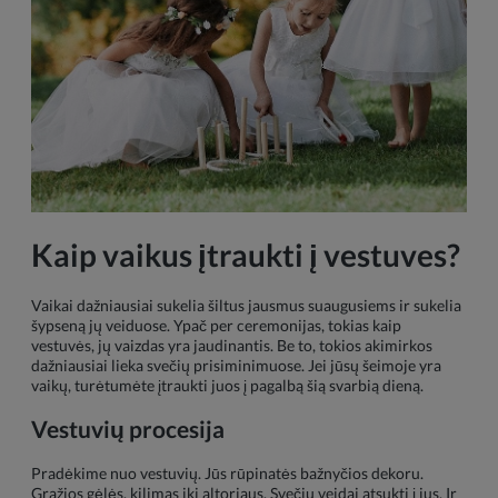
Kaip vaikus įtraukti į vestuves?
Vaikai dažniausiai sukelia šiltus jausmus suaugusiems ir sukelia
šypseną jų veiduose. Ypač per ceremonijas, tokias kaip
vestuvės, jų vaizdas yra jaudinantis. Be to, tokios akimirkos
dažniausiai lieka svečių prisiminimuose. Jei jūsų šeimoje yra
vaikų, turėtumėte įtraukti juos į pagalbą šią svarbią dieną.
Vestuvių procesija
Pradėkime nuo vestuvių. Jūs rūpinatės bažnyčios dekoru.
Gražios gėlės, kilimas iki altoriaus. Svečių veidai atsukti į jus. Ir