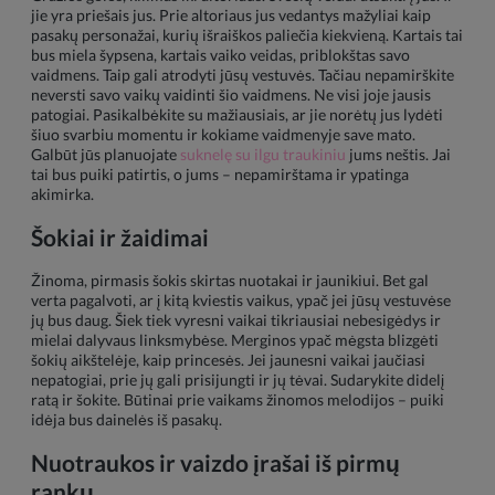
jie yra priešais jus. Prie altoriaus jus vedantys mažyliai kaip
pasakų personažai, kurių išraiškos paliečia kiekvieną. Kartais tai
bus miela šypsena, kartais vaiko veidas, priblokštas savo
vaidmens. Taip gali atrodyti jūsų vestuvės. Tačiau nepamirškite
neversti savo vaikų vaidinti šio vaidmens. Ne visi joje jausis
patogiai. Pasikalbėkite su mažiausiais, ar jie norėtų jus lydėti
šiuo svarbiu momentu ir kokiame vaidmenyje save mato.
Galbūt jūs planuojate
suknelę su ilgu traukiniu
jums neštis. Jai
tai bus puiki patirtis, o jums – nepamirštama ir ypatinga
akimirka.
Šokiai ir žaidimai
Žinoma, pirmasis šokis skirtas nuotakai ir jaunikiui. Bet gal
verta pagalvoti, ar į kitą kviestis vaikus, ypač jei jūsų vestuvėse
jų bus daug. Šiek tiek vyresni vaikai tikriausiai nebesigėdys ir
mielai dalyvaus linksmybėse. Merginos ypač mėgsta blizgėti
šokių aikštelėje, kaip princesės. Jei jaunesni vaikai jaučiasi
nepatogiai, prie jų gali prisijungti ir jų tėvai. Sudarykite didelį
ratą ir šokite. Būtinai prie vaikams žinomos melodijos – puiki
idėja bus dainelės iš pasakų.
Nuotraukos ir vaizdo įrašai iš pirmų
rankų