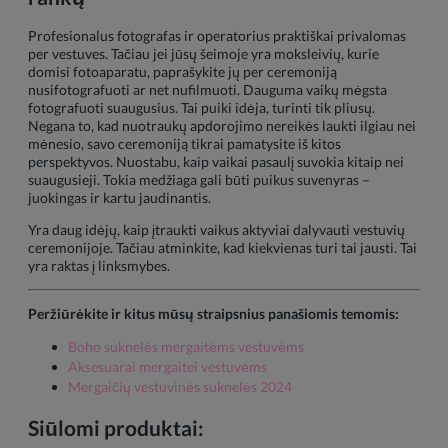
Profesionalus fotografas ir operatorius praktiškai privalomas
per vestuves. Tačiau jei jūsų šeimoje yra moksleivių, kurie
domisi fotoaparatu, paprašykite jų per ceremoniją
nusifotografuoti ar net nufilmuoti. Dauguma vaikų mėgsta
fotografuoti suaugusius. Tai puiki idėja, turinti tik pliusų.
Negana to, kad nuotraukų apdorojimo nereikės laukti ilgiau nei
mėnesio, savo ceremoniją tikrai pamatysite iš kitos
perspektyvos. Nuostabu, kaip vaikai pasaulį suvokia kitaip nei
suaugusieji. Tokia medžiaga gali būti puikus suvenyras –
juokingas ir kartu jaudinantis.
Yra daug idėjų, kaip įtraukti vaikus aktyviai dalyvauti vestuvių
ceremonijoje. Tačiau atminkite, kad kiekvienas turi tai jausti. Tai
yra raktas į linksmybes.
Peržiūrėkite ir kitus mūsų straipsnius panašiomis temomis:
Boho suknelės mergaitėms vestuvėms
Aksesuarai mergaitei vestuvėms
Mergaičių vestuvinės suknelės 2024
Siūlomi produktai: