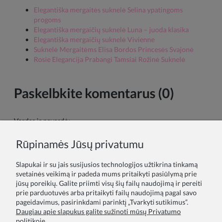
Elegantiška mergaitės suknelė Selina ypatingoms
progoms
Elegantiška mergaičių suknelė Luna – juoda klasika
Elegantiška mergaičių suknelė Vivienne
Suknelė Mergaitėms Elisa Bordos Princesės Svajonė
Rosie Elegancija Prabangi Tamsiai Rožinė Suknelė
Paskelbkite komentarus (0)
Vardas ir pavardė:
Rūpinamės Jūsų privatumu
Tavo komentaras:
Slapukai ir su jais susijusios technologijos užtikrina tinkamą
svetainės veikimą ir padeda mums pritaikyti pasiūlymą prie
jūsų poreikių. Galite priimti visų šių failų naudojimą ir pereiti
prie parduotuvės arba pritaikyti failų naudojimą pagal savo
pageidavimus, pasirinkdami parinktį „Tvarkyti sutikimus“.
Daugiau apie slapukus galite sužinoti mūsų Privatumo
politikoje.
Siųsti