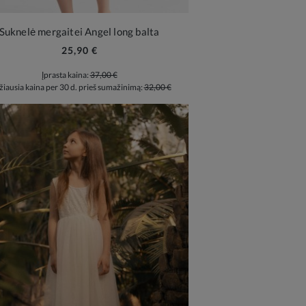
Suknelė mergaitei Angel long balta
25,90 €
Įprasta kaina:
37,00 €
iausia kaina per 30 d. prieš sumažinimą:
32,00 €