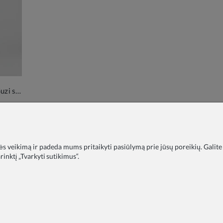
Žydra tiulinė proginė suknelė mergaitei Suzi su kaspinėliais ir blizgučių raštu
«
1
2
»
nės veikimą ir padeda mums pritaikyti pasiūlymą prie jūsų poreikių. Galite
inktį „Tvarkyti sutikimus“.
timo įstaigoms
DUK
Tinklaraštis
Apie mus
Privatumo polit
Pristatymas
Skundai
Kontaktai
COPYRIGHT © 2026 ZOYA GROUP