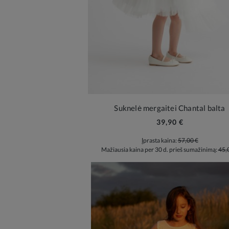
Suknelė mergaitei Chantal balta
39,90 €
Įprasta kaina:
57,00 €
Mažiausia kaina per 30 d. prieš sumažinimą:
45,