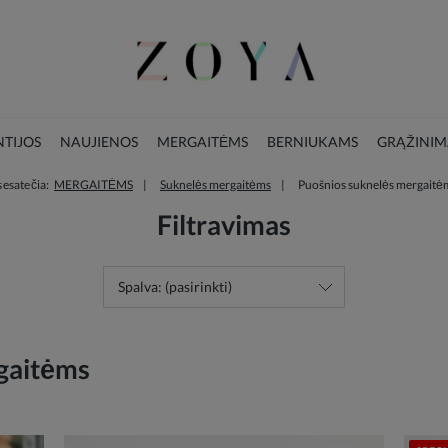
TIJOS
NAUJIENOS
MERGAITĖMS
BERNIUKAMS
GRĄŽINIM
 esate čia:
MERGAITĖMS
Suknelės mergaitėms
Puošnios suknelės mergaitė
LOOKBOOK
KALĖDŲ KOLEKCIJA
Filtravimas
Spalva: (pasirinkti)
gaitėms