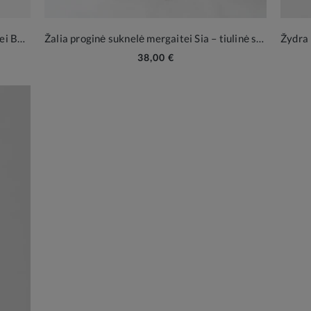
Žalia ilga tiulinė proginė suknelė mergaitei Bella su 3D gėlių aplikacijomis
Žalia proginė suknelė mergaitei Sia – tiulinė su satino blizgesiu ir kaspinais nugaroje
38,00 €