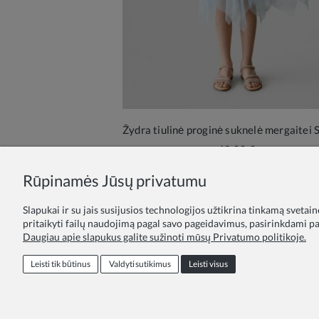
43,00 €
Rūpinamės Jūsų privatumu
Slapukai ir su jais susijusios technologijos užtikrina tinkamą svetai
pritaikyti failų naudojimą pagal savo pageidavimus, pasirinkdami par
Daugiau apie slapukus galite sužinoti mūsų Privatumo politikoje.
Lojalumo programa
Pasiūlymas švie
Leisti tik būtinus
Valdyti sutikimus
Leisti visus