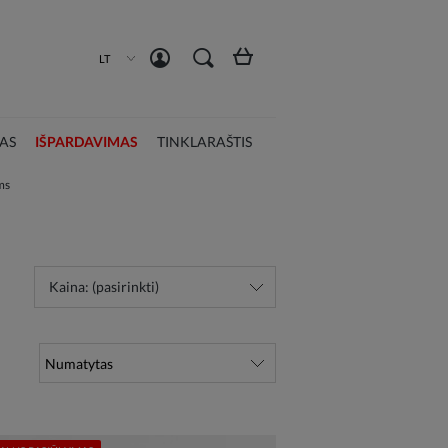
Susikurti paskyrą
Prisijungti
LT
AS
IŠPARDAVIMAS
TINKLARAŠTIS
ms
Kaina: (pasirinkti)