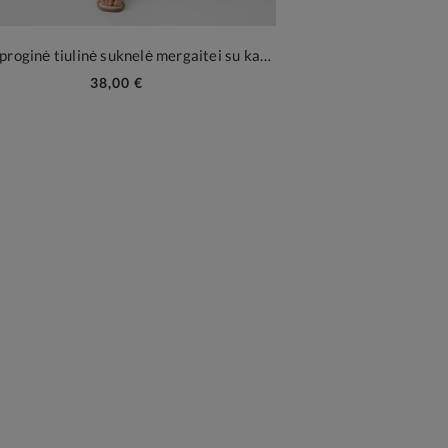
Žydra proginė tiulinė suknelė mergaitei su kaspinėliais Rina
38,00 €