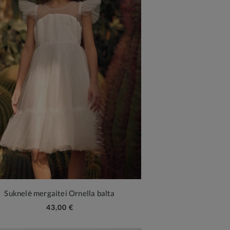
Suknelė mergaitei Ornella balta
43,00 €