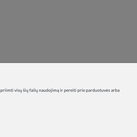
 priimti visų šių failų naudojimą ir pereiti prie parduotuvės arba
ika
Taisyklės
Apmokėjimas