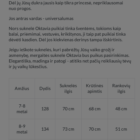
Dėl jų Jūsų dukra jausis kaip tikra princesė, nepriklausomai
nuo progos.
Jos antras vardas - universalumas
Nors suknelė Oktavia puikiai tinka šventėms, tokioms kaip
balai, priėmimai, vestuvės, krikštynos, ji taip pat puikiai tinka
dėvėti kasdien. Dėl jos kiekvienas derinys tampa išskirtinis.
Jeigu ieškote suknelės, kuri pabrėžtų Jūsų vaiko grožį ir
asmenybę, mergaitės suknelė Oktavia bus puikus pasirinkimas.
Elegantiška, madinga ir patogi - atitiks net pačių reikliausių tėvų
ir jų vaikų lūkesčius.
Suknelės
Krūtinės
Rankovių
Amžius
Dydis
ilgis
apimtis
ilgis
7-8
128
70 cm
68 cm
48 cm
metai
8-9
134
73 cm
70 cm
51 cm
metai