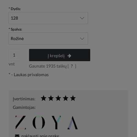
*
Dydis:
*
Spalva:
Į krepšelį
vnt
Gaunate
1935
taškų [
?
]
*
- Laukas privalomas
Įvertinimas:
Gamintojas:
paklausti apie prekę