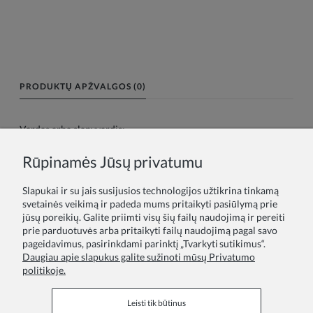
PRODUKTŲ APŽVALGOS (0)
Vardas arba slapyvardis:
Rūpinamės Jūsų privatumu
Tavo atsiliepimas:
Slapukai ir su jais susijusios technologijos užtikrina tinkamą
svetainės veikimą ir padeda mums pritaikyti pasiūlymą prie
jūsų poreikių. Galite priimti visų šių failų naudojimą ir pereiti
prie parduotuvės arba pritaikyti failų naudojimą pagal savo
pageidavimus, pasirinkdami parinktį „Tvarkyti sutikimus“.
Daugiau apie slapukus galite sužinoti mūsų Privatumo
politikoje.
Siųsti
Leisti tik būtinus