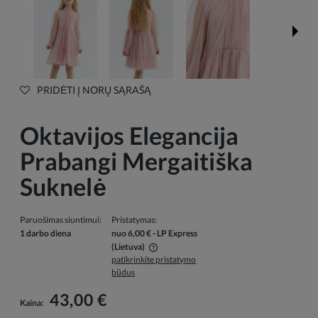
PRIDĖTI Į NORŲ SĄRAŠĄ
Oktavijos Elegancija
Prabangi Mergaitiška
Suknelė
Paruošimas siuntimui:
Pristatymas:
1 darbo diena
nuo 6,00 €
- LP Express
(Lietuva)
patikrinkite pristatymo
Į kainą neįskaičiuotos galimos mokėjimo išlaidos
būdus
43,00 €
Kaina: