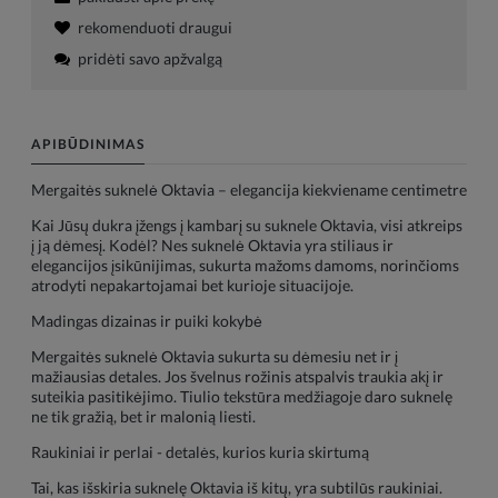
rekomenduoti draugui
pridėti savo apžvalgą
APIBŪDINIMAS
Mergaitės suknelė Oktavia – elegancija kiekviename centimetre
Kai Jūsų dukra įžengs į kambarį su suknele Oktavia, visi atkreips
į ją dėmesį. Kodėl? Nes suknelė Oktavia yra stiliaus ir
elegancijos įsikūnijimas, sukurta mažoms damoms, norinčioms
atrodyti nepakartojamai bet kurioje situacijoje.
Madingas dizainas ir puiki kokybė
Mergaitės suknelė Oktavia sukurta su dėmesiu net ir į
mažiausias detales. Jos švelnus rožinis atspalvis traukia akį ir
suteikia pasitikėjimo. Tiulio tekstūra medžiagoje daro suknelę
ne tik gražią, bet ir malonią liesti.
Raukiniai ir perlai - detalės, kurios kuria skirtumą
Tai, kas išskiria suknelę Oktavia iš kitų, yra subtilūs raukiniai.