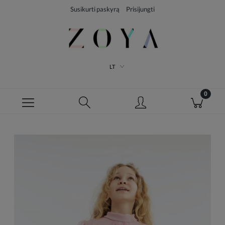
Susikurti paskyrą
Prisijungti
LT