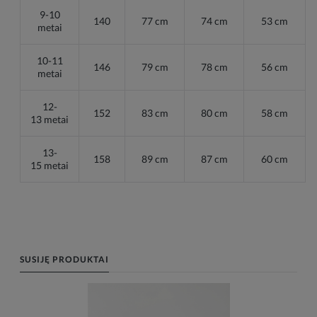
9-10
140
77 cm
74 cm
53 cm
metai
10-11
146
79 cm
78 cm
56 cm
metai
12-
152
83 cm
80 cm
58 cm
13 metai
13-
158
89 cm
87 cm
60 cm
15 metai
SUSIJĘ PRODUKTAI