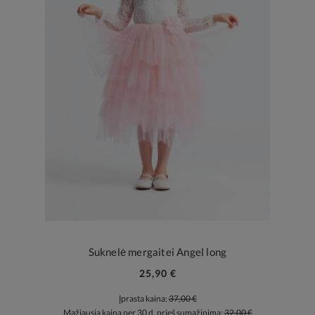
Suknelė mergaitei Angel long
25,90 €
Įprasta kaina:
37,00 €
Mažiausia kaina per 30 d. prieš sumažinimą:
32,00 €