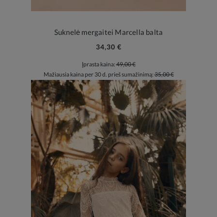
Suknelė mergaitei Marcella balta
34,30 €
Įprasta kaina:
49,00 €
Mažiausia kaina per 30 d. prieš sumažinimą:
35,00 €