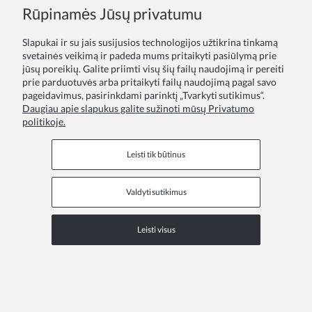
Rūpinamės Jūsų privatumu
Slapukai ir su jais susijusios technologijos užtikrina tinkamą
svetainės veikimą ir padeda mums pritaikyti pasiūlymą prie
jūsų poreikių. Galite priimti visų šių failų naudojimą ir pereiti
prie parduotuvės arba pritaikyti failų naudojimą pagal savo
pageidavimus, pasirinkdami parinktį „Tvarkyti sutikimus“.
Daugiau apie slapukus galite sužinoti mūsų Privatumo
politikoje.
Leisti tik būtinus
Valdyti sutikimus
Leisti visus
Suknelė mergaitei Gisele mėlyna
30,10 €