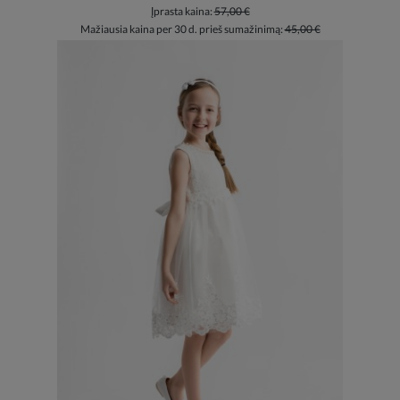
Įprasta kaina:
57,00 €
Mažiausia kaina per 30 d. prieš sumažinimą:
45,00 €