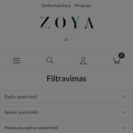
Susikurti paskyrą
Prisijungti
LT
Filtravimas
Dydis: (pasirinkti)
Spalva: (pasirinkti)
Aksesuarų spalva: (pasirinkti)