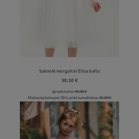
Suknelė mergaitei Elisa balta
30,10 €
Įprasta kaina:
43,00 €
Mažiausia kaina per 30 d. prieš sumažinimą:
35,00 €