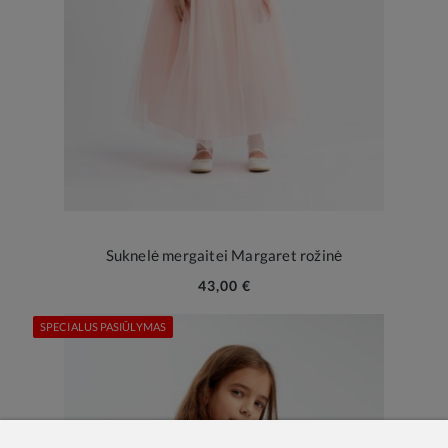
Suknelė mergaitei Margaret rožinė
43,00 €
SPECIALUS PASIŪLYMAS