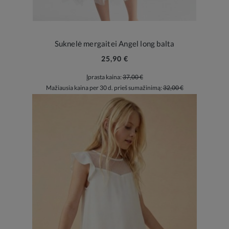
Suknelė mergaitei Angel long balta
25,90 €
Įprasta kaina:
37,00 €
Mažiausia kaina per 30 d. prieš sumažinimą:
32,00 €