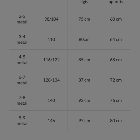
ilgis
apimtis
2-3
98/104
75 cm
60 cm
metai
3-4
110
80cm
64 cm
metai
4-5
116/122
85 cm
68 cm
metai
6-7
128/134
87 cm
72 cm
metai
7-8
140
92 cm
76 cm
metai
8-9
146
97 cm
80 cm
metai