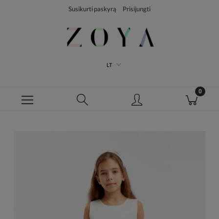
Susikurti paskyrą
Prisijungti
LT