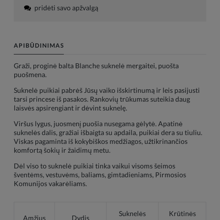
pridėti savo apžvalgą
APIBŪDINIMAS
Graži, proginė balta Blanche suknelė mergaitei, puošta
puošmena.
Suknelė puikiai pabrėš Jūsų vaiko išskirtinumą ir leis pasijusti
tarsi princese iš pasakos. Rankovių trūkumas suteikia daug
laisvės apsirengiant ir dėvint suknelę.
Viršus lygus, juosmenį puošia nusegama gėlytė. Apatinė
suknelės dalis, gražiai išbaigta su apdaila, puikiai dera su tiuliu.
Viskas pagaminta iš kokybiškos medžiagos, užtikrinančios
komfortą šokių ir žaidimų metu.
Dėl viso to suknelė puikiai tinka vaikui visoms šeimos
šventėms, vestuvėms, baliams, gimtadieniams, Pirmosios
Komunijos vakarėliams.
Suknelės
Krūtinės
Amžius
Dydis