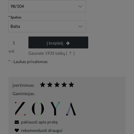
*
Spalva:
Į krepšelį
vnt
Gaunate
1935
taškų [
?
]
*
- Laukas privalomas
Įvertinimas:
Gamintojas:
paklausti apie prekę
rekomenduoti draugui