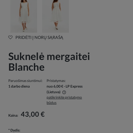
PRIDĖTI Į NORŲ SĄRAŠĄ
Suknelė mergaitei
Blanche
Paruošimas siuntimui:
Pristatymas:
1 darbo diena
nuo 6,00 €
- LP Express
(Lietuva)
patikrinkite pristatymo
Į kainą neįskaičiuotos galimos mokėjimo išlaidos
būdus
43,00 €
Kaina:
*
Dydis: