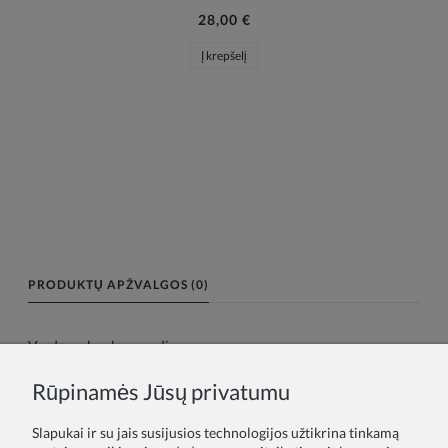
28,00 €
Į krepšelį
PRODUKTŲ APŽVALGOS (0)
Vardas arba slapyvardis:
Rūpinamės Jūsų privatumu
Tavo atsiliepimas:
Slapukai ir su jais susijusios technologijos užtikrina tinkamą