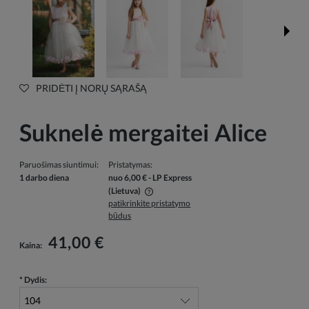
PRIDĖTI Į NORŲ SĄRAŠĄ
Suknelė mergaitei Alice
Paruošimas siuntimui:
Pristatymas:
1 darbo diena
nuo 6,00 €
- LP Express
(Lietuva)
patikrinkite pristatymo
Į kainą neįskaičiuotos galimos mokėjimo išlaidos
būdus
41,00 €
Kaina:
*
Dydis: