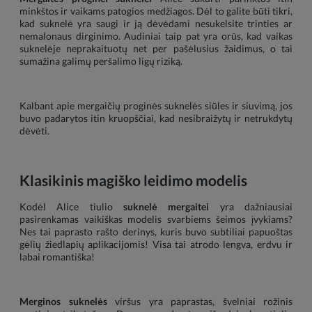
minkštos ir vaikams patogios medžiagos. Dėl to galite būti tikri,
kad suknelė yra saugi ir ją dėvėdami nesukelsite trinties ar
nemalonaus dirginimo. Audiniai taip pat yra orūs, kad vaikas
suknelėje neprakaituotų net per pašėlusius žaidimus, o tai
sumažina galimų peršalimo ligų riziką.
Kalbant apie mergaičių proginės suknelės siūles ir siuvimą, jos
buvo padarytos itin kruopščiai, kad nesibraižytų ir netrukdytų
dėvėti.
Klasikinis magiško leidimo modelis
Kodėl Alice tiulio
suknelė mergaitei
yra dažniausiai
pasirenkamas vaikiškas modelis svarbiems šeimos įvykiams?
Nes tai paprasto rašto derinys, kuris buvo subtiliai papuoštas
gėlių žiedlapių aplikacijomis! Visa tai atrodo lengva, erdvu ir
labai romantiška!
Merginos suknelės
viršus yra paprastas, švelniai rožinis