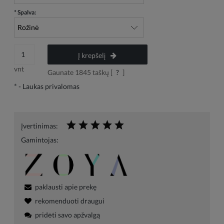
*
Spalva:
Į krepšelį
vnt
Gaunate
1845
taškų [
?
]
*
- Laukas privalomas
Įvertinimas:
Gamintojas:
paklausti apie prekę
rekomenduoti draugui
pridėti savo apžvalgą