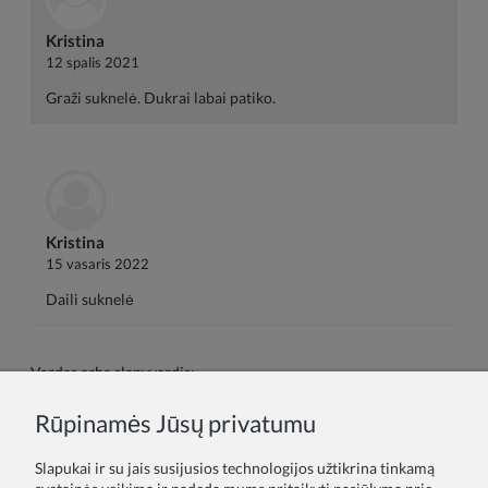
Kristina
12 spalis 2021
Graži suknelė. Dukrai labai patiko.
Kristina
15 vasaris 2022
Daili suknelė
Vardas arba slapyvardis:
Rūpinamės Jūsų privatumu
Tavo atsiliepimas:
Slapukai ir su jais susijusios technologijos užtikrina tinkamą