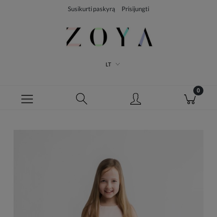
Susikurti paskyrą
Prisijungti
LT