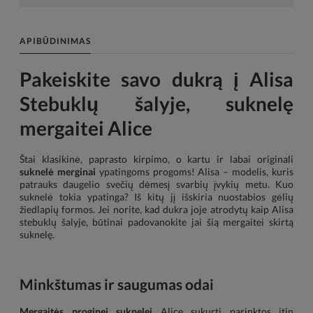
APIBŪDINIMAS
Pakeiskite savo dukrą į Alisa
Stebuklų šalyje, suknelę
mergaitei Alice
Štai klasikinė, paprasto kirpimo, o kartu ir labai originali
suknelė merginai
ypatingoms progoms! Alisa – modelis, kuris
patrauks daugelio svečių dėmesį svarbių įvykių metu. Kuo
suknelė tokia ypatinga? Iš kitų jį išskiria nuostabios gėlių
žiedlapių formos. Jei norite, kad dukra joje atrodytų kaip Alisa
stebuklų šalyje, būtinai padovanokite jai šią mergaitei skirtą
suknelę.
Minkštumas ir saugumas odai
Mergaitės proginei suknelei
Alice sukurti parinktos itin