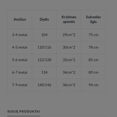
Krūtinės
Suknelės
Amžius
Dydis
apimtis
ilgis
3-4 metai
104
29cm*2
75 cm
4-5 metai
110/116
30cm*2
78 cm
5-6 metai
122/128
32cm*2
85 cm
6-7 metai
134
34cm*2
89 cm
7-9 metai
140/146
36cm*2
94 cm
SUSIJĘ PRODUKTAI