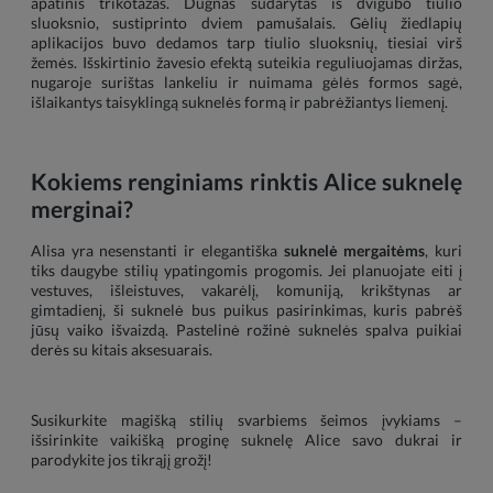
apatinis trikotažas. Dugnas sudarytas iš dvigubo tiulio
sluoksnio, sustiprinto dviem pamušalais. Gėlių žiedlapių
aplikacijos buvo dedamos tarp tiulio sluoksnių, tiesiai virš
žemės. Išskirtinio žavesio efektą suteikia reguliuojamas diržas,
nugaroje surištas lankeliu ir nuimama gėlės formos sagė,
išlaikantys taisyklingą suknelės formą ir pabrėžiantys liemenį.
Kokiems renginiams rinktis Alice suknelę
merginai?
Alisa yra nesenstanti ir elegantiška
suknelė mergaitėms
, kuri
tiks daugybe stilių ypatingomis progomis. Jei planuojate eiti į
vestuves, išleistuves, vakarėlį, komuniją, krikštynas ar
gimtadienį, ši suknelė bus puikus pasirinkimas, kuris pabrėš
jūsų vaiko išvaizdą. Pastelinė rožinė suknelės spalva puikiai
derės su kitais aksesuarais.
Susikurkite magišką stilių svarbiems šeimos įvykiams –
išsirinkite vaikišką proginę suknelę Alice savo dukrai ir
parodykite jos tikrąjį grožį!