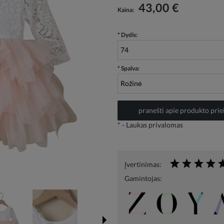
Į kainą neįskaičiuotos galimos mokėjimo
43,00 €
Kaina:
išlaidos
*
Dydis:
*
Spalva:
pranešti apie produkto pr
*
- Laukas privalomas
Įvertinimas:
Gamintojas: