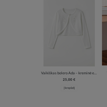
Vaikiškas bolero Ada – kreminė elegancija
25,00 €
Į krepšelį