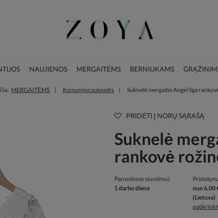
TIJOS
NAUJIENOS
MERGAITĖMS
BERNIUKAMS
GRĄŽINIM
čia:
MERGAITĖMS
Komunijos suknelės
Suknelė mergaitei Angel ilga rankov
LOOKBOOK
KALĖDŲ KOLEKCIJA
PRIDĖTI Į NORŲ SĄRAŠĄ
Suknelė merga
rankovė rožin
Paruošimas siuntimui:
Pristatym
1 darbo diena
nuo 6,00 
(Lietuva)
patikrink