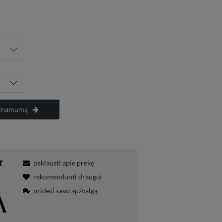
ieinamumą
paklausti apie prekę
rekomenduoti draugui
pridėti savo apžvalgą