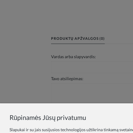
PRODUKTŲ APŽVALGOS (0)
Vardas arba slapyvardis:
Tavo atsiliepimas:
Rūpinamės Jūsų privatumu
Siųsti
Slapukai ir su jais susijusios technologijos užtikrina tinkamą svetai