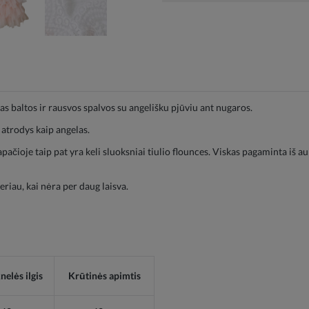
 baltos ir rausvos spalvos su angelišku pjūviu ant nugaros.
 atrodys kaip angelas.
pačioje taip pat yra keli sluoksniai tiulio flounces. Viskas pagaminta iš 
eriau, kai nėra per daug laisva.
nelės ilgis
Krūtinės apimtis