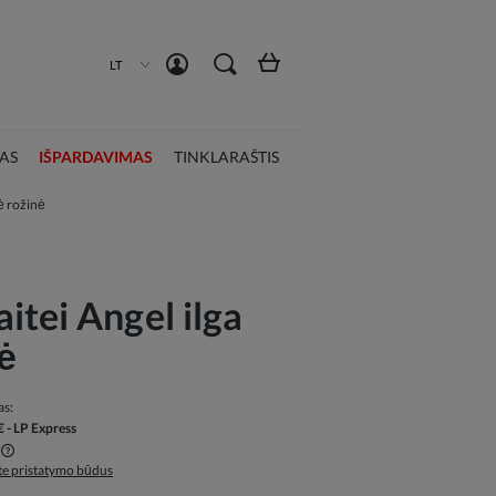
Susikurti paskyrą
Prisijungti
LT
AS
IŠPARDAVIMAS
TINKLARAŠTIS
ė rožinė
itei Angel ilga
ė
as:
€
- LP Express
ite pristatymo būdus