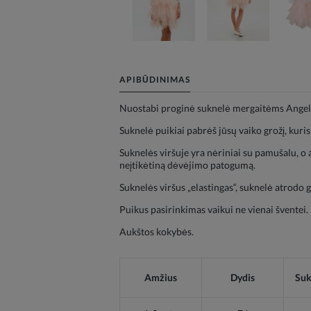
APIBŪDINIMAS
Nuostabi proginė suknelė mergaitėms Angelas
Suknelė puikiai pabrėš jūsų vaiko grožį, kuris
Suknelės viršuje yra nėriniai su pamušalu, o a
neįtikėtiną dėvėjimo patogumą.
Suknelės viršus „elastingas“, suknelė atrodo g
Puikus pasirinkimas vaikui ne vienai šventei.
Aukštos kokybės.
Amžius
Dydis
Suk