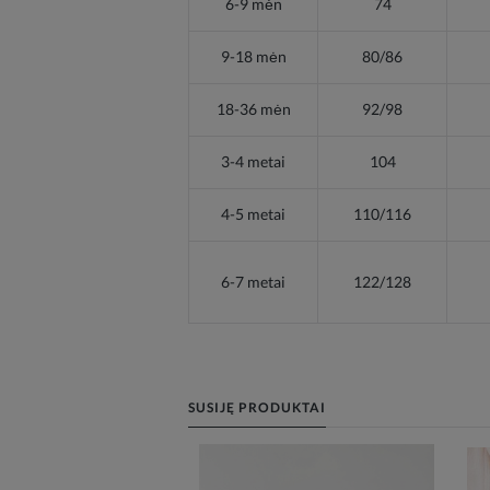
6-9 mėn
74
9-18 mėn
80/86
18-36 mėn
92/98
3-4 metai
104
4-5 metai
110/116
6-7 metai
122/128
SUSIJĘ PRODUKTAI