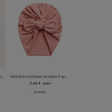
Rožinė rankinė su kaspinu ir perlais mergaitėms
Vaikiškas turbanas su lanku 6 spalvų
5,60 €
8,00 €
Į krepšelį