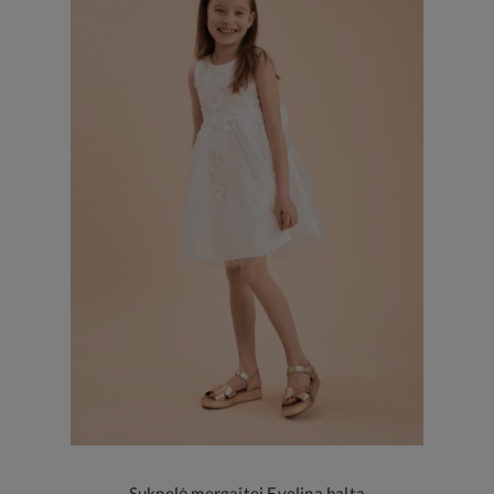
Suknelė mergaitei Evelina balta