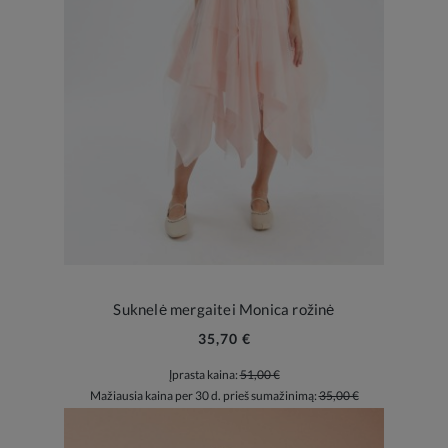
Suknelė mergaitei Monica rožinė
35,70 €
Įprasta kaina:
51,00 €
Mažiausia kaina per 30 d. prieš sumažinimą:
35,00 €