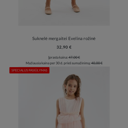
Suknelė mergaitei Evelina rožinė
32,90 €
Įprasta kaina:
47,00 €
Mažiausia kaina per 30 d. prieš sumažinimą:
40,00 €
SPECIALUS PASIŪLYMAS