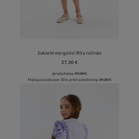
Suknelė mergaitei Rita rožinės
27,30 €
Įprasta kaina:
39,00 €
Mažiausia kaina per 30 d. prieš sumažinimą:
39,00 €