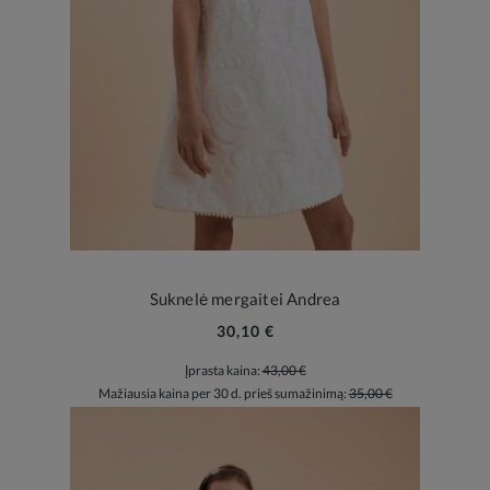
Suknelė mergaitei Andrea
30,10 €
Įprasta kaina:
43,00 €
Mažiausia kaina per 30 d. prieš sumažinimą:
35,00 €