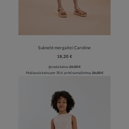
Suknelė mergaitei Caroline
18,20 €
Įprasta kaina:
26,00 €
Mažiausia kaina per 30 d. prieš sumažinimą:
26,00 €