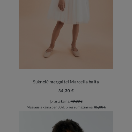
Suknelė mergaitei Marcella balta
34,30 €
Įprasta kaina:
49,00 €
Mažiausia kaina per 30 d. prieš sumažinimą:
35,00 €