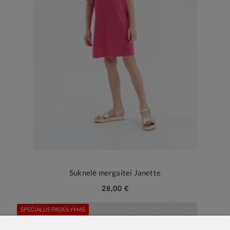
Suknelė mergaitei Janette
28,00 €
SPECIALUS PASIŪLYMAS