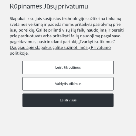
Rūpinamės Jūsų privatumu
Slapukai ir su jais susijusios technologijos užtikrina tinkamą
svetainės veikimą ir padeda mums pritaikyti pasiūlymą prie
jūsų poreikių. Galite priimti visų šių failų naudojimą ir pereiti
prie parduotuvės arba pritaikyti failų naudojimą pagal savo
pageidavimus, pasirinkdami parinktį „Tvarkyti sutikimus“.
Daugiau apie slapukus galite sužinoti mūsų Privatumo
politikoje.
Leisti tik būtinus
Valdyti sutikimus
Leisti visus