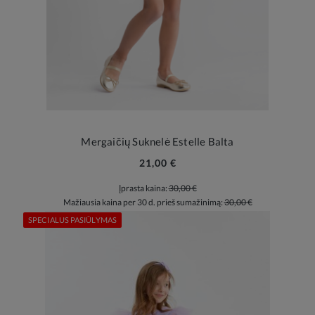
Mergaičių Suknelė Estelle Balta
21,00 €
Įprasta kaina:
30,00 €
Mažiausia kaina per 30 d. prieš sumažinimą:
30,00 €
SPECIALUS PASIŪLYMAS