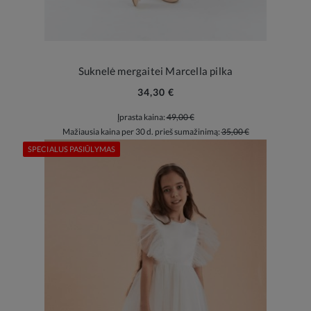
Suknelė mergaitei Marcella pilka
34,30 €
Įprasta kaina:
49,00 €
Mažiausia kaina per 30 d. prieš sumažinimą:
35,00 €
SPECIALUS PASIŪLYMAS