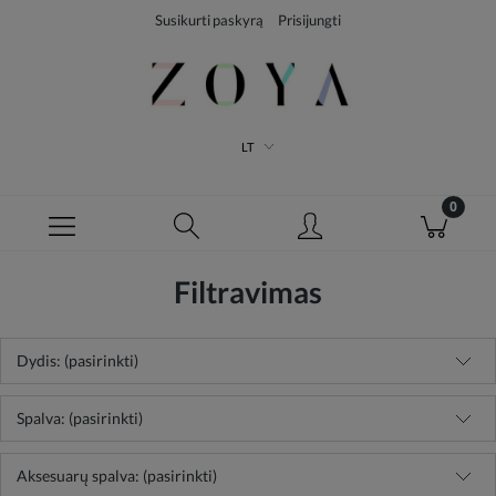
Susikurti paskyrą
Prisijungti
LT
Filtravimas
Dydis: (pasirinkti)
Spalva: (pasirinkti)
Aksesuarų spalva: (pasirinkti)