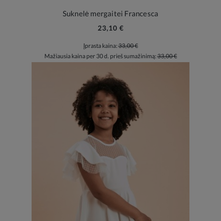
Suknelė mergaitei Francesca
23,10 €
Įprasta kaina:
33,00 €
Mažiausia kaina per 30 d. prieš sumažinimą:
33,00 €