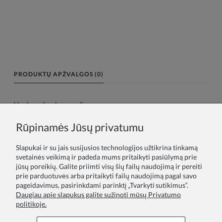
PRODUKTŲ APŽVALGOS (0)
Vardas arba slapyvardis:
Rūpinamės Jūsų privatumu
Tavo atsiliepimas:
Slapukai ir su jais susijusios technologijos užtikrina tinkamą
svetainės veikimą ir padeda mums pritaikyti pasiūlymą prie
jūsų poreikių. Galite priimti visų šių failų naudojimą ir pereiti
prie parduotuvės arba pritaikyti failų naudojimą pagal savo
pageidavimus, pasirinkdami parinktį „Tvarkyti sutikimus“.
Daugiau apie slapukus galite sužinoti mūsų Privatumo
politikoje.
Siųsti