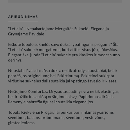
APIBŪDINIMAS
"Leticia" - Nepakartojama Mergaitės Suknelė: Elegancija
Grynajame Pavidale
Ieškote tobulo suknelės savo dukrai ypatingoms progoms? Štai
"Leticia" suknelė mergaitėms, kuri atitiks visus jūsų lūkesčius.
Elegantiška, juoda "Leticia" suknelė yra klasikos ir modernumo
derinys.
Nuostabi Išvaizda: Jūsų dukra ne tik atrodys nuostabiai, bet ir
pabrėš jos originalumą bei išskirtinumą. Išskirtinai sukirpta
viršutinė suknelės dalis suteikia jai ypatingo žavesio ir klasės.
Nešiojimo Komfortas: Dryžuotas audinys yra ne tik elastingas,
bet ir užtikrina aukštą nešiojimo laisvę. Papildomas dirželis
liemenyje pabrėžia figūrą ir suteikia elegancijos.
Tobula Kiekvienai Progai: Tai puikus pasirinkimas įvairioms
šventėms, balams, priėmimams, šventėms, vestuvėms,
gimtadieniams.