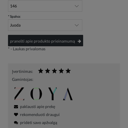
*
Spalva:
pranešti apie produkto prieinamumą
*
- Laukas privalomas
Įvertinimas:
Gamintojas:
paklausti apie prekę
rekomenduoti draugui
pridėti savo apžvalgą