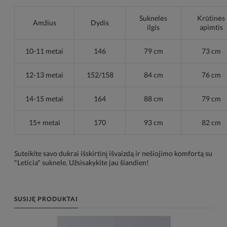
Suknelės
Krūtinės
Amžius
Dydis
ilgis
apimtis
10-11 metai
146
79 cm
73 cm
12-13 metai
152/158
84 cm
76 cm
14-15 metai
164
88 cm
79 cm
15+ metai
170
93 cm
82 cm
Suteikite savo dukrai išskirtinį išvaizdą ir nešiojimo komfortą su
"Leticia" suknele. Užsisakykite jau šiandien!
SUSIJĘ PRODUKTAI