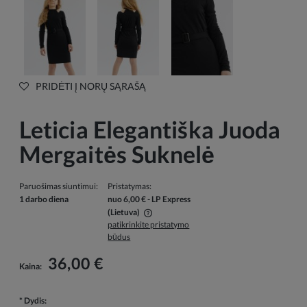
PRIDĖTI Į NORŲ SĄRAŠĄ
Leticia Elegantiška Juoda
Mergaitės Suknelė
Paruošimas siuntimui:
Pristatymas:
1 darbo diena
nuo 6,00 €
- LP Express
(Lietuva)
patikrinkite pristatymo
Į kainą neįskaičiuotos galimos mokėjimo išlaidos
būdus
36,00 €
Kaina:
*
Dydis: