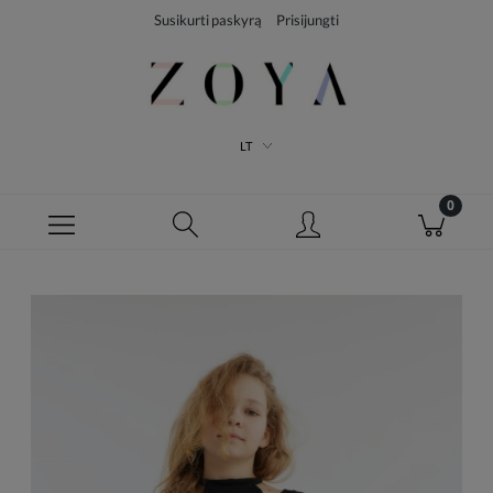
Susikurti paskyrą
Prisijungti
LT