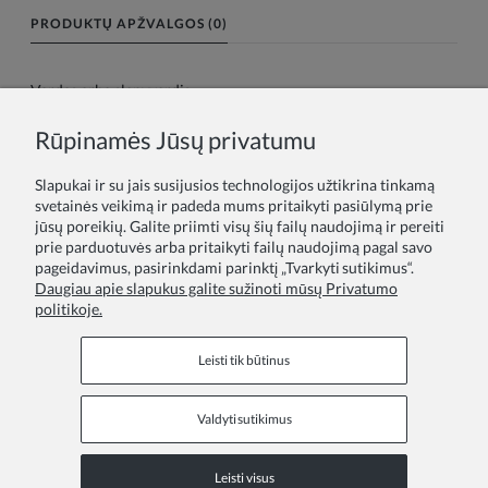
PRODUKTŲ APŽVALGOS (0)
Vardas arba slapyvardis:
Rūpinamės Jūsų privatumu
Tavo atsiliepimas:
Slapukai ir su jais susijusios technologijos užtikrina tinkamą
svetainės veikimą ir padeda mums pritaikyti pasiūlymą prie
jūsų poreikių. Galite priimti visų šių failų naudojimą ir pereiti
prie parduotuvės arba pritaikyti failų naudojimą pagal savo
pageidavimus, pasirinkdami parinktį „Tvarkyti sutikimus“.
Daugiau apie slapukus galite sužinoti mūsų Privatumo
politikoje.
Siųsti
Leisti tik būtinus
Valdyti sutikimus
Informaciniai puslapiai
Leisti visus