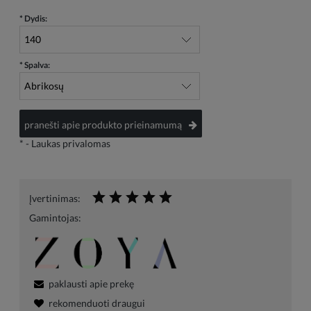
*
Dydis:
*
Spalva:
pranešti apie produkto prieinamumą
*
- Laukas privalomas
Įvertinimas:
Gamintojas:
paklausti apie prekę
rekomenduoti draugui