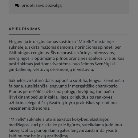
pridėti savo apžvalgą
APIBŪDINIMAS
Elegancija ir originalumas susitinka "Mirelle" oficialioje
suknelėje, skirta mažoms damoms, norinčioms spindėti per
iškilmingus renginius. Šis neįprastas kūrinys intensyvios,
energingos ir optimizmo pilnos oranžinės spalvos, yra puikus
pasirinkimas įvairioms šventėms, nuo šeimos švenčių iki
gimtadienių, vestuvių ceremonijų ir vestuvių.
Suknelės viršutinė dalis papuošta subtilia, lengvai krentančia
falbana, suteikiančia lengvumo ir mergaitiško charakterio.
Plonos petnešėlės užtikrina patogų dėvėjimą, tuo pačiu
išryškinant pečius ir kaklą. Ilgos, prigludusios rankovės
užtikrina elegantišką išvaizdą ir yra praktiškas sprendimas
vėsesnėmis dienomis.
"Mirelle" suknelė siūta iš aukštos kokybės, elastingos
medžiagos, kuri prisitaiko prie figūros, suteikdama judėjimo
laisvę. Dėl to jaunoji dama galės lengvai žaisti ir dalyvauti
žaidimuose be jokių apribojimų.