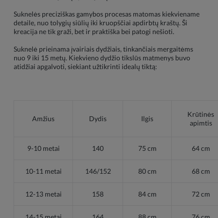
Suknelės preciziškas gamybos procesas matomas kiekviename
detaile, nuo tolygių siūlių iki kruopščiai apdirbtų kraštų. Ši
kreacija ne tik graži, bet ir praktiška bei patogi nešioti.
Suknelė prieinama įvairiais dydžiais, tinkančiais mergaitėms
nuo 9 iki 15 metų. Kiekvieno dydžio tikslūs matmenys buvo
atidžiai apgalvoti, siekiant užtikrinti idealų tiktą:
Krūtinės
Amžius
Dydis
Ilgis
apimtis
9-10 metai
140
75 cm
64 cm
10-11 metai
146/152
80 cm
68 cm
12-13 metai
158
84 cm
72 cm
14-15 metai
164
88 cm
76 cm