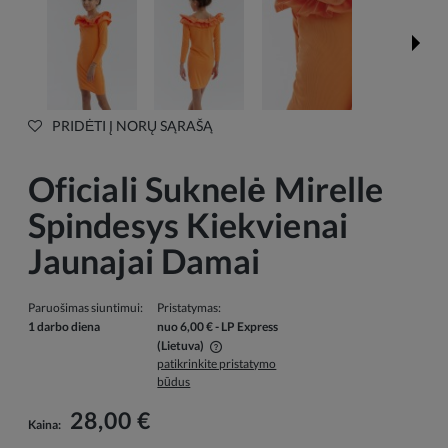
PRIDĖTI Į NORŲ SĄRAŠĄ
Oficiali Suknelė Mirelle
Spindesys Kiekvienai
Jaunajai Damai
Paruošimas siuntimui:
Pristatymas:
1 darbo diena
nuo 6,00 €
- LP Express
(Lietuva)
patikrinkite pristatymo
Į kainą neįskaičiuotos galimos mokėjimo išlaidos
būdus
28,00 €
Kaina: