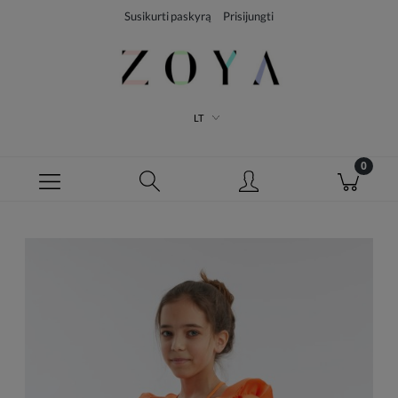
Susikurti paskyrą
Prisijungti
LT