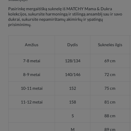
Pasirinkę mergaitišką suknelę iš MATCHY Mama & Dukra
kolekcijos, sukursite harmoningą ir stilingą ansamblį sau ir savo
dukrai, sukursite nepamirštamų akimirkų ir ypatingų
prisiminimų.
Amžius
Dydis
Suknelės ilgis
7-8 metai
128/134
69 cm
8-9 metai
140/146
72 cm
10-11 metai
152
75 cm
11-12 metai
158
81 cm
S
88 cm
M
89 cm