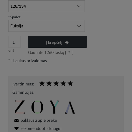
*
Spalva:
Į krepšelį
vnt
Gaunate
1260
taškų [
?
]
*
- Laukas privalomas
Įvertinimas:
Gamintojas:
paklausti apie prekę
rekomenduoti draugui