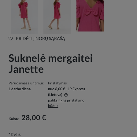
PRIDĖTI Į NORŲ SĄRAŠĄ
Suknelė mergaitei
Janette
Paruošimas siuntimui:
Pristatymas:
1 darbo diena
nuo 6,00 €
- LP Express
(Lietuva)
patikrinkite pristatymo
Į kainą neįskaičiuotos galimos mokėjimo išlaidos
būdus
28,00 €
Kaina:
*
Dydis: