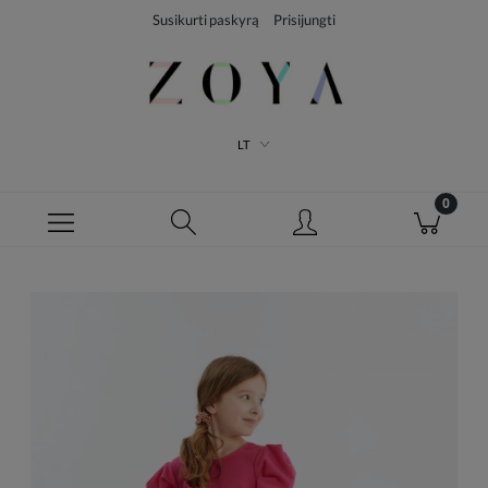
Susikurti paskyrą
Prisijungti
LT