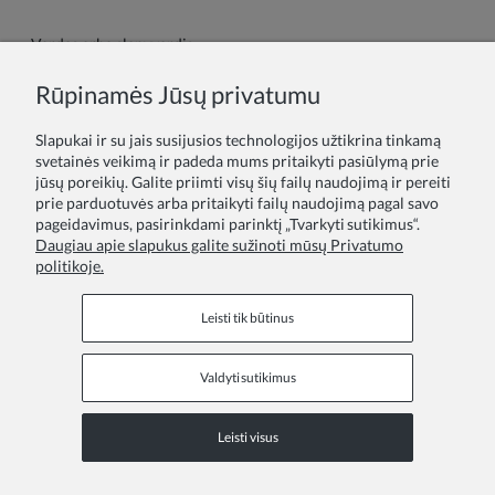
Vardas arba slapyvardis:
Rūpinamės Jūsų privatumu
Tavo atsiliepimas:
Slapukai ir su jais susijusios technologijos užtikrina tinkamą
svetainės veikimą ir padeda mums pritaikyti pasiūlymą prie
jūsų poreikių. Galite priimti visų šių failų naudojimą ir pereiti
prie parduotuvės arba pritaikyti failų naudojimą pagal savo
pageidavimus, pasirinkdami parinktį „Tvarkyti sutikimus“.
Daugiau apie slapukus galite sužinoti mūsų Privatumo
politikoje.
Siųsti
Leisti tik būtinus
Valdyti sutikimus
Informaciniai puslapiai
Leisti visus
COPYRIGHT © 2026 ZOYA GROUP