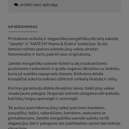
pridėti savo apžvalgą
APIBŪDINIMAS
Pristatome unikalią ir elegantišką mergaitišką oficialią suknelę
"Janette" iš "MATCHY Mama & Dukra" kolekcijos. Su šia
tamsiai rožinės spalvos suknele jūsų vaikas atrodys
fenomenaliai ir kartu pabrėš savo originalumą.
Janette mergaitiška suknelė išsiskiria akį traukiančiomis
puošniomis rankovėmis ir gražiu nugaros iškirpimu su lankeliu,
kurie jai suteikia nepaprasto žavesio. Kiekviena detalė
kruopščiai sukurta siekiant užtikrinti unikalią išvaizdą ir stilių.
Kūrinys garantuoja didelę dėvėjimo laisvę, todėl jūsų vaikas
visada jausis patogiai. Nugaroje suknelė užsegama užtrauktuku,
kad būtų lengva apsirengti ir nusirengti.
Tai puikus pasirinkimas jūsų vaikui įvairioms šventėms,
pavyzdžiui, baliui, vakarėliams, šventėms, vestuvėms ar
gimtadieniams. Janette mergaitiška suknelė suteiks ne tik
elegancijos, bet ir patogumo bei pasitikėjimo savimi bet kokioje
situacijoje.