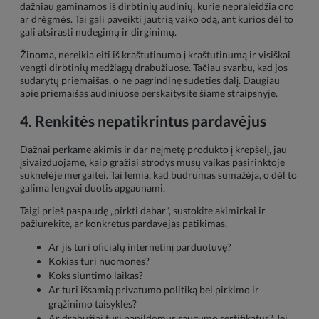
dažniau gaminamos iš dirbtinių audinių, kurie nepraleidžia oro
ar drėgmės. Tai gali paveikti jautrią vaiko odą, ant kurios dėl to
gali atsirasti nudegimų ir dirginimų.
Žinoma, nereikia eiti iš kraštutinumo į kraštutinumą ir visiškai
vengti dirbtinių medžiagų drabužiuose. Tačiau svarbu, kad jos
sudarytų priemaišas, o ne pagrindinę sudėties dalį. Daugiau
apie priemaišas audiniuose perskaitysite šiame straipsnyje.
4. Renkitės nepatikrintus pardavėjus
Dažnai perkame akimis ir dar neįmetę produkto į krepšelį, jau
įsivaizduojame, kaip gražiai atrodys mūsų vaikas pasirinktoje
suknelėje mergaitei. Tai lemia, kad budrumas sumažėja, o dėl to
galima lengvai duotis apgaunami.
Taigi prieš paspaudę „pirkti dabar", sustokite akimirkai ir
pažiūrėkite, ar konkretus pardavėjas patikimas.
Ar jis turi oficialų internetinį parduotuvę?
Kokias turi nuomones?
Koks siuntimo laikas?
Ar turi išsamią privatumo politiką bei pirkimo ir
grąžinimo taisykles?
Ar drabužiai turi papildomus saugumo sertifikatus? Jei