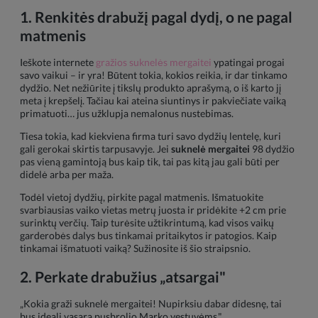
1. Renkitės drabužį pagal dydį, o ne pagal
matmenis
Ieškote internete
gražios suknelės mergaitei
ypatingai progai
savo vaikui – ir yra! Būtent tokia, kokios reikia, ir dar tinkamo
dydžio. Net nežiūrite į tikslų produkto aprašymą, o iš karto jį
meta į krepšelį. Tačiau kai ateina siuntinys ir pakviečiate vaiką
primatuoti… jus užklupja nemalonus nustebimas.
Tiesa tokia, kad kiekviena firma turi savo dydžių lentelę, kuri
gali gerokai skirtis tarpusavyje. Jei
suknelė mergaitei
98 dydžio
pas vieną gamintoją bus kaip tik, tai pas kitą jau gali būti per
didelė arba per maža.
Todėl vietoj dydžių, pirkite pagal matmenis. Išmatuokite
svarbiausias vaiko vietas metrų juosta ir pridėkite +2 cm prie
surinktų verčių. Taip turėsite užtikrintumą, kad visos vaikų
garderobės dalys bus tinkamai pritaikytos ir patogios. Kaip
tinkamai išmatuoti vaiką? Sužinosite iš šio straipsnio.
2. Perkate drabužius „atsargai"
„Kokia graži suknelė mergaitei! Nupirksiu dabar didesnę, tai
bus ideali vasarą pusbrolio Marko vestuvėms."