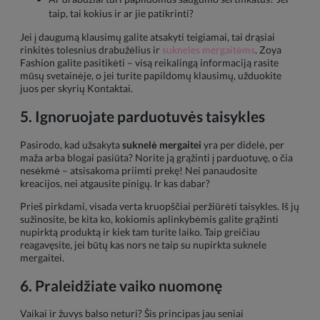
taip, tai kokius ir ar jie patikrinti?
Jei į daugumą klausimų galite atsakyti teigiamai, tai drąsiai
rinkitės tolesnius drabužėlius ir
sukneles mergaitėms
. Zoya
Fashion galite pasitikėti – visą reikalingą informaciją rasite
mūsų svetainėje, o jei turite papildomų klausimų, užduokite
juos per skyrių Kontaktai.
5. Ignoruojate parduotuvės taisykles
Pasirodo, kad užsakyta
suknelė mergaitei
yra per didelė, per
maža arba blogai pasiūta? Norite ją grąžinti į parduotuvę, o čia
nesėkmė – atsisakoma priimti prekę! Nei panaudosite
kreacijos, nei atgausite pinigų. Ir kas dabar?
Prieš pirkdami, visada verta kruopščiai peržiūrėti taisykles. Iš jų
sužinosite, be kita ko, kokiomis aplinkybėmis galite grąžinti
nupirktą produktą ir kiek tam turite laiko. Taip greičiau
reagavęsite, jei būtų kas nors ne taip su nupirkta suknele
mergaitei.
6. Praleidžiate vaiko nuomonę
Vaikai ir žuvys balso neturi? Šis principas jau seniai