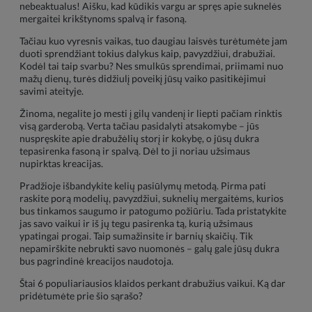
nebeaktualus! Aišku, kad kūdikis vargu ar spręs apie suknelės
mergaitei krikštynoms spalvą ir fasoną.
Tačiau kuo vyresnis vaikas, tuo daugiau laisvės turėtumėte jam
duoti sprendžiant tokius dalykus kaip, pavyzdžiui, drabužiai.
Kodėl tai taip svarbu? Nes smulkūs sprendimai, priimami nuo
mažų dienų, turės didžiulį poveikį jūsų vaiko pasitikėjimui
savimi ateityje.
Žinoma, negalite jo mesti į gilų vandenį ir liepti pačiam rinktis
visą garderobą. Verta tačiau pasidalyti atsakomybe – jūs
nuspręskite apie drabužėlių storį ir kokybę, o jūsų dukra
tepasirenka fasoną ir spalvą. Dėl to ji noriau užsimaus
nupirktas kreacijas.
Pradžioje išbandykite kelių pasiūlymų metodą. Pirma pati
raskite porą modelių, pavyzdžiui, suknelių mergaitėms, kurios
bus tinkamos saugumo ir patogumo požiūriu. Tada pristatykite
jas savo vaikui ir iš jų tegu pasirenka tą, kurią užsimaus
ypatingai progai. Taip sumažinsite ir barnių skaičių. Tik
nepamirškite nebrukti savo nuomonės – galų gale jūsų dukra
bus pagrindinė kreacijos naudotoja.
Štai 6 populiariausios klaidos perkant drabužius vaikui. Ką dar
pridėtumėte prie šio sąrašo?