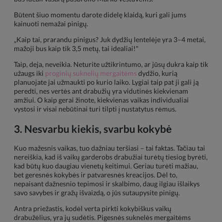
Būtent šiuo momentu darote didelę klaidą, kuri gali jums
kainuoti nemažai pinigų.
„Kaip tai, prarandu pinigus? Juk dydžių lentelėje yra 3–4 metai,
mažoji bus kaip tik 3,5 metų, tai idealiai!"
Taip, deja, neveikia. Neturite užtikrintumo, ar jūsų dukra kaip tik
užaugs iki
proginių suknelių mergaitėms
dydžio, kurią
planuojate jai užmaukti po kurio laiko. Lygiai taip pat ji gali ją
peredti, nes vertės ant drabužių yra vidutinės kiekvienam
amžiui. O kaip gerai žinote, kiekvienas vaikas individualiai
vystosi ir visai nebūtinai turi tilpti į nustatytus rėmus.
3. Nesvarbu kiekis, svarbu kokybė
Kuo mažesnis vaikas, tuo dažniau teršiasi – tai faktas. Tačiau tai
nereiškia, kad iš vaikų garderobs drabužiai turėtų tiesiog byrėti,
kad būtų kuo daugiau vienetų keitimui. Geriau turėti mažiau,
bet geresnės kokybės ir patvaresnės kreacijos. Dėl to,
nepaisant dažnesnio tepimosi ir skalbimo, daug ilgiau išlaikys
savo savybes ir gražų išvaizdą, o jūs sutaupysite pinigų.
Antra priežastis, kodėl verta pirkti kokybiškus vaikų
drabužėlius, yra jų sudėtis. Pigesnės suknelės mergaitėms