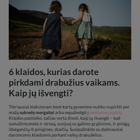
6 klaidos, kurias darote
pirkdami drabužius vaikams.
Kaip jų išvengti?
Tikriausiai kiekvienam bent kartą gyvenime nutiko nupirkti per
mažą
suknelę mergaitei
arba nepažvelgti į
pėdkelnių sudėtį
.
Klaidos pasitaiko, tačiau verta žinoti, kaip jų išvengti – kad
sumažintumėte ir stresą, susijusį su galimo grąžinimo, ir pinigų,
išbėgančių iš piniginės, skaičių. Susipažinkite su dažniausiai
daromomis klaidomis perkant vaikų drabužėlius.