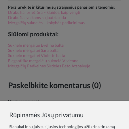
Peržiūrėkite ir kitus mūsų straipsnius panašiomis temomis:
Drabužiai priežiūra – klaidos, kaip vengti
Drabužiai vaikams su jautria oda
Mergaičių suknelės – kokybės patikrinimas
Siūlomi produktai:
Suknelė mergaitei Evelina balta
Suknelė mergaitei Sara balta
Suknelė mergaitei Violette balta
Elegantiška mergaičių suknelė Vivienne
Mergaičių Pėdkelnės Širdelės Bežo Atspalvyje
Paskelbkite komentarus (0)
Vardas ir pavardė:
Rūpinamės Jūsų privatumu
Tavo komentaras:
Slapukai ir su jais susijusios technologijos užtikrina tinkamą