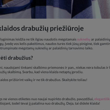
laidos drabužių priežiūroje
lyginimas leidžia ne tik ilgiau naudotis mėgstamais
suknelių
ar palaidinių
ų. Įvedę vos kelis pakeitimus, naudos turės tiek jūsų piniginė, tiek gamtin
netrumpinate mėgstamų suknelių ar palaidinių tarnavimo laiko.
rėti drabužius?
ami, naudojami tinkami skalbimo priemonės ir pan., niekas nėra tobulas ir 
bužių skalbimą. Svarbu, kad viena klaida netaptų įpročiu.
idos prižiūrint vaikų ir ne tik drabužius. Skaitykite toliau!
ęs nė vienos etiketės nuo naujai nupirkto drabužio, pavyzdžiui,
elegantišk
šiojant, todėl tėvai jį pašalina nuo drabužių. Deja, tai didelė klaida!