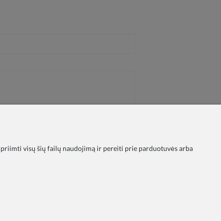
 priimti visų šių failų naudojimą ir pereiti prie parduotuvės arba
ika
Taisyklės
Apmokėjimas