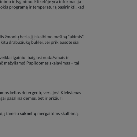
inimo ir lyginimo. Etiketėje yra informacija
, kokią programą ir temperatūrą pasirinkti, kad
 žmonių beria jį į skalbimo mašiną "akimis".
kitų drabužiukų būklei. Jei priklausote šiai
 veikla ilgainiui baigiasi nudažymais ir
pač mažyliams! Papildomas skalavimas – tai
riamos kelios detergentų versijos! Kiekvienas
ai pašalina dėmes, bet ir prižiūri
ui, į tamsių
suknelių
mergaitėms skalbimą,