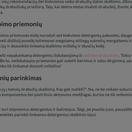
i visų rekomendacijų dėl kiekvienos vaiko drabužių dalies skalbimo, džiov
iškų drabužiukų priežiūrą. Taip, kai ateina metas išvalyti drabužėlį, žinote
ą.
lbimo priemonių
mo priemonės kiekį nurodyti ant kiekvieno detergentų pakuotės, daugelis
urėti didžiulį poveikį tolimesnei mėgstamų stilingų suknelių mergaitėms ir 
jų ir dozuokite tinkamą skalbimo miltelių ir skysčių kiekį.
kelti nepakankamą detergentu išskalavojimą iš
vaikiško drabužiuko
. Tokia
Be to, neišskalaujos priemonės gali sukelti bėrimus ir odos dirginimą, y
nka tik tinkamai dozuoti miltelius!
nių parinkimas
iu jų į tamsių drabužių skalbimą. Kas gali nutikti?". Na, ne be reikalo suku
us komponentus bei paviršinio aktyvumo medžiagas, kurios ne tik veiksming
 turi stipresnius detergentus ir balintojus. Taigi, jei įmesite juos, pavyzdži
stenkitės parinkti tinkamus detergentus skalbinio tipui.