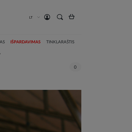
Susikurti paskyrą
Prisijungti
LT
AS
IŠPARDAVIMAS
TINKLARAŠTIS
?
0