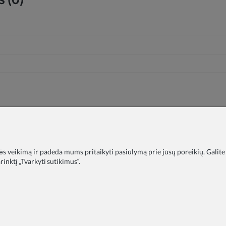
nės veikimą ir padeda mums pritaikyti pasiūlymą prie jūsų poreikių. Galite
inktį „Tvarkyti sutikimus“.
timo įstaigoms
DUK
Tinklaraštis
Apie mus
Privatumo polit
Pristatymas
Skundai
Kontaktai
COPYRIGHT © 2026 ZOYA GROUP