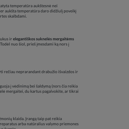
statyta temperatūra aukštesnė nei
er aukšta temperatūra daro didžiulį poveikį
ertes skalbdami.
iukus ir
elegantiškos suknelės mergaitėms
Todėl nuo šiol, prieš įmesdami ką nors į
yti rečiau neprarandant drabužio išvaizdos ir
guoja į vėdinimą bei šaldymą (nors čia reikia
elė mergaitei, du kartus pagalvokite, ar tikrai
žmonių klaida. Įrangą taip pat reikia
us preparatus arba natūralius valymo priemones
bus švarūs.