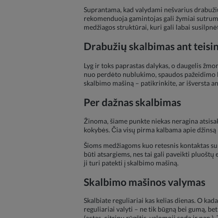
Suprantama, kad valydami nešvarius drabužius
rekomenduoja gamintojas gali žymiai sutrum
medžiagos struktūrai, kuri gali labai susilpnė
Drabužių skalbimas ant teisi
Lyg ir toks paprastas dalykas, o daugelis žmo
nuo perdėto nublukimo, spaudos pažeidimo bei 
skalbimo mašiną – patikrinkite, ar išversta a
Per dažnas skalbimas
Žinoma, šiame punkte niekas neragina atsisak
kokybės. Čia visų pirma kalbama apie džinsą i
Šioms medžiagoms kuo retesnis kontaktas su va
būti atsargiems, nes tai gali paveikti pluoštų 
ji turi patekti į skalbimo mašiną.
Skalbimo mašinos valymas
Skalbiate reguliariai kas kelias dienas. O kad
reguliariai valyti – ne tik būgną bei gumą, b
(actas, citrinų rūgštis, valomoji soda ir pan.).