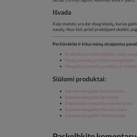
Išvada
Kaip matote, yra dar daug klaidų, kurias gali
naudų. Nuo šiol, prieš pradėjęant skalbti, pag
Peržiūrėkite ir kitus mūsų straipsnius pana
Drabužiai priežiūra klaidos: kaip vengt
Naujų suknelių priežiūra mergaitėms
Mergaičių suknelių priežiūra ir skalbi
Siūlomi produktai:
Suknelė mergaitei Evelina balta
Suknelė mergaitei Sara balta
Elegantiška mergaičių suknelė Elena
Suknelė mergaitei Marcella balta
Suknelė mergaitei Violette balta
Paskelbkite komentarus