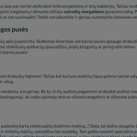
 taip pat norite atsikratyti mikroorganizmų ir kitų bakterijų. Tačiau nu
pinti mėgstamų rafinuoto stiliaus
suknelių mergaitėms
gyvavimo laiką. P
ti ar net susitraukti! Todėl nerizikuokite ir geriau nustatykite žemesnes v
ngos pusės
nių apie jį pamiršta. Skalbimas išverstais ant kairės pusės apsaugo drabuž
išsikišusių aplikacijų (pavyzdžiui, įsiūtų blizgučių ar perlų) atitrūkimo. 
nt kairės pusės!
yti drabužių higienos! Tačiau kai kuriuos audinių tipus galima ramiai val
r vilną.
ndeniu, tuo geriau. Be to, iš šių audinių pagaminti drabužiai puikiai rea
elastingumą). Jei vaiko spintoje atsiras vilnonis megztinis ar džinsinė sukn
a paskutinį kartą valėte pačią skalbimo mašiną...? Deja, tai dažna daugelio 
et ir miltelių stalčių, vamzdžius bei nuotekų. Tam galite naudoti speciali
 Tokį valymą atlikite bent kartą per mėnesį, o jūsų skalbiniai tikrai visada 