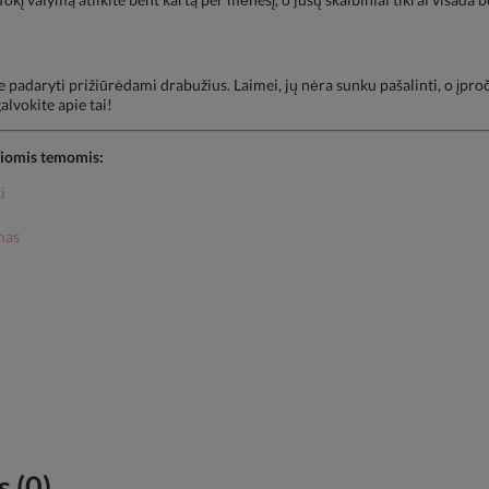
te padaryti prižiūrėdami drabužius. Laimei, jų nėra sunku pašalinti, o įpr
alvokite apie tai!
šiomis temomis:
i
mas
 (0)