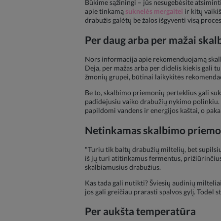
Būkime sąžiningi – jūs nesugebėsite atsimint
apie tinkamą
suknelės mergaitei
ir kitų vaik
drabužis galėtų be žalos išgyventi visą proces
Per daug arba per mažai ska
Nors informacija apie rekomenduojamą skalbi
Deja, per mažas arba per didelis kiekis gali t
žmonių grupei, būtinai laikykitės rekomendaci
Be to, skalbimo priemonių perteklius gali su
padidėjusiu vaiko drabužių nykimo polinkiu. 
papildomi vandens ir energijos kaštai, o paka
Netinkamas skalbimo priemo
"Turiu tik baltų drabužių miltelių, bet supils
iš jų turi atitinkamus fermentus, prižiūrinči
skalbiamusius drabužius.
Kas tada gali nutikti? Šviesių audinių milteliai
jos gali greičiau prarasti spalvos gylį. Todėl 
Per aukšta temperatūra