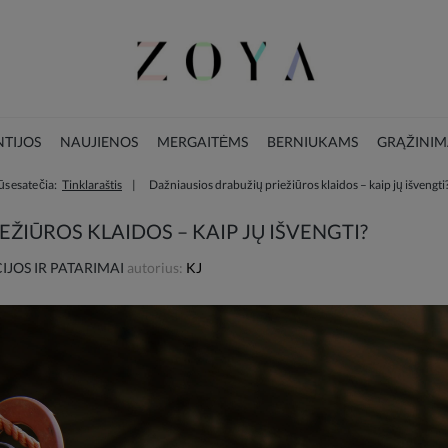
TIJOS
NAUJIENOS
MERGAITĖMS
BERNIUKAMS
GRĄŽINIM
ūs esate čia:
Tinklaraštis
Dažniausios drabužių priežiūros klaidos – kaip jų išvengti
LOOKBOOK
KALĖDŲ KOLEKCIJA
ŽIŪROS KLAIDOS – KAIP JŲ IŠVENGTI?
JOS IR PATARIMAI
autorius:
KJ