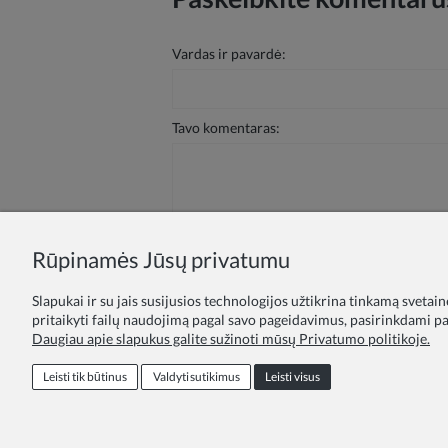
Vardas ir pavardė:
Tavo komentaras:
Rūpinamės Jūsų privatumu
Siųsti
Slapukai ir su jais susijusios technologijos užtikrina tinkamą svetai
pritaikyti failų naudojimą pagal savo pageidavimus, pasirinkdami par
Daugiau apie slapukus galite sužinoti mūsų Privatumo politikoje.
Lojalumo programa
Pasiūlymas švie
Leisti tik būtinus
Valdyti sutikimus
Leisti visus