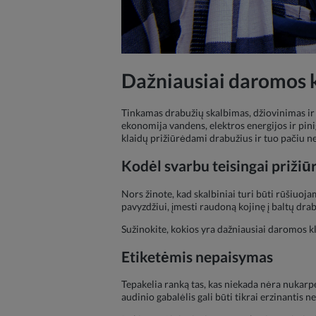
Dažniausiai daromos k
Tinkamas drabužių skalbimas, džiovinimas ir 
ekonomija vandens, elektros energijos ir pinig
klaidų prižiūrėdami drabužius ir tuo pačiu 
Kodėl svarbu teisingai prižiū
Nors žinote, kad skalbiniai turi būti rūšiuoj
pavyzdžiui, įmesti raudoną kojinę į baltų dra
Sužinokite, kokios yra dažniausiai daromos kla
Etiketėmis nepaisymas
Tepakelia ranką tas, kas niekada nėra nukarp
audinio gabalėlis gali būti tikrai erzinantis ne