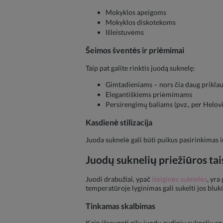
Mokyklos apeigoms
Mokyklos diskotekoms
Išleistuvėms
Šeimos šventės ir priėmimai
Taip pat galite rinktis juodą suknelę:
Gimtadieniams – nors čia daug prikla
Elegantiškiems priėmimams
Persirengimų baliams (pvz., per Helov
Kasdienė stilizacija
Juoda suknelė gali būti puikus pasirinkimas i
Juodų suknelių priežiūros tai
Juodi drabužiai, ypač
išeiginės suknelės
, yra
temperatūroje lyginimas gali sukelti jos bluk
Tinkamas skalbimas
Kaip išsaugoti gilų juodų audinių suknelių sp