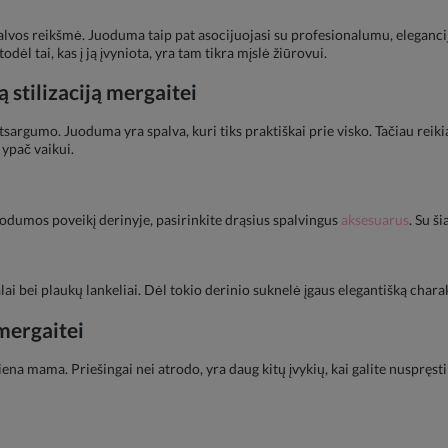
palvos reikšmė. Juoduma taip pat asocijuojasi su profesionalumu, eleganci
l tai, kas į ją įvyniota, yra tam tikra mįslė žiūrovui.
 stilizaciją mergaitei
argumo. Juoduma yra spalva, kuri tiks praktiškai prie visko. Tačiau reikia
, ypač vaikui.
odumos poveikį derinyje, pasirinkite drąsius spalvingus
aksesuarus
. Su š
i bei plaukų lankeliai. Dėl tokio derinio suknelė įgaus elegantišką charak
mergaitei
na mama. Priešingai nei atrodo, yra daug kitų įvykių, kai galite nuspręsti 