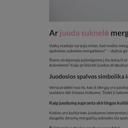
Ar
juoda suknelė
merga
Vaikų madoje vyrauja mitas, kad mažos mergait
spalvotas sukneles mergaitėms!" – dažnai gird
Šiame straipsnyje pažvelgsime į šią temą iš a
dukrelėms? Kaip prižiūrėti juodus drabužius, k
Juodosios spalvos simbolika 
Verta pradėti nuo to, kas iš tikrųjų yra juodoj
susidaro dėl šviesos trūkumo. Todėl ji laikom
Kaip juodumą supranta skirtingos kult
Kokios yra kultūrinės juodumos interpretacijo
daugelio žmonių mergaičių suknelės šia spalva