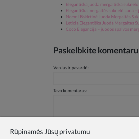
Elegantiška juoda mergaitiška suknelė
Elegantiška mergaitės suknelė Luna – 
Noemi Išskirtinė Juoda Mergaitės Suk
Leticia Elegantiška Juoda Mergaitės S
Coco Elegancija – juodos spalvos mer
Paskelbkite komentarus
Vardas ir pavardė:
Tavo komentaras:
Rūpinamės Jūsų privatumu
Siųsti