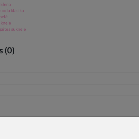
 Elena
juoda klasika
nelė
uknelė
gaitės suknelė
 (0)