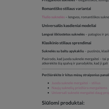
Romantiško stiliaus variantai
Tiulio suknelės
– lengvos, romantiškos suknel
Universalūs kasdieniai modeliai
Lengvai išklostėtos suknelės
– patogios ir pr
Klasikinio stiliaus sprendimai
Suknelės su baltu apykakliu
– puošnūs, klasik
Pasirodo, kad juoda suknelė mergaitei – tai 
atkerėkite šią spalvą ir parodykite, kad ji gali
Peržiūrėkite ir kitus mūsų straipsnius pana
Juoda suknelė mergaitei – stilius
Naujų suknelių priežiūra mergaitėms
Universali suknelė mergaitei daug pr
Siūlomi produktai: