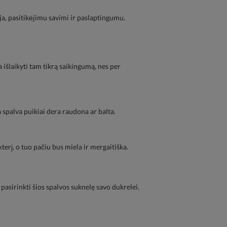
ja, pasitikėjimu savimi ir paslaptingumu.
 išlaikyti tam tikrą saikingumą, nes per
ia spalva puikiai dera raudona ar balta.
terį, o tuo pačiu bus miela ir mergaitiška.
pasirinkti šios spalvos suknelę savo dukrelei.