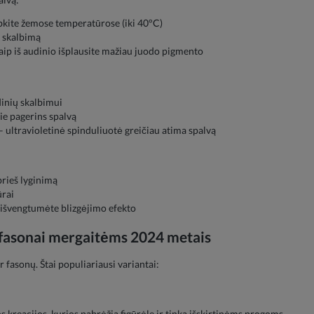
lbkite žemose temperatūrose (iki 40°C)
š skalbimą
aip iš audinio išplausite mažiau juodo pigmento
dinių skalbimui
rie pagerins spalvą
 ultravioletinė spinduliuotė greičiau atima spalvą
prieš lyginimą
ūrai
d išvengtumėte blizgėjimo efekto
 fasonai mergaitėms 2024 metais
r fasonų. Štai populiariausi variantai:
os kreacijos, kurios pabrėžia figūrėlę ir tinka išskirtinėms progoms.