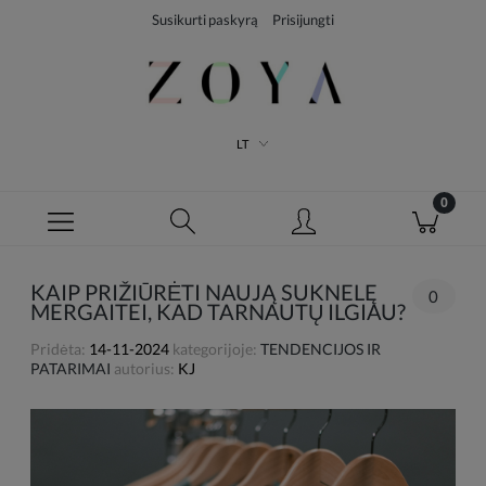
Susikurti paskyrą
Prisijungti
LT
KAIP PRIŽIŪRĖTI NAUJĄ SUKNELĘ
0
MERGAITEI, KAD TARNAUTŲ ILGIAU?
Pridėta:
14-11-2024
kategorijoje:
TENDENCIJOS IR
PATARIMAI
autorius:
KJ