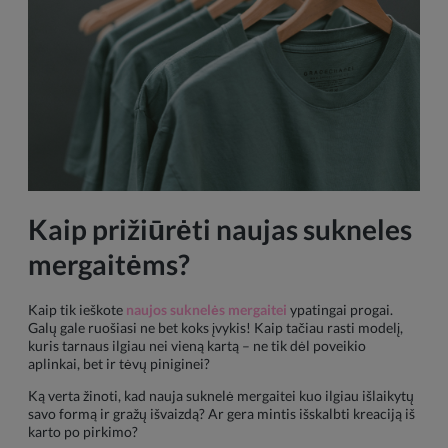
Kaip prižiūrėti naujas sukneles
mergaitėms?
Kaip tik ieškote
naujos suknelės mergaitei
ypatingai progai.
Galų gale ruošiasi ne bet koks įvykis! Kaip tačiau rasti modelį,
kuris tarnaus ilgiau nei vieną kartą – ne tik dėl poveikio
aplinkai, bet ir tėvų piniginei?
Ką verta žinoti, kad nauja suknelė mergaitei kuo ilgiau išlaikytų
savo formą ir gražų išvaizdą? Ar gera mintis išskalbti kreaciją iš
karto po pirkimo?