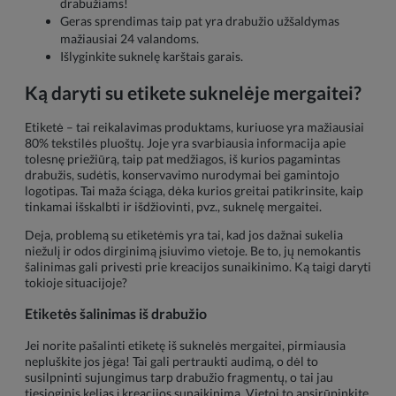
drabužiams!
Geras sprendimas taip pat yra drabužio užšaldymas
mažiausiai 24 valandoms.
Išlyginkite suknelę karštais garais.
Ką daryti su etikete suknelėje mergaitei?
Etiketė – tai reikalavimas produktams, kuriuose yra mažiausiai
80% tekstilės pluoštų. Joje yra svarbiausia informacija apie
tolesnę priežiūrą, taip pat medžiagos, iš kurios pagamintas
drabužis, sudėtis, konservavimo nurodymai bei gamintojo
logotipas. Tai maža ściąga, dėka kurios greitai patikrinsite, kaip
tinkamai išskalbti ir išdžiovinti, pvz., suknelę mergaitei.
Deja, problemą su etiketėmis yra tai, kad jos dažnai sukelia
niežulį ir odos dirginimą įsiuvimo vietoje. Be to, jų nemokantis
šalinimas gali privesti prie kreacijos sunaikinimo. Ką taigi daryti
tokioje situacijoje?
Etiketės šalinimas iš drabužio
Jei norite pašalinti etiketę iš suknelės mergaitei, pirmiausia
nepluškite jos jėga! Tai gali pertraukti audimą, o dėl to
susilpninti sujungimus tarp drabužio fragmentų, o tai jau
tiesioginis kelias į kreacijos sunaikinimą. Vietoj to apsirūpinkite