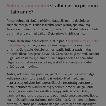
Suknelės mergaitei
skalbimas po pirkimo
– taip ar ne?
Po sėkmingų drabužių pirkimų daugelis mamų dvejoja, ar
suknelę mergaitei reikia išskalbti prieš pirmą apsimavimą.
Teoriškai juk šie drabužiai nauji, nenaudoti, todėl neturėtų būti
purvinai ar pavojingi vaikui. Deja, nieko klaidingesnio.
Pirma, drabužiai parduotuvėje, taip pat ir
elegantiškas suknelės
mergaitėms
, dažnai yra matuojami daugelio žmonių prieš
pirkimą. Galų gale kiekvienas nori patikrinti, ar pasirinktas
modelis tikrai bus geras jų vaikui. Gerai yra taigi manyti, kad ant
jų gali atsirasti tokių elementų kaip lupų odelės ar prakaitas.
Higienos sumetimais verta taigi išskalbti suknelę mergaitei
prieš jos apsimovimą.
Antra, kol drabužiai patenka į parduotuvę, jie turi pereiti ilgą
kelią nuo gamintojo, sandėlio ir vežėjo. Kad medžiaga
neprarastų kokybės bei paprasčiausiai nesupūtų transporto
metu, naudojami įvairūs priešgrybeliniai środai. Jie gali būti
pavojingi sveikatai bei sukelti alergiją jautriai odai. Be to,
gaminant naujus drabužius taip pat naudojama daug medžiagų,
kuriomis balinama, dažoma, minkštinama, šviesinama, valoma
ar formuojamos papildomos dangos. Jei taigi norite apsaugoti