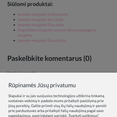
Siūlomi produktai:
Suknelė mergaitei Evelina balta
Suknelė mergaitei Sara balta
Suknelė mergaitei Elisa balta
Elegantiška mergaitės suknelė Selina ypatingoms
progoms
Suknelė mergaitei Grace balta
Paskelbkite komentarus (0)
Vardas ir pavardė:
Rūpinamės Jūsų privatumu
Tavo komentaras:
Slapukai ir su jais susijusios technologijos užtikrina tinkamą
svetainės veikimą ir padeda mums pritaikyti pasiūlymą prie
jūsų poreikių. Galite priimti visų šių failų naudojimą ir pereiti
prie parduotuvės arba pritaikyti failų naudojimą pagal savo
pageidavimus, pasirinkdami parinktį „Tvarkyti sutikimus“.