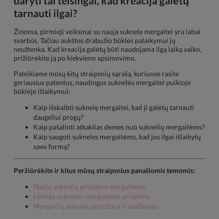
daryti tai teisingai, kad kreacija galėtų
tarnauti ilgai?
Žinoma, pirmieji veiksmai su nauja suknele mergaitei yra labai
svarbūs. Tačiau aukštos drabužio būklės palaikymui jų
neužtenka. Kad kreacija galėtų būti naudojama ilgą laiką vaiko,
prižiūrėkite ją po kiekvieno apsimovimo.
Pateikiame mūsų kitų straipsnių sąrašą, kuriuose rasite
geriausius patentus, naudingus suknelės mergaitei puikioje
būklėje išlaikymui:
Kaip išskalbti suknelę mergaitei, kad ji galėtų tarnauti
daugeliui progų?
Kaip pašalinti atkaklias dėmes nuo suknelių mergaitėms?
Kaip saugoti sukneles mergaitėms, kad jos ilgai išlaikytų
savo formą?
Peržiūrėkite ir kitus mūsų straipsnius panašiomis temomis:
Naujų suknelių priežiūra mergaitėms
Lininės suknelės mergaitėms priežiūra
Mergaičių suknelių priežiūra ir skalbimas