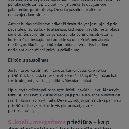
peiluku skylutėms prapjauti, kurį nupirksite daugumoje
galanterijos parduotuvių. Dėka to pašalinsite etiketę
nepavojaudami siūlei.
Antras būdas atsikratyti etikės iš drabužio yra ją nupjauti prie
pat siūlės. Tačiau būkite atsargūs, kad nepertrauktumėte jokios
siūlelės! Šis sprendimas geriausiai tiks šoninėms etiketėms,
kurios nėra tiesiogiame kontakte su oda. Priešingu atveju
medžiagos likučiai gali būti dar labiau erzinantys kasdien
nešiojant drabužį nei prieš jų pašalinimą.
Etikėčių saugojimas
Jei turite puikų atmintį ir žinote, kurį drabužį kaip reikia
prižiūrėti, tai drąsiai meskite etiketę į šiukšlių dėžę. Tačiau kai
turite abejonių, verta ją palikti vėlesniam laikui.
Išpjaustytą etiketę galite saugoti fiziniu pavidalu, pvz., klaseryje,
kartu su aprašymu, kuriai kreacijai ji priklauso, arba nuskenuoti
ją ir tinkamai aprašyti failą. Dėka to, net jei jums nutiks pamiršti
priežiūros taisykles, turite visą informaciją rankų
pasiekiamumą.
Suknelių mergaitėms
priežiūra – kaip